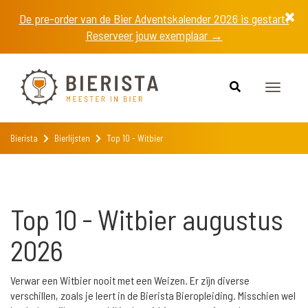
De pre-order van de Bier Adventskalender 2026 is gestart!
Reserveer jouw exemplaar →
Toggle
navigat
Bierista
Bierlijsten
Top 10 - Witbier
Top 10 - Witbier augustus
2026
Verwar een Witbier nooit met een Weizen. Er zijn diverse
verschillen, zoals je leert in de Bierista Bieropleiding. Misschien wel