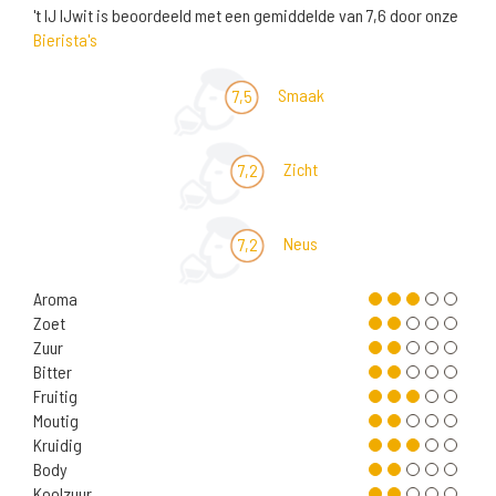
't IJ IJwit is beoordeeld met een gemiddelde van 7,6 door onze
Bierista's
Smaak
7,5
Zicht
7,2
Neus
7,2
Aroma
Zoet
Zuur
Bitter
Fruitig
Moutig
Kruidig
Body
Koolzuur