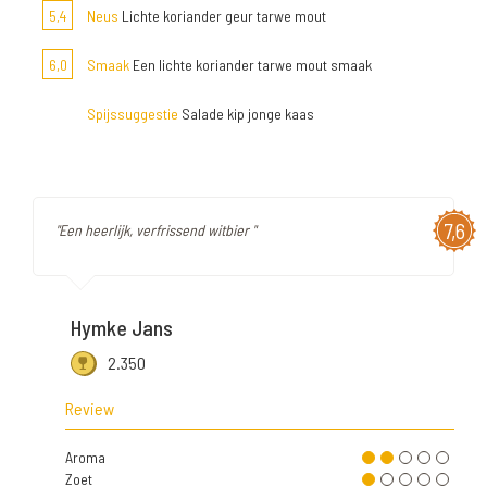
5,4
Neus
Lichte koriander geur tarwe mout
6,0
Smaak
Een lichte koriander tarwe mout smaak
Spijssuggestie
Salade kip jonge kaas
7,6
"Een heerlijk, verfrissend witbier "
Hymke Jans
2.350
Review
Aroma
Zoet