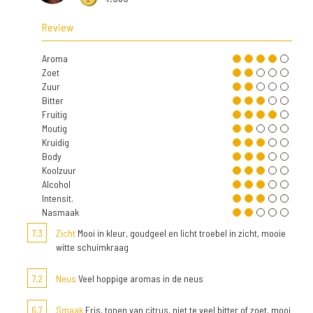
Review
Aroma
Zoet
Zuur
Bitter
Fruitig
Moutig
Kruidig
Body
Koolzuur
Alcohol
Intensit.
Nasmaak
7,3
Zicht
Mooi in kleur, goudgeel en licht troebel in zicht, mooie
witte schuimkraag
7,2
Neus
Veel hoppige aromas in de neus
6,7
Smaak
Fris, tonen van citrus, niet te veel bitter of zoet, mooi