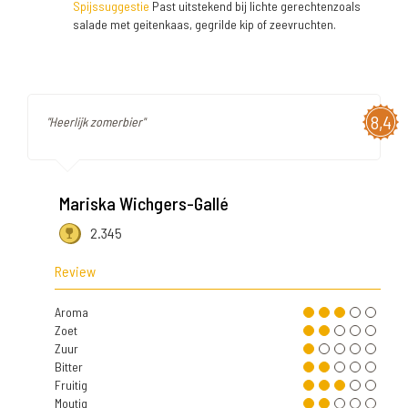
Spijssuggestie
Past uitstekend bij lichte gerechtenzoals
salade met geitenkaas, gegrilde kip of zeevruchten.
8,4
"Heerlijk zomerbier"
Mariska Wichgers-Gallé
2.345
Review
Aroma
Zoet
Zuur
Bitter
Fruitig
Moutig