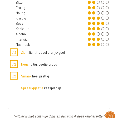
Bitter
Fruitig
Moutig
Kruidig
Body
Koolzuur
Alcohol
Intensit.
Nasmaak
7,3
Zicht
licht troebel oranje-geel
7,2
Neus
fuitig, beetje brood
7,2
Smaak
heel prettig
Spijssuggestie
kaasplankje
7,0
"witbier is niet echt mijn ding, en dan vind ik deze relatief bitter"