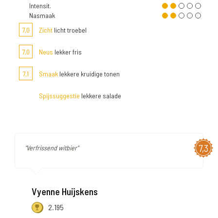
Intensit.
Nasmaak
7,0
Zicht
licht troebel
7,0
Neus
lekker fris
7,1
Smaak
lekkere kruidige tonen
Spijssuggestie
lekkere salade
7,3
"Verfrissend witbier"
Vyenne Huijskens
2.195