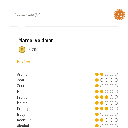
7,3
"zomers biertje"
Marcel Veldman
2.200
Review
Aroma
Zoet
Zuur
Bitter
Fruitig
Moutig
Kruidig
Body
Koolzuur
Alcohol