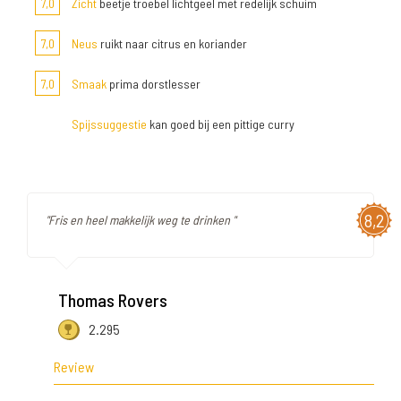
7,0
Zicht
beetje troebel lichtgeel met redelijk schuim
7,0
Neus
ruikt naar citrus en koriander
7,0
Smaak
prima dorstlesser
Spijssuggestie
kan goed bij een pittige curry
8,2
"Fris en heel makkelijk weg te drinken "
Thomas Rovers
2.295
Review