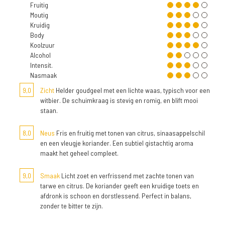
Fruitig
Moutig
Kruidig
Body
Koolzuur
Alcohol
Intensit.
Nasmaak
9,0
Zicht
Helder goudgeel met een lichte waas, typisch voor een
witbier. De schuimkraag is stevig en romig, en blift mooi
staan.
8,0
Neus
Fris en fruitig met tonen van citrus, sinaasappelschil
en een vleugje koriander. Een subtiel gistachtig aroma
maakt het geheel compleet.
9,0
Smaak
Licht zoet en verfrissend met zachte tonen van
tarwe en citrus. De koriander geeft een kruidige toets en
afdronk is schoon en dorstlessend. Perfect in balans,
zonder te bitter te zijn.