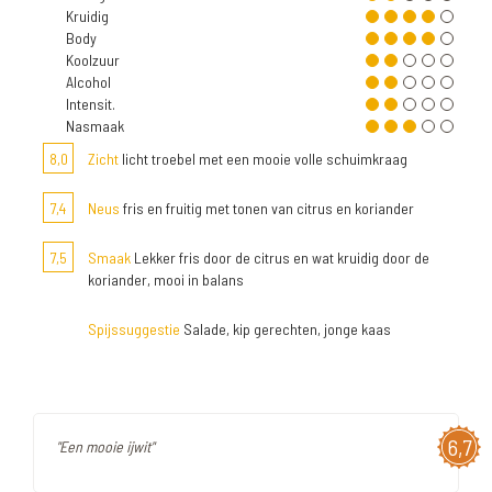
Kruidig
Body
Koolzuur
Alcohol
Intensit.
Nasmaak
8,0
Zicht
licht troebel met een mooie volle schuimkraag
7,4
Neus
fris en fruitig met tonen van citrus en koriander
7,5
Smaak
Lekker fris door de citrus en wat kruidig door de
koriander, mooi in balans
Spijssuggestie
Salade, kip gerechten, jonge kaas
6,7
"Een mooie ijwit"