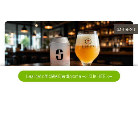
03-08-26
Haal het officiële Bierdiploma --> KLIK HIER <--
Proefnotitie Salikatt Even Keel
Salikatt Even Keel is een New England Double IPA uit Noorwegen.
Kunnen ze daar fruitige hopbommen brouwen? Op de proeftafel
ermee!
Verder lezen