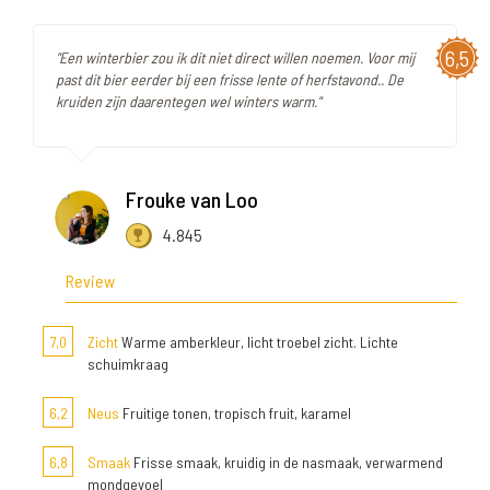
6,5
"Een winterbier zou ik dit niet direct willen noemen. Voor mij
past dit bier eerder bij een frisse lente of herfstavond.. De
kruiden zijn daarentegen wel winters warm."
Frouke van Loo
4.845
Review
7,0
Zicht
Warme amberkleur, licht troebel zicht. Lichte
schuimkraag
6,2
Neus
Fruitige tonen, tropisch fruit, karamel
6,8
Smaak
Frisse smaak, kruidig in de nasmaak, verwarmend
mondgevoel