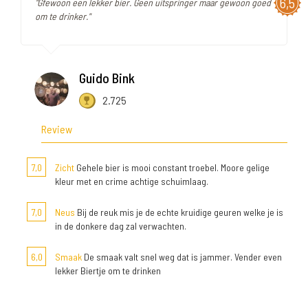
6,5
"Gfewoon een lekker bier. Geen uitspringer maar gewoon goed
om te drinker."
Guido Bink
2.725
Review
7,0
Zicht
Gehele bier is mooi constant troebel. Moore gelige
kleur met en crime achtige schuimlaag.
7,0
Neus
Bij de reuk mis je de echte kruidige geuren welke je is
in de donkere dag zal verwachten.
6,0
Smaak
De smaak valt snel weg dat is jammer. Vender even
lekker Biertje om te drinken