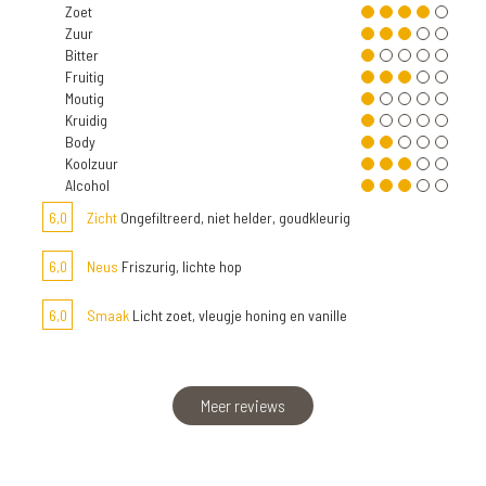
Zoet
Zuur
Bitter
Fruitig
Moutig
Kruidig
Body
Koolzuur
Alcohol
6,0
Zicht
Ongefiltreerd, niet helder, goudkleurig
6,0
Neus
Friszurig, lichte hop
6,0
Smaak
Licht zoet, vleugje honing en vanille
Meer reviews