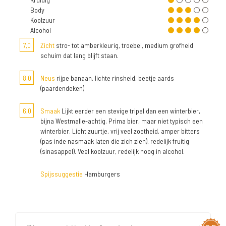
Body
Koolzuur
Alcohol
7,0
Zicht
stro- tot amberkleurig, troebel, medium grofheid
schuim dat lang blijft staan.
8,0
Neus
rijpe banaan, lichte rinsheid, beetje aards
(paardendeken)
6,0
Smaak
Lijkt eerder een stevige tripel dan een winterbier,
bijna Westmalle-achtig. Prima bier, maar niet typisch een
winterbier. Licht zuurtje, vrij veel zoetheid, amper bitters
(pas inde nasmaak laten die zich zien), redelijk fruitig
(sinasappel). Veel koolzuur, redelijk hoog in alcohol.
Spijssuggestie
Hamburgers