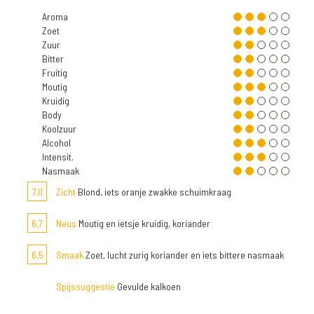
Aroma
Zoet
Zuur
Bitter
Fruitig
Moutig
Kruidig
Body
Koolzuur
Alcohol
Intensit.
Nasmaak
7,0
Zicht
Blond, iets oranje zwakke schuimkraag
6,7
Neus
Moutig en ietsje kruidig, koriander
6,5
Smaak
Zoet, lucht zurig koriander en iets bittere nasmaak
Spijssuggestie
Gevulde kalkoen