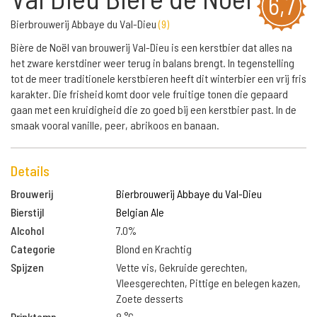
6,7
Bierbrouwerij Abbaye du Val-Dieu
(
9
)
Bière de Noël van brouwerij Val-Dieu is een kerstbier dat alles na
het zware kerstdiner weer terug in balans brengt. In tegenstelling
tot de meer traditionele kerstbieren heeft dit winterbier een vrij fris
karakter. Die frisheid komt door vele fruitige tonen die gepaard
gaan met een kruidigheid die zo goed bij een kerstbier past. In de
smaak vooral vanille, peer, abrikoos en banaan.
Details
Brouwerij
Bierbrouwerij Abbaye du Val-Dieu
Bierstijl
Belgian Ale
Alcohol
7.0%
Categorie
Blond en Krachtig
Spijzen
Vette vis, Gekruide gerechten,
Vleesgerechten, Pittige en belegen kazen,
Zoete desserts
Drinktemp.
8 °C