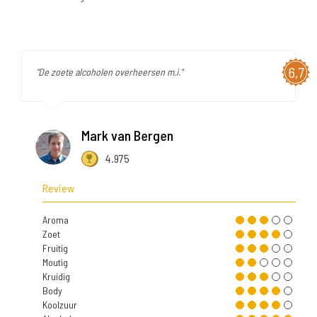
6,7
"De zoete alcoholen overheersen m.i."
Mark van Bergen
4.975
Review
Aroma
Zoet
Fruitig
Moutig
Kruidig
Body
Koolzuur