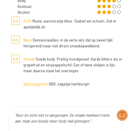
Body
Koolzuur
Alcohol
8,0
Zicht
Mooie, warmoranje kleur. Stabiel wit schuim. Ziet er
apetijtelijk uit.
6,5
Neus
Dennennaalden, in de verte iets dat op zweet lijkt.
Intrigerend maar niet direct smaakopwekkend.
6,0
Smaak
Goede body. Prettig mondgevoel. Harde bitters als in
grapefruit en sinasappelschil. Een of twee slokjes is fijn,
maar daarna staat het snel tegen.
Spijssuggestie
BBQ, sappige hamburger
6,0
"Geur en zicht niet zo aangenaam. De smaak mankeert niets
aan, maar een beetje meer body had gemogen."