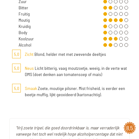
Zuur
Bitter
Fruitig
Moutig
Kruidig
Body
Koolzuur
Alcohol
5,0
Zicht
Blond, helder met met zwevende deeltjes
5,0
Neus
Licht bitterig, vaag moutzoetje, weeig, in de verte wat
DMS (doet denken aan tomatensoep of mais)
5,0
Smaak
Zoete, moutige pilsner. Mist frisheid, is eerder een
beetje muffig, lijkt geoxideerd (kartonachtig).
8,5
"Vrij zoete tripel, die goed doordrinkbaar is, maar verraderlijk
vanwege het toch wel redelijk hoge alcoholpercentage dat niet