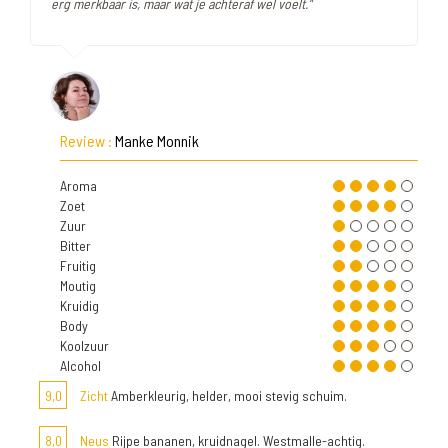
erg merkbaar is, maar wat je achteraf wel voelt."
Review :
Manke Monnik
Aroma
Zoet
Zuur
Bitter
Fruitig
Moutig
Kruidig
Body
Koolzuur
Alcohol
9,0
Zicht
Amberkleurig, helder, mooi stevig schuim.
8,0
Neus
Rijpe bananen, kruidnagel. Westmalle-achtig.