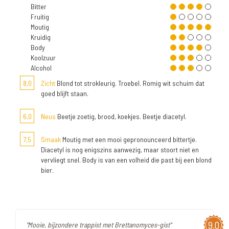
Bitter
Fruitig
Moutig
Kruidig
Body
Koolzuur
Alcohol
8,0
Zicht
Blond tot strokleurig. Troebel. Romig wit schuim dat
goed blijft staan.
6,0
Neus
Beetje zoetig, brood, koekjes. Beetje diacetyl.
7,5
Smaak
Moutig met een mooi gepronounceerd bittertje.
Diacetyl is nog enigszins aanwezig, maar stoort niet en
vervliegt snel. Body is van een volheid die past bij een blond
bier.
9,0
"Mooie, bijzondere trappist met Brettanomyces-gist"