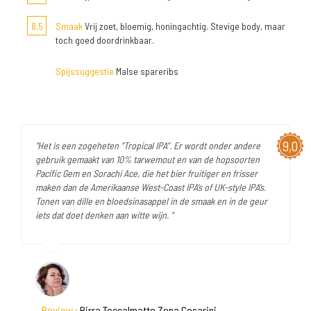
8,5
Smaak
Vrij zoet, bloemig, honingachtig. Stevige body, maar
toch goed doordrinkbaar.
Spijssuggestie
Malse spareribs
9,0
"Het is een zogeheten “Tropical IPA”. Er wordt onder andere
gebruik gemaakt van 10% tarwemout en van de hopsoorten
Pacific Gem en Sorachi Ace, die het bier fruitiger en frisser
maken dan de Amerikaanse West-Coast IPA’s of UK-style IPA’s.
Tonen van dille en bloedsinasappel in de smaak en in de geur
iets dat doet denken aan witte wijn. "
Review :
Birra Toccalmatto Zona Cesarini