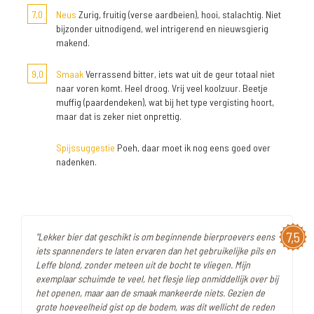
7,0
Neus
Zurig, fruitig (verse aardbeien), hooi, stalachtig. Niet
bijzonder uitnodigend, wel intrigerend en nieuwsgierig
makend.
9,0
Smaak
Verrassend bitter, iets wat uit de geur totaal niet
naar voren komt. Heel droog. Vrij veel koolzuur. Beetje
muffig (paardendeken), wat bij het type vergisting hoort,
maar dat is zeker niet onprettig.
Spijssuggestie
Poeh, daar moet ik nog eens goed over
nadenken.
7,5
"Lekker bier dat geschikt is om beginnende bierproevers eens
iets spannenders te laten ervaren dan het gebruikelijke pils en
Leffe blond, zonder meteen uit de bocht te vliegen. Mijn
exemplaar schuimde te veel, het flesje liep onmiddellijk over bij
het openen, maar aan de smaak mankeerde niets. Gezien de
grote hoeveelheid gist op de bodem, was dit wellicht de reden