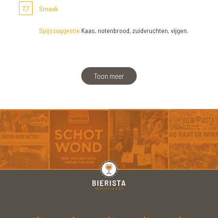
7,7
Smaak
Spijssuggestie
Kaas, notenbrood, zuidvruchten, vijgen.
Toon meer