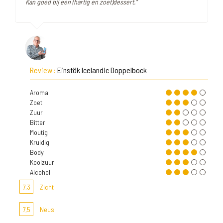
Kan goed bij een (hartig en zoet)dessert."
Review :
Einstök Icelandic Doppelbock
Aroma
Zoet
Zuur
Bitter
Moutig
Kruidig
Body
Koolzuur
Alcohol
7,3
Zicht
7,5
Neus