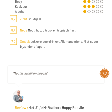
Body
Koolzuur
Alcohol
9,2
Zicht
Goudgeel
8,4
Neus
Mout, hop, citrus- en tropisch fruit
7,0
Smaak
Lekkere doordrinker. Allemansvriend. Niet super
bijzonder of apart
7,2
"Moutig, kandij en hoppig"
Review :
Het Uiltje Mr Feathers Hoppy Red Ale