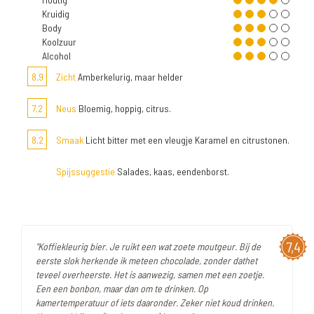
Kruidig
Body
Koolzuur
Alcohol
8,9
Zicht
Amberkelurig, maar helder
7,2
Neus
Bloemig, hoppig, citrus.
8,2
Smaak
Licht bitter met een vleugje Karamel en citrustonen.
Spijssuggestie
Salades, kaas, eendenborst.
7,4
"Koffiekleurig bier. Je ruikt een wat zoete moutgeur. Bij de
eerste slok herkende ik meteen chocolade, zonder dathet
teveel overheerste. Het is aanwezig, samen met een zoetje.
Een een bonbon, maar dan om te drinken. Op
kamertemperatuur of iets daaronder. Zeker niet koud drinken.