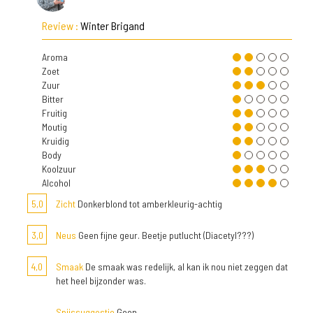
Review :
Winter Brigand
Aroma
Zoet
Zuur
Bitter
Fruitig
Moutig
Kruidig
Body
Koolzuur
Alcohol
5,0
Zicht
Donkerblond tot amberkleurig-achtig
3,0
Neus
Geen fijne geur. Beetje putlucht (Diacetyl???)
4,0
Smaak
De smaak was redelijk, al kan ik nou niet zeggen dat
het heel bijzonder was.
Spijssuggestie
Geen.