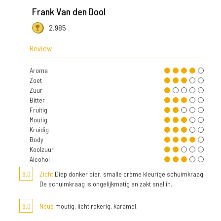
Frank Van den Dool
2.985
Review
Aroma
Zoet
Zuur
Bitter
Fruitig
Moutig
Kruidig
Body
Koolzuur
Alcohol
8,0
Zicht
Diep donker bier, smalle crème kleurige schuimkraag.
De schuimkraag is ongelijkmatig en zakt snel in.
8,0
Neus
moutig, licht rokerig, karamel.