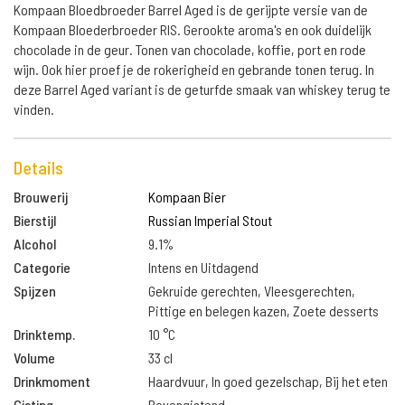
Kompaan Bloedbroeder Barrel Aged is de gerijpte versie van de
Kompaan Bloederbroeder RIS. Gerookte aroma's en ook duidelijk
chocolade in de geur. Tonen van chocolade, koffie, port en rode
wijn. Ook hier proef je de rokerigheid en gebrande tonen terug. In
deze Barrel Aged variant is de geturfde smaak van whiskey terug te
vinden.
Details
Brouwerij
Kompaan Bier
Bierstijl
Russian Imperial Stout
Alcohol
9.1%
Categorie
Intens en Uitdagend
Spijzen
Gekruide gerechten, Vleesgerechten,
Pittige en belegen kazen, Zoete desserts
Drinktemp.
10 °C
Volume
33 cl
Drinkmoment
Haardvuur, In goed gezelschap, Bij het eten
Gisting
Bovengistend