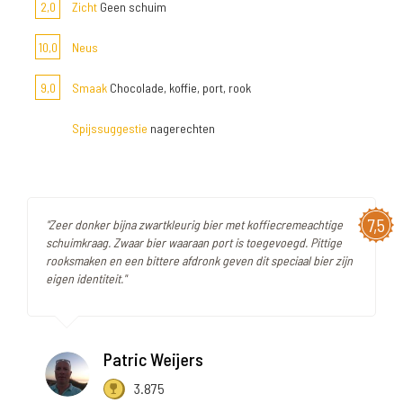
2,0
Zicht
Geen schuim
10,0
Neus
9,0
Smaak
Chocolade, koffie, port, rook
Spijssuggestie
nagerechten
7,5
"Zeer donker bijna zwartkleurig bier met koffiecremeachtige
schuimkraag. Zwaar bier waaraan port is toegevoegd. Pittige
rooksmaken en een bittere afdronk geven dit speciaal bier zijn
eigen identiteit."
Patric Weijers
3.875