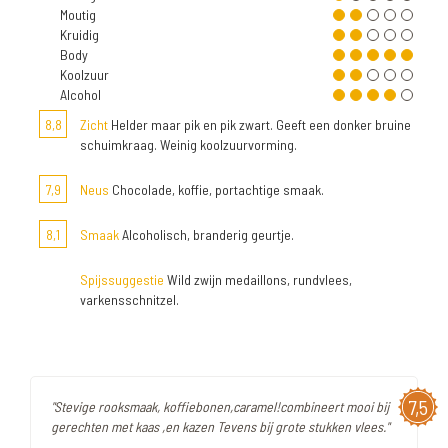
Moutig
Kruidig
Body
Koolzuur
Alcohol
8,8
Zicht
Helder maar pik en pik zwart. Geeft een donker bruine
schuimkraag. Weinig koolzuurvorming.
7,9
Neus
Chocolade, koffie, portachtige smaak.
8,1
Smaak
Alcoholisch, branderig geurtje.
Spijssuggestie
Wild zwijn medaillons, rundvlees,
varkensschnitzel.
7,5
"Stevige rooksmaak, koffiebonen,caramel!combineert mooi bij
gerechten met kaas ,en kazen Tevens bij grote stukken vlees."