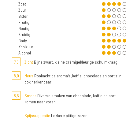
Zoet
Zuur
Bitter
Fruitig
Moutig
Kruidig
Body
Koolzuur
Alcohol
7,0
Zicht
Bijna zwart, kleine crèmigekleurige schuimkraag
8,0
Neus
Rookachtige aroma’s ,koffie, chocolade en port zijn
ook herkenbaar
8,5
Smaak
Diverse smaken van chocolade, koffie en port
komen naar voren
Spijssuggestie
Lekkere pittige kazen