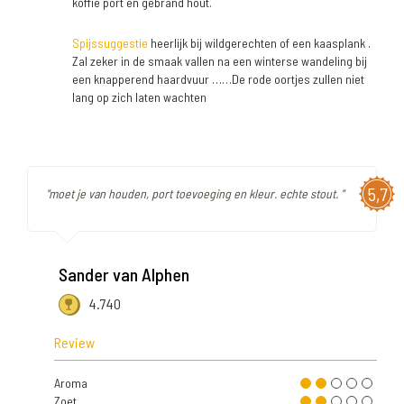
koffie port en gebrand hout.
Spijssuggestie
heerlijk bij wildgerechten of een kaasplank .
Zal zeker in de smaak vallen na een winterse wandeling bij
een knapperend haardvuur ……De rode oortjes zullen niet
lang op zich laten wachten
5,7
"moet je van houden, port toevoeging en kleur. echte stout. "
Sander van Alphen
4.740
Review
Aroma
Zoet