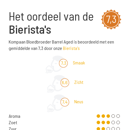
Het oordeel van de
7,3
Bierista's
Kompaan Bloedbroeder Barrel Aged is beoordeeld met een
gemiddelde van 7,3 door onze
Bierista's
Smaak
7,3
Zicht
6,6
Neus
7,4
Aroma
Zoet
Zuur