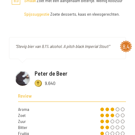
9,0
Smaak
Zoet met een aangenaam bittertje. Weinig koolzuur
Spijssuggestie
Zoete desserts, kaas en vleesgerechten.
8,4
"Stevig bier van 9,1% alcohol. A pitch black Imperial Stout!"
Peter de Beer
9.640
Review
Aroma
Zoet
Zuur
Bitter
Fruitig