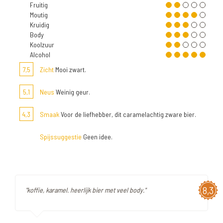
Fruitig
Moutig
Kruidig
Body
Koolzuur
Alcohol
7,5
Zicht
Mooi zwart.
5,1
Neus
Weinig geur.
4,3
Smaak
Voor de liefhebber, dit caramelachtig zware bier.
Spijssuggestie
Geen idee.
8,3
"koffie, karamel. heerlijk bier met veel body."