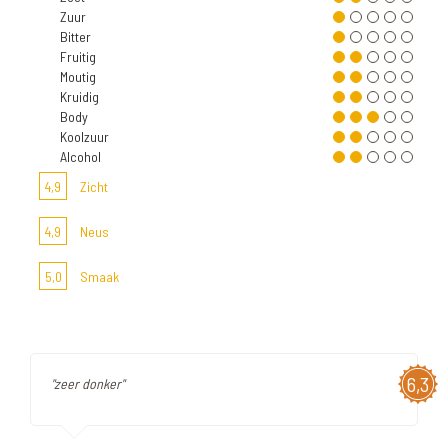
Zuur
Bitter
Fruitig
Moutig
Kruidig
Body
Koolzuur
Alcohol
4,9
Zicht
4,9
Neus
5,0
Smaak
6,3
"zeer donker"