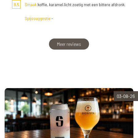
8,5
Smaak
koffie, karamel.licht zoetig met een bittere afdronk.
Spijssuggestie
-
Meer reviews
03-08-26