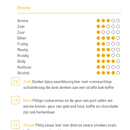
Review
Aroma
Zoet
Zuur
Bitter
Fruitig
Moutig
Kruidig
Body
Koolzuur
Alcohol
7,5
Zicht
Donker bijna zwartkleurig bier met cremeachtige
schuimkraag die doet denken aan een straffe bak koffie
7,3
Neus
Pittige rookaromas en de geur van port vallen als
eerste binnen. geur van gebrand hout, koffie en chocolade
zijn ook herkenbaar
7,2
Smaak
Pittig zwaar bier met diverse zware smaken zoals