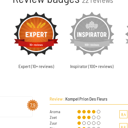
Expert (10+ reviews)
Inspirator (100+ reviews)
Review :
Kompel Prion Des Fleurs
7,9
Aroma
8,4
Zoet
Zuur
8,6