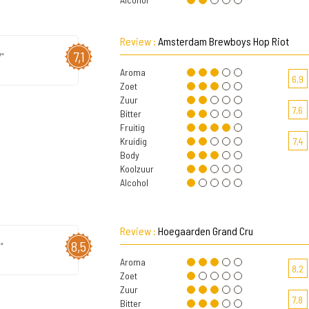
Review :
Amsterdam Brewboys Hop Riot
7,1
"
Aroma
6,9
Zoet
Zuur
7,6
Bitter
Fruitig
Kruidig
7,4
Body
Koolzuur
Alcohol
Review :
Hoegaarden Grand Cru
8,5
"
Aroma
8,2
Zoet
Zuur
7,8
Bitter