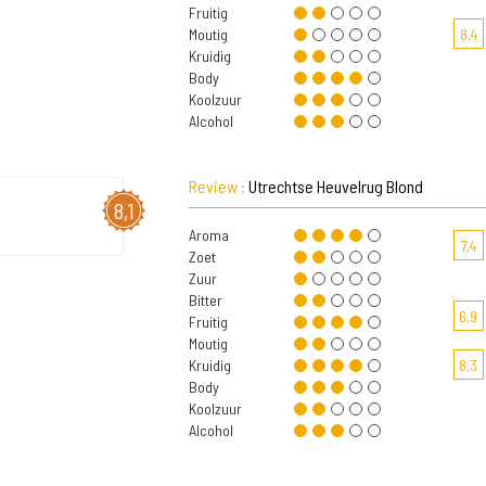
Fruitig
Moutig
8,4
Kruidig
Body
Koolzuur
Alcohol
Review :
Utrechtse Heuvelrug Blond
8,1
Aroma
7,4
Zoet
Zuur
Bitter
6,9
Fruitig
Moutig
Kruidig
8,3
Body
Koolzuur
Alcohol