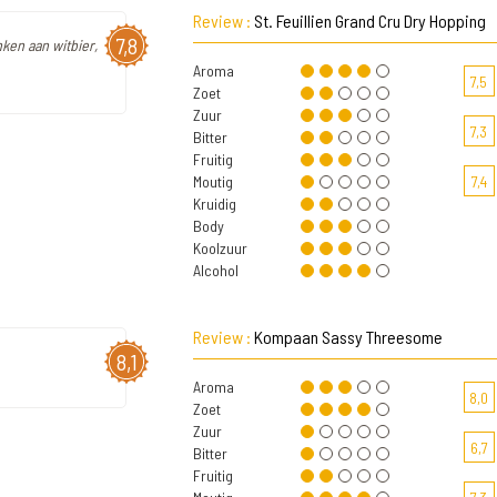
Review :
St. Feuillien Grand Cru Dry Hopping
7,8
nken aan witbier,
Aroma
7,5
Zoet
Zuur
7,3
Bitter
Fruitig
Moutig
7,4
Kruidig
Body
Koolzuur
Alcohol
Review :
Kompaan Sassy Threesome
8,1
Aroma
8,0
Zoet
Zuur
6,7
Bitter
Fruitig