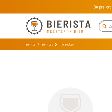
De pre-ord
Bierista
Bieristas
Tim Beckers