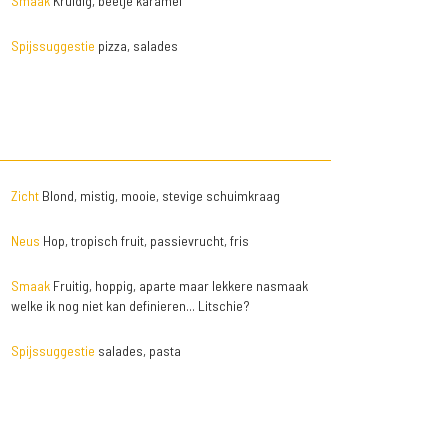
Smaak
Kruidig, beetje karamel
Spijssuggestie
pizza, salades
Zicht
Blond, mistig, mooie, stevige schuimkraag
Neus
Hop, tropisch fruit, passievrucht, fris
Smaak
Fruitig, hoppig, aparte maar lekkere nasmaak
welke ik nog niet kan definieren... Litschie?
Spijssuggestie
salades, pasta