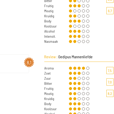
Bitter
Fruitig
Moutig
6,7
Kruidig
Body
Koolzuur
Alcohol
Intensit.
Nasmaak
Review :
Oedipus Mannenliefde
8,1
Aroma
7,5
Zoet
Zuur
7,0
Bitter
Fruitig
Moutig
8,2
Kruidig
Body
Koolzuur
Alcohol