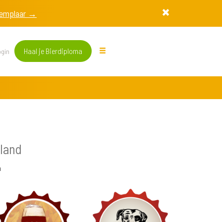
exemplaar →
Haal je Bierdiploma
gin
land
m