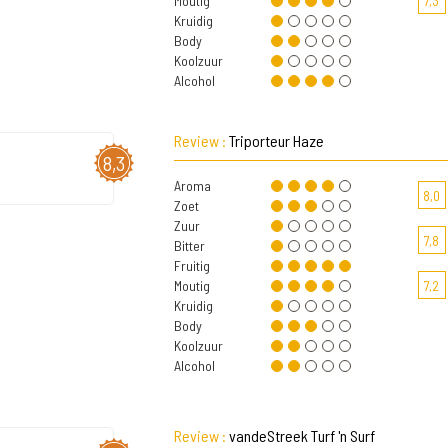
Moutig
7,3
Kruidig
Body
Koolzuur
Alcohol
Review :
Triporteur Haze
8,3
Aroma
8,0
Zoet
Zuur
7,8
Bitter
Fruitig
Moutig
7,2
Kruidig
Body
Koolzuur
Alcohol
Review :
vandeStreek Turf 'n Surf