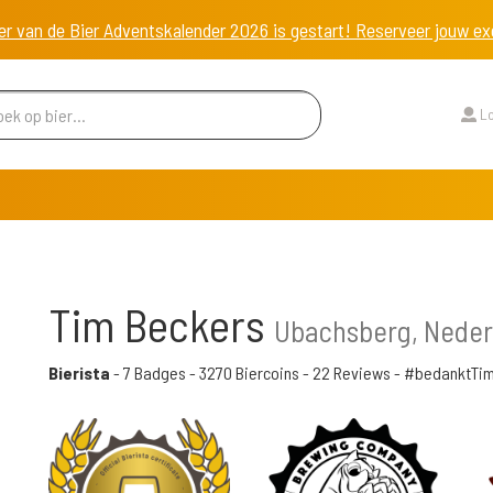
er van de Bier Adventskalender 2026 is gestart! Reserveer jouw 
Lo
Tim Beckers
Ubachsberg, Neder
Bierista
-
7 Badges
-
3270 Biercoins
-
22 Reviews
- #bedanktTi