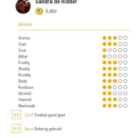
Sandra de Ridder
5.950
Review
Aroma
Zoet
Zuur
Bitter
Fruitig
Moutig
Kruidig
Body
Koolzuur
Alcohol
Intensit.
Nasmaak
8,0
Zicht
Troebel goud geel
8,0
Neus
Rokerig gekruid