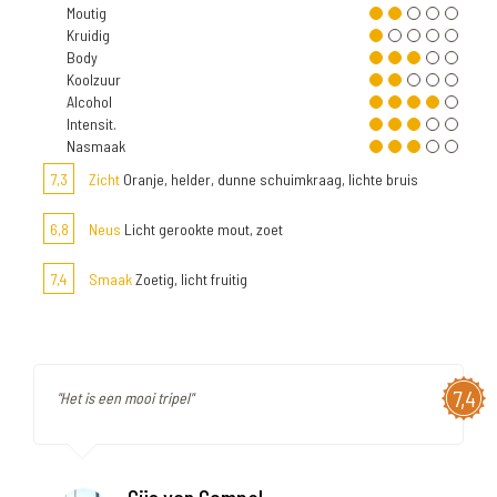
Moutig
Kruidig
Body
Koolzuur
Alcohol
Intensit.
Nasmaak
7,3
Zicht
Oranje, helder, dunne schuimkraag, lichte bruis
6,8
Neus
Licht gerookte mout, zoet
7,4
Smaak
Zoetig, licht fruitig
7,4
"Het is een mooi tripel"