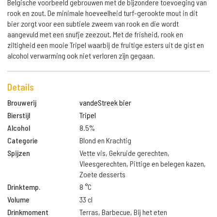
Belgische voorbeeld gebrouwen met de bijzondere toevoeging van
rook en zout. De minimale hoeveelheid turf-gerookte mout in dit
bier zorgt voor een subtiele zweem van rook en die wordt
aangevuld met een snufje zeezout. Met de frisheid, rook en
ziltigheid een mooie Tripel waarbij de fruitige esters uit de gist en
alcohol verwarming ook niet verloren zijn gegaan.
Details
Brouwerij
vandeStreek bier
Bierstijl
Tripel
Alcohol
8.5%
Categorie
Blond en Krachtig
Spijzen
Vette vis, Gekruide gerechten,
Vleesgerechten, Pittige en belegen kazen,
Zoete desserts
Drinktemp.
8 °C
Volume
33 cl
Drinkmoment
Terras, Barbecue, Bij het eten