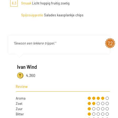
6,3
Smaak
Licht hoppig fruitig zoetig
Spijssuggestie
Salades kaasplankje chips
7,2
"Gewoon een lekkere trippel."
Ivan Wind
4.360
Review
Aroma
Zoet
Zuur
Bitter