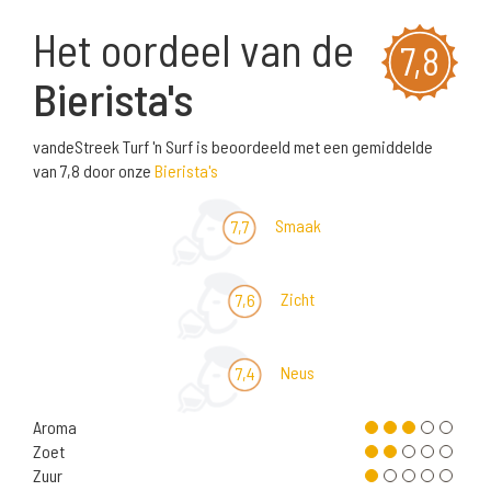
Het oordeel van de
7,8
Bierista's
vandeStreek Turf 'n Surf is beoordeeld met een gemiddelde
van 7,8 door onze
Bierista's
Smaak
7,7
Zicht
7,6
Neus
7,4
Aroma
Zoet
Zuur