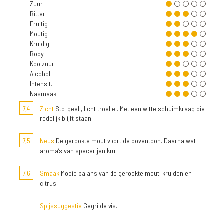
Zuur
Bitter
Fruitig
Moutig
Kruidig
Body
Koolzuur
Alcohol
Intensit.
Nasmaak
7,4
Zicht
Sto-geel , licht troebel. Met een witte schuimkraag die
redelijk blijft staan.
7,5
Neus
De gerookte mout voort de boventoon. Daarna wat
aroma’s van specerijen.krui
7,6
Smaak
Mooie balans van de gerookte mout, kruiden en
citrus.
Spijssuggestie
Gegrilde vis.