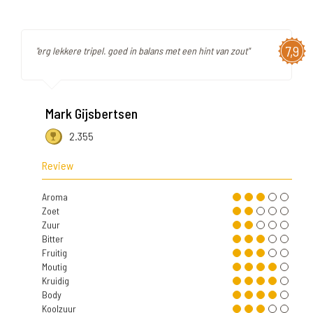
7,9
"erg lekkere tripel. goed in balans met een hint van zout"
Mark Gijsbertsen
2.355
Review
Aroma
Zoet
Zuur
Bitter
Fruitig
Moutig
Kruidig
Body
Koolzuur