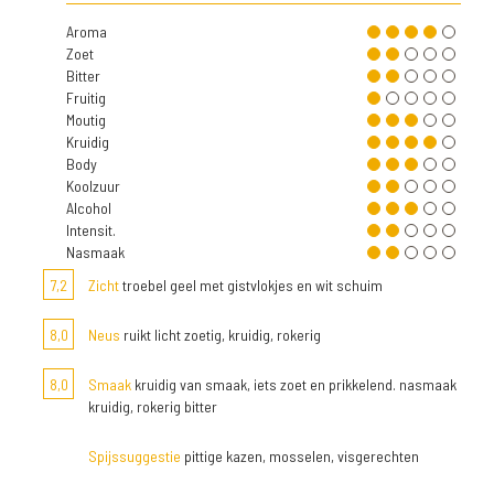
Aroma
Zoet
Bitter
Fruitig
Moutig
Kruidig
Body
Koolzuur
Alcohol
Intensit.
Nasmaak
7,2
Zicht
troebel geel met gistvlokjes en wit schuim
8,0
Neus
ruikt licht zoetig, kruidig, rokerig
8,0
Smaak
kruidig van smaak, iets zoet en prikkelend. nasmaak
kruidig, rokerig bitter
Spijssuggestie
pittige kazen, mosselen, visgerechten