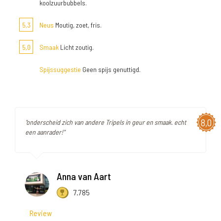
koolzuurbubbels.
5,3
Neus
Moutig, zoet, fris.
5,0
Smaak
Licht zoutig.
Spijssuggestie
Geen spijs genuttigd.
8,0
"onderscheid zich van andere Tripels in geur en smaak. echt
een aanrader!"
Anna van Aart
7.785
Review