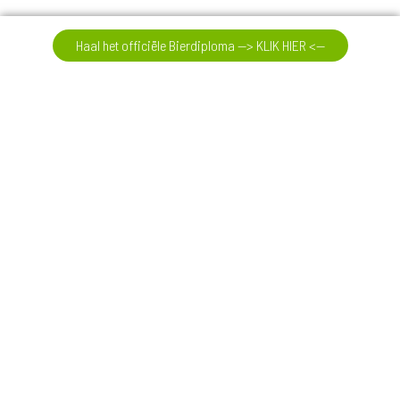
Meer reviews
Haal het officiële Bierdiploma --> KLIK HIER <--
03-08-26