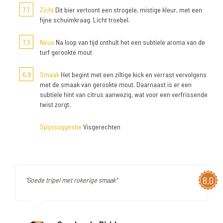
7,7
Zicht
Dit bier vertoont een strogele, mistige kleur, met een
fijne schuimkraag. Licht troebel.
7,3
Neus
Na loop van tijd onthult het een subtiele aroma van de
turf gerookte mout
6,9
Smaak
Het begint met een ziltige kick en verrast vervolgens
met de smaak van gerookte mout. Daarnaast is er een
subtiele hint van citrus aanwezig, wat voor een verfrissende
twist zorgt.
Spijssuggestie
Visgerechten
8,0
"Goede tripel met rokerige smaak"