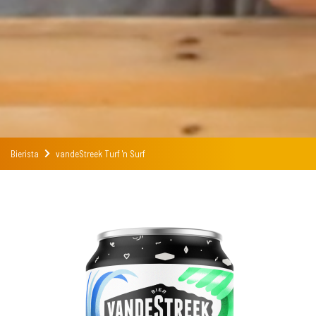
Bierista
vandeStreek Turf 'n Surf