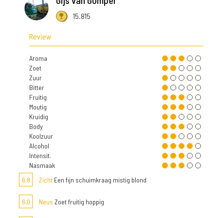
Gijs van Gompel
15.815
Review
Aroma
Zoet
Zuur
Bitter
Fruitig
Moutig
Kruidig
Body
Koolzuur
Alcohol
Intensit.
Nasmaak
6,8
Zicht
Een fijn schuimkraag mistig blond
6,0
Neus
Zoet fruitig hoppig