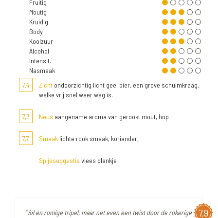
Fruitig
Moutig
Kruidig
Body
Koolzuur
Alcohol
Intensit.
Nasmaak
7,4
Zicht
ondoorzichtig licht geel bier, een grove schuimkraag,
welke vrij snel weer weg is.
7,3
Neus
aangename aroma van gerookt mout, hop
7,7
Smaak
lichte rook smaak, koriander,
Spijssuggestie
vlees plankje
7,9
"Vol en romige tripel, maar net even een twist door de rokerige