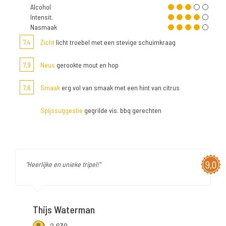
Alcohol
Intensit.
Nasmaak
7,4
Zicht
licht troebel met een stevige schuimkraag
7,9
Neus
gerookte mout en hop
7,6
Smaak
erg vol van smaak met een hint van citrus
Spijssuggestie
gegrilde vis. bbq gerechten
9,0
"Heerlijke en unieke tripel!"
Thijs Waterman
2.630