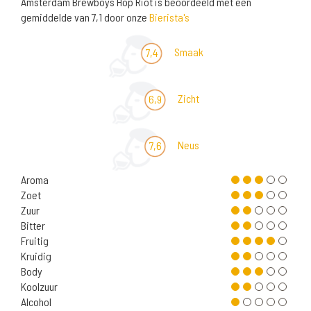
Amsterdam Brewboys Hop Riot is beoordeeld met een
gemiddelde van 7,1 door onze
Bierista's
Smaak
7,4
Zicht
6,9
Neus
7,6
Aroma
Zoet
Zuur
Bitter
Fruitig
Kruidig
Body
Koolzuur
Alcohol