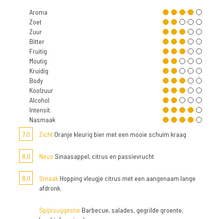
Aroma
Zoet
Zuur
Bitter
Fruitig
Moutig
Kruidig
Body
Koolzuur
Alcohol
Intensit.
Nasmaak
7,0
Zicht
Oranje kleurig bier met een mooie schuim kraag
8,0
Neus
Sinaasappel, citrus en passievrucht
8,0
Smaak
Hopping vleugje citrus met een aangenaam lange
afdronk.
Spijssuggestie
Barbecue, salades, gegrilde groente,