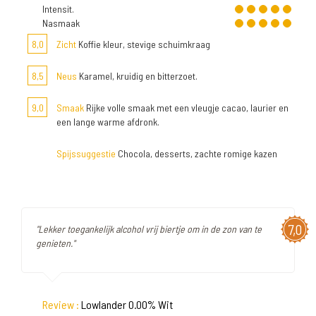
Intensit.
Nasmaak
8,0
Zicht
Koffie kleur, stevige schuimkraag
8,5
Neus
Karamel, kruidig en bitterzoet.
9,0
Smaak
Rijke volle smaak met een vleugje cacao, laurier en
een lange warme afdronk.
Spijssuggestie
Chocola, desserts, zachte romige kazen
7,0
"Lekker toegankelijk alcohol vrij biertje om in de zon van te
genieten."
Review :
Lowlander 0.00% Wit