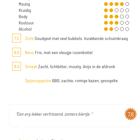
Moutig
Kruidig
Body
Koolzuur
Alcohol
7,5
Zicht
Goudgeel met veel bubbels. Inzakkende schuimkraag
8,0
Neus
Fris, met een vleugje rozenbottel
8,0
Smaak
Zacht, lichtbitter, moutig. Anijs in de afdronk
Spijssuggestie
BBQ, zachte, romige kazen, gevogelte
7,8
"Een erg lekker verfrissend, zomers biertje. "