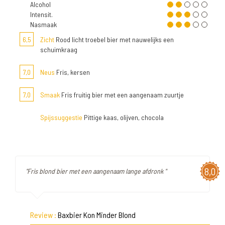
Alcohol
Intensit.
Nasmaak
6,5
Zicht
Rood licht troebel bier met nauwelijks een
schuimkraag
7,0
Neus
Fris, kersen
7,0
Smaak
Fris fruitig bier met een aangenaam zuurtje
Spijssuggestie
Pittige kaas, olijven, chocola
8,0
"Fris blond bier met een aangenaam lange afdronk "
Review :
Baxbier Kon Minder Blond