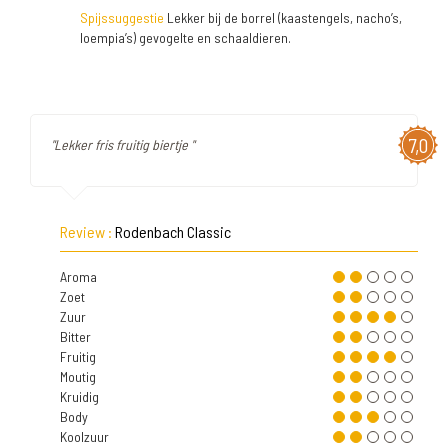
Spijssuggestie
Lekker bij de borrel (kaastengels, nacho’s,
loempia’s) gevogelte en schaaldieren.
7,0
"Lekker fris fruitig biertje "
Review :
Rodenbach Classic
Aroma
Zoet
Zuur
Bitter
Fruitig
Moutig
Kruidig
Body
Koolzuur