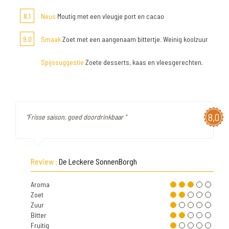
8,1
Neus
Moutig met een vleugje port en cacao
9,0
Smaak
Zoet met een aangenaam bittertje. Weinig koolzuur
Spijssuggestie
Zoete desserts, kaas en vleesgerechten.
8,0
"Frisse saison, goed doordrinkbaar "
Review :
De Leckere SonnenBorgh
Aroma
Zoet
Zuur
Bitter
Fruitig