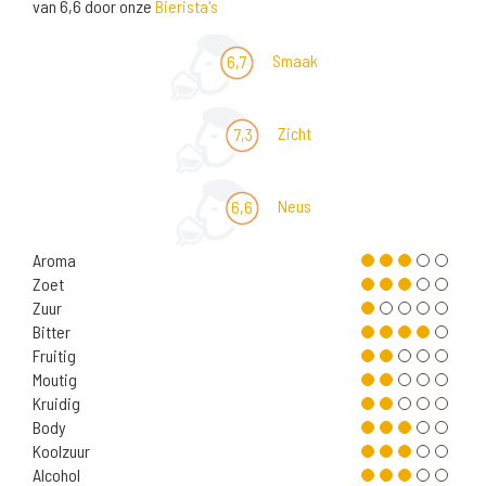
van 6,6 door onze
Bierista's
Smaak
6,7
Zicht
7,3
Neus
6,6
Aroma
Zoet
Zuur
Bitter
Fruitig
Moutig
Kruidig
Body
Koolzuur
Alcohol