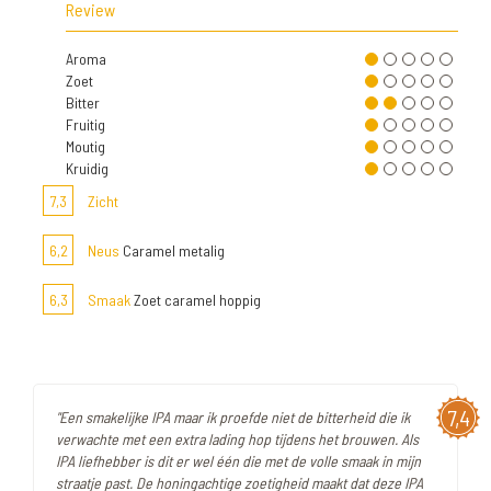
Review
Aroma
Zoet
Bitter
Fruitig
Moutig
Kruidig
7,3
Zicht
6,2
Neus
Caramel metalig
6,3
Smaak
Zoet caramel hoppig
7,4
"Een smakelijke IPA maar ik proefde niet de bitterheid die ik
verwachte met een extra lading hop tijdens het brouwen. Als
IPA liefhebber is dit er wel één die met de volle smaak in mijn
straatje past. De honingachtige zoetigheid maakt dat deze IPA