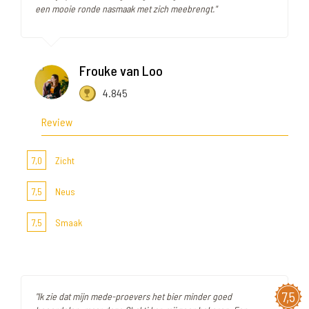
een mooie ronde nasmaak met zich meebrengt."
Frouke van Loo
4.845
Review
7,0
Zicht
7,5
Neus
7,5
Smaak
7,5
"Ik zie dat mijn mede-proevers het bier minder goed