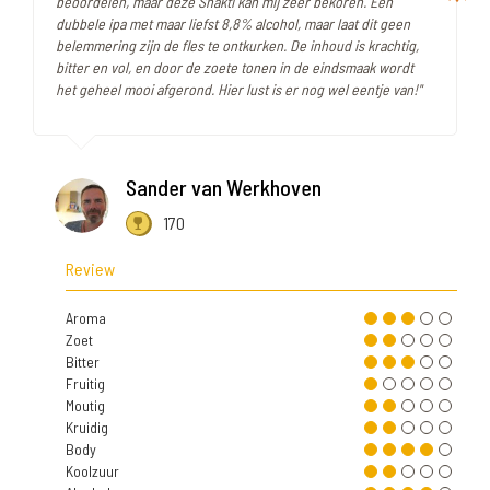
beoordelen, maar deze Shakti kan mij zeer bekoren. Een
dubbele ipa met maar liefst 8,8% alcohol, maar laat dit geen
belemmering zijn de fles te ontkurken. De inhoud is krachtig,
bitter en vol, en door de zoete tonen in de eindsmaak wordt
het geheel mooi afgerond. Hier lust is er nog wel eentje van!"
Sander van Werkhoven
170
Review
Aroma
Zoet
Bitter
Fruitig
Moutig
Kruidig
Body
Koolzuur