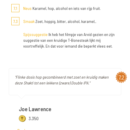
7,1
Neus
Karamel, hop, alcohol en iets van rijp fruit.
7,3
Smaak
Zoet, hoppig, bitter, alcohol, karamel,.
Spijssuggestie
Ik heb het filmpje van Arvid gezien en zijn
suggestie van een kruidige T-Bonesteak lijkt mij
voortreffelijk. En dat voor iemand die beperkt vlees eet.
7,2
"Flinke dosis hop gecombineerd met zoet en kruidig maken
deze Shakti tot een lekkere (zware) Double IPA."
Joe Lawrence
3.350