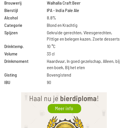
Brouwerij
Walhalla Craft Beer
Bierstijl
IPA - India Pale Ale
Alcohol
8.8%
Categorie
Blond en Krachtig
Spijzen
Gekruide gerechten, Vleesgerechten,
Pittige en belegen kazen, Zoete desserts
Drinktemp.
10 °C
Volume
33 cl
Drinkmoment
Haardvuur, In goed gezelschap, Alleen, bij
een boek, Bij het eten
Gisting
Bovengistend
IBU
90