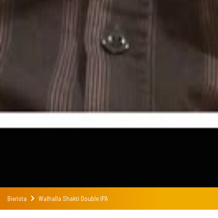
Bierista
Walhalla Shakti Double IPA