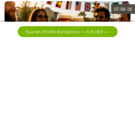
07-08-26
Haal het officiële Bierdiploma --> KLIK HIER <--
International Beer Day
Elke eerste vrijdag van augustus is het International Beer Day. Een
uitstekende dag om samen het bier te vieren.
Verder lezen
03-08-26