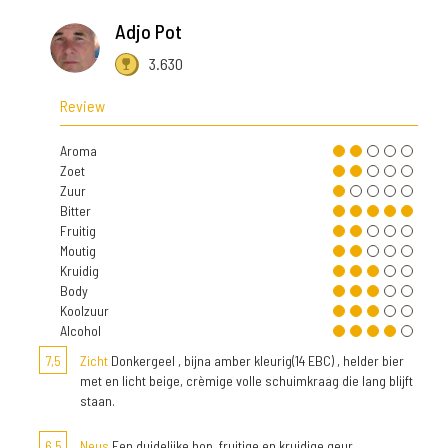
Adjo Pot
3.630
Review
Aroma
Zoet
Zuur
Bitter
Fruitig
Moutig
Kruidig
Body
Koolzuur
Alcohol
7,5
Zicht
Donkergeel , bijna amber kleurig(14 EBC) , helder bier
met en licht beige, crèmige volle schuimkraag die lang blijft
staan.
6,5
Neus
Een duidelijke hop, fruitige en kruidige geur.