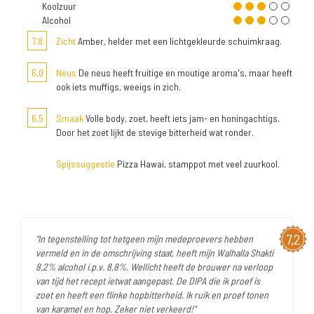
Koolzuur
Alcohol
7,8
Zicht
Amber, helder met een lichtgekleurde schuimkraag.
6,0
Neus
De neus heeft fruitige en moutige aroma's, maar heeft
ook iets muffigs, weeigs in zich.
6,5
Smaak
Volle body, zoet, heeft iets jam- en honingachtigs.
Door het zoet lijkt de stevige bitterheid wat ronder.
Spijssuggestie
Pizza Hawai, stamppot met veel zuurkool.
7,2
"In tegenstelling tot hetgeen mijn medeproevers hebben
vermeld en in de omschrijving staat, heeft mijn Walhalla Shakti
8,2% alcohol i.p.v. 8,8%. Wellicht heeft de brouwer na verloop
van tijd het recept ietwat aangepast. De DIPA die ik proef is
zoet en heeft een flinke hopbitterheid. Ik ruik en proef tonen
van karamel en hop. Zeker niet verkeerd!"