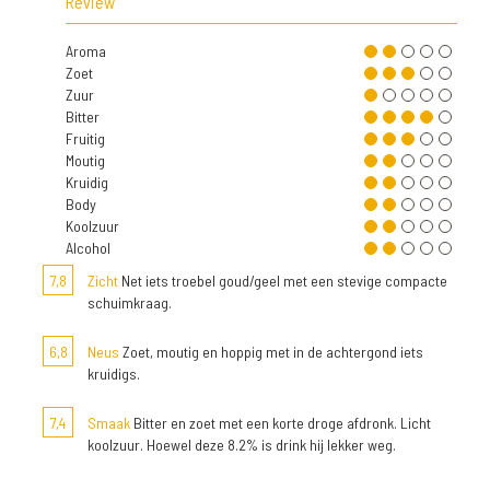
Review
Aroma
Zoet
Zuur
Bitter
Fruitig
Moutig
Kruidig
Body
Koolzuur
Alcohol
7,8
Zicht
Net iets troebel goud/geel met een stevige compacte
schuimkraag.
6,8
Neus
Zoet, moutig en hoppig met in de achtergond iets
kruidigs.
7,4
Smaak
Bitter en zoet met een korte droge afdronk. Licht
koolzuur. Hoewel deze 8.2% is drink hij lekker weg.