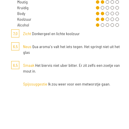
Moutig
Kruidig
Body
Koolzuur
Alcohol
7,0
Zicht
Donkergeel en lichte koolzuur
6,5
Neus
Qua aroma's valt het iets tegen. Het springt niet uit het
glas
6,5
Smaak
Het biervis niet uber bitter. Er zit zelfs een zoetje van
mout in.
Spijssuggestie
Ik zou weer voor een metworstje gaan.