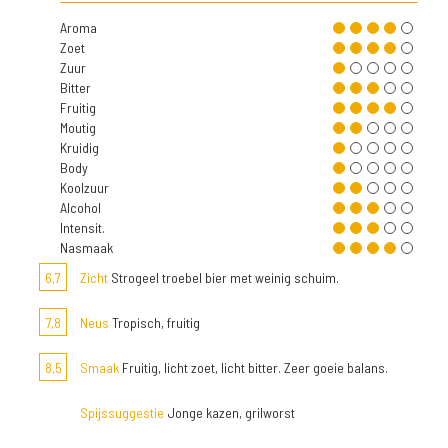
Aroma
Zoet
Zuur
Bitter
Fruitig
Moutig
Kruidig
Body
Koolzuur
Alcohol
Intensit.
Nasmaak
6,7
Zicht
Strogeel troebel bier met weinig schuim.
7,8
Neus
Tropisch, fruitig
8,5
Smaak
Fruitig, licht zoet, licht bitter. Zeer goeie balans.
Spijssuggestie
Jonge kazen, grilworst