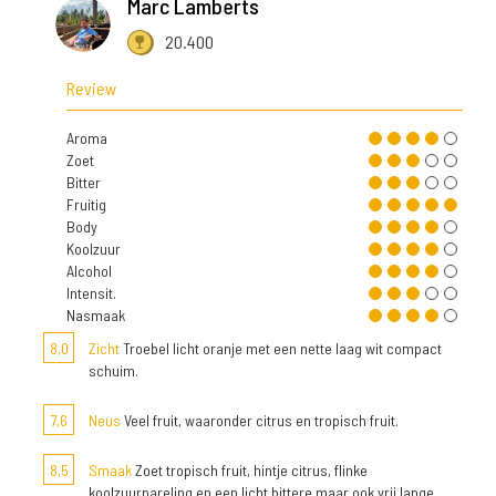
Marc Lamberts
20.400
Review
Aroma
Zoet
Bitter
Fruitig
Body
Koolzuur
Alcohol
Intensit.
Nasmaak
8,0
Zicht
Troebel licht oranje met een nette laag wit compact
schuim.
7,6
Neus
Veel fruit, waaronder citrus en tropisch fruit.
8,5
Smaak
Zoet tropisch fruit, hintje citrus, flinke
koolzuurpareling en een licht bittere maar ook vrij lange