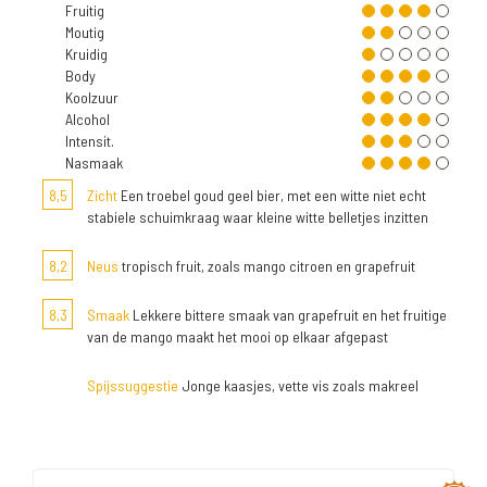
Fruitig
Moutig
Kruidig
Body
Koolzuur
Alcohol
Intensit.
Nasmaak
8,5
Zicht
Een troebel goud geel bier, met een witte niet echt
stabiele schuimkraag waar kleine witte belletjes inzitten
8,2
Neus
tropisch fruit, zoals mango citroen en grapefruit
8,3
Smaak
Lekkere bittere smaak van grapefruit en het fruitige
van de mango maakt het mooi op elkaar afgepast
Spijssuggestie
Jonge kaasjes, vette vis zoals makreel