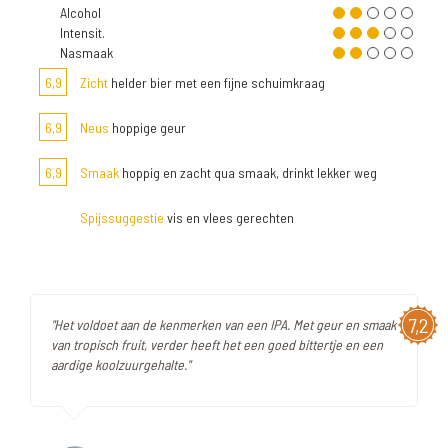
Alcohol
Intensit.
Nasmaak
6,9
Zicht
helder bier met een fijne schuimkraag
6,9
Neus
hoppige geur
6,9
Smaak
hoppig en zacht qua smaak, drinkt lekker weg
Spijssuggestie
vis en vlees gerechten
7,2
"Het voldoet aan de kenmerken van een IPA. Met geur en smaak
van tropisch fruit, verder heeft het een goed bittertje en een
aardige koolzuurgehalte."