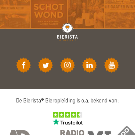
De Bierista® Bieropleiding is o.a. bekend van: