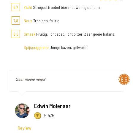
6,7
Zicht
Strogeel troebel bier met weinig schuim.
7,8
Neus
Tropisch, fruitig
8,5
Smaak
Fruitig, licht zoet, licht bitter. Zeer goeie balans.
Spijssuggestie
Jonge kazen, grilworst
8,5
"Zeer mooie neipa"
Edwin Molenaar
5.475
Review