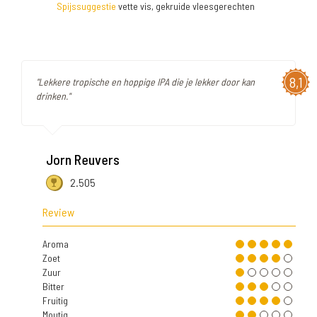
Spijssuggestie
vette vis, gekruide vleesgerechten
8,1
"Lekkere tropische en hoppige IPA die je lekker door kan
drinken."
Jorn Reuvers
2.505
Review
Aroma
Zoet
Zuur
Bitter
Fruitig
Moutig