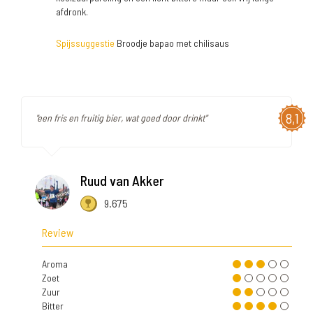
afdronk.
Spijssuggestie
Broodje bapao met chilisaus
8,1
"een fris en fruitig bier, wat goed door drinkt"
Ruud van Akker
9.675
Review
Aroma
Zoet
Zuur
Bitter