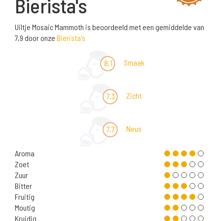
Bierista's
Uiltje Mosaic Mammoth is beoordeeld met een gemiddelde van
7,9 door onze
Bierista's
Smaak
8,1
Zicht
7,3
Neus
7,7
Aroma
Zoet
Zuur
Bitter
Fruitig
Moutig
Kruidig