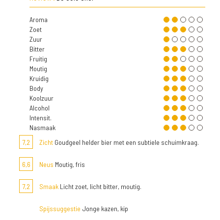
Aroma
Zoet
Zuur
Bitter
Fruitig
Moutig
Kruidig
Body
Koolzuur
Alcohol
Intensit.
Nasmaak
7,2
Zicht
Goudgeel helder bier met een subtiele schuimkraag.
6,6
Neus
Moutig, fris
7,2
Smaak
Licht zoet, licht bitter, moutig.
Spijssuggestie
Jonge kazen, kip