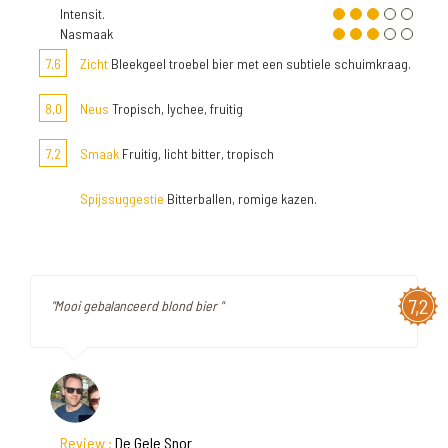
Intensit.
Nasmaak
7,6
Zicht
Bleekgeel troebel bier met een subtiele schuimkraag.
8,0
Neus
Tropisch, lychee, fruitig
7,2
Smaak
Fruitig, licht bitter, tropisch
Spijssuggestie
Bitterballen, romige kazen.
7,2
"Mooi gebalanceerd blond bier "
Review :
De Gele Snor