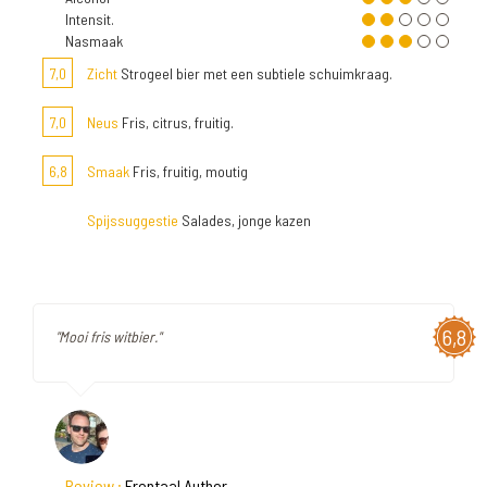
Intensit.
Nasmaak
7,0
Zicht
Strogeel bier met een subtiele schuimkraag.
7,0
Neus
Fris, citrus, fruitig.
6,8
Smaak
Fris, fruitig, moutig
Spijssuggestie
Salades, jonge kazen
6,8
"Mooi fris witbier."
Review :
Frontaal Author