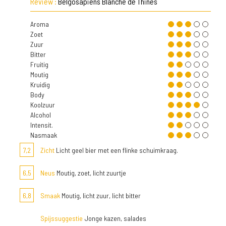
Review :
Belgosapiens Blanche de Thines
Aroma
Zoet
Zuur
Bitter
Fruitig
Moutig
Kruidig
Body
Koolzuur
Alcohol
Intensit.
Nasmaak
7,2
Zicht
Licht geel bier met een flinke schuimkraag.
6,5
Neus
Moutig, zoet, licht zuurtje
6,8
Smaak
Moutig, licht zuur, licht bitter
Spijssuggestie
Jonge kazen, salades