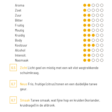
Aroma
Zoet
Zuur
Bitter
Fruitig
Moutig
Kruidig
Body
Koolzuur
Alcohol
Intensit.
Nasmaak
6,5
Zicht
Licht geel en mistig met een wit vlot wegtrekkende
schuimkraag.
6,7
Neus
Fris, fruitige (citrus) tonen en een duidelijke tarwe
geur.
6,7
Smaak
Tarwe smaak, wat fijne hop en kruiden (koriander,
kruidnagel) in de afdronk.