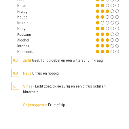
Bitter
Fruitig
Moutig
Kruidig
Body
Koolzuur
Alcohol
Intensit.
Nasmaak
6,3
Zicht
Geel, licht troebel en een witte schuimkraag
6,0
Neus
Citrus en hoppig
6,1
Smaak
Licht zoet, tikkie zurig en een citrus schillen
bitterheid
Spijssuggestie
Fruit of kip