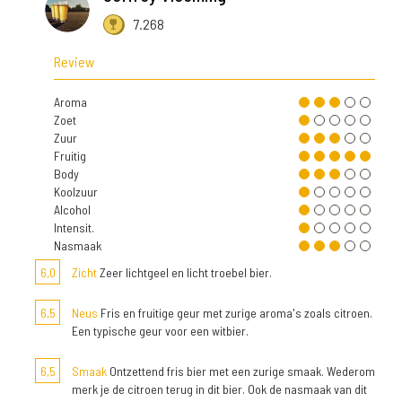
7.268
Review
Aroma
Zoet
Zuur
Fruitig
Body
Koolzuur
Alcohol
Intensit.
Nasmaak
6,0
Zicht
Zeer lichtgeel en licht troebel bier.
6,5
Neus
Fris en fruitige geur met zurige aroma's zoals citroen.
Een typische geur voor een witbier.
6,5
Smaak
Ontzettend fris bier met een zurige smaak. Wederom
merk je de citroen terug in dit bier. Ook de nasmaak van dit