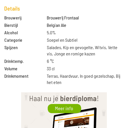
Details
Brouwerij
Brouwerij Frontaal
Bierstijl
Belgian Ale
Alcohol
5.0%
Categorie
Soepel en Subtiel
Spijzen
Salades, Kip en gevogelte, Witvis, Vette
vis, Jonge en romige kazen
Drinktemp.
6 °C
Volume
33 cl
Drinkmoment
Terras, Haardvuur, In goed gezelschap, Bij
het eten