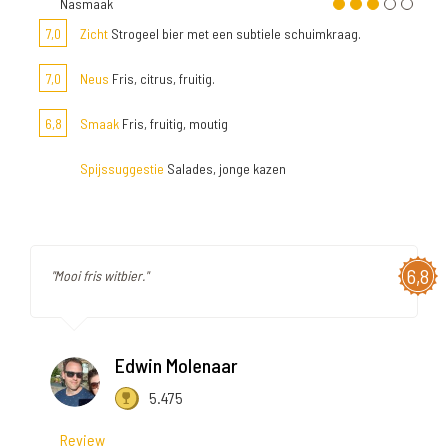
Nasmaak
7,0
Zicht
Strogeel bier met een subtiele schuimkraag.
7,0
Neus
Fris, citrus, fruitig.
6,8
Smaak
Fris, fruitig, moutig
Spijssuggestie
Salades, jonge kazen
6,8
"Mooi fris witbier."
Edwin Molenaar
5.475
Review