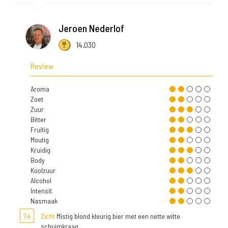
Jeroen Nederlof
14.030
Review
Aroma
Zoet
Zuur
Bitter
Fruitig
Moutig
Kruidig
Body
Koolzuur
Alcohol
Intensit.
Nasmaak
7,4
Zicht
Mistig blond kleurig bier met een nette witte
schuimkraag