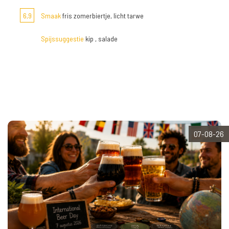
6,9
Smaak
fris zomerbiertje, licht tarwe
Spijssuggestie
kip , salade
07-08-26