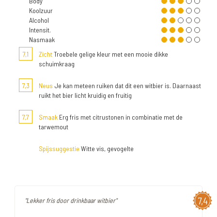
Body
Koolzuur
Alcohol
Intensit.
Nasmaak
7,1
Zicht
Troebele gelige kleur met een mooie dikke
schuimkraag
7,3
Neus
Je kan meteen ruiken dat dit een witbier is. Daarnaast
ruikt het bier licht kruidig en fruitig
7,7
Smaak
Erg fris met citrustonen in combinatie met de
tarwemout
Spijssuggestie
Witte vis, gevogelte
7,4
"Lekker fris door drinkbaar witbier"