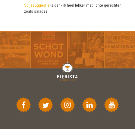
Spijssuggestie
Is denk ik heel lekker met lichte gerechten,
zoals salades.