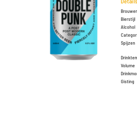
Detail
Brouweri
Bierstijl
Alcohol
Categor
Spijzen
Drinkte
Volume
Drinkm
Gisting