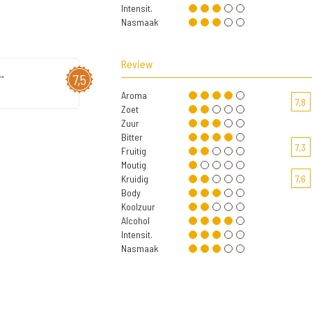
Intensit.
Nasmaak
Review
7,5
"
Aroma
7,8
Zoet
Zuur
Bitter
7,3
Fruitig
Moutig
Kruidig
7,6
Body
Koolzuur
Alcohol
Intensit.
Nasmaak