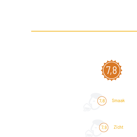
7,8
Smaak
7,8
Zicht
7,9