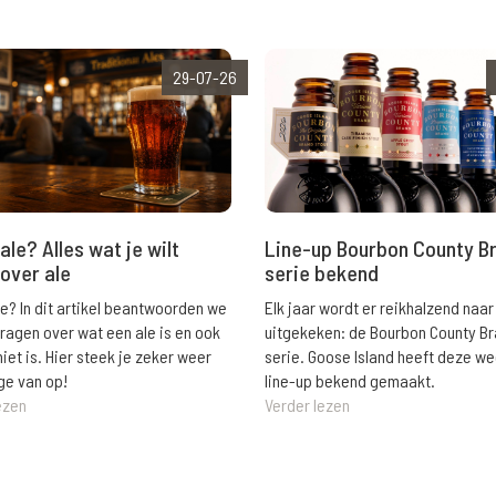
29-07-26
ale? Alles wat je wilt
Line-up Bourbon County B
over ale
serie bekend
le? In dit artikel beantwoorden we
Elk jaar wordt er reikhalzend naar
vragen over wat een ale is en ook
uitgekeken: de Bourbon County B
niet is. Hier steek je zeker weer
serie. Goose Island heeft deze w
ge van op!
line-up bekend gemaakt.
ezen
Verder lezen