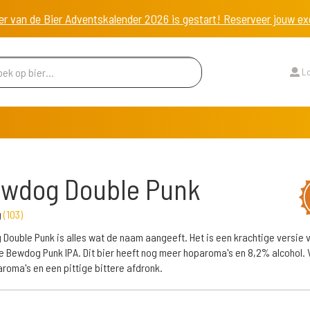
er van de Bier Adventskalender 2026 is gestart! Reserveer jouw 
Lo
ewdog Double Punk
g
(
103
)
Double Punk is alles wat de naam aangeeft. Het is een krachtige versie 
e Bewdog Punk IPA. Dit bier heeft nog meer hoparoma's en 8,2% alcohol. 
 aroma's en een pittige bittere afdronk.