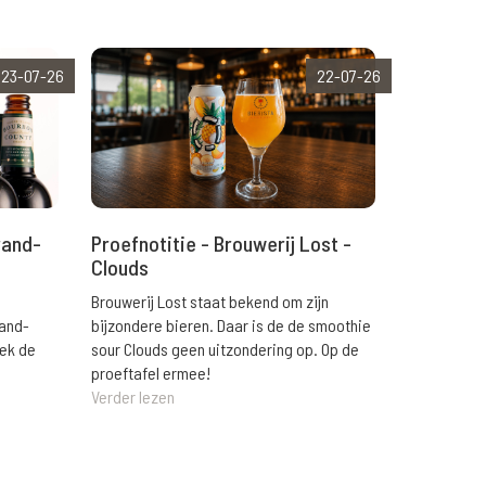
23-07-26
22-07-26
rand-
Proefnotitie - Brouwerij Lost -
Clouds
Brouwerij Lost staat bekend om zijn
rand-
bijzondere bieren. Daar is de de smoothie
eek de
sour Clouds geen uitzondering op. Op de
proeftafel ermee!
Verder lezen