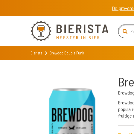
De pre-ord
Bierista
Brewdog Double Punk
Br
Brewdo
Brewdog 
populair
fruitige