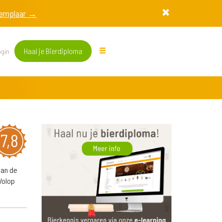
exemplaar →
Haal je Bierdiploma
gin
7,8
van de
Volop