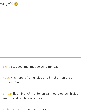
ntvang +10
Zicht
Goudgeel met matige schuimkraag
Neus
Fris hoppig fruitig, citrusfruit met tinten ander
tropisch fruit!
Smaak
Heerlijke IPA met tonen van hop, tropisch fruit en
zeer duidelijk citrusvruchten.
Spijssuggestie
Toastjes met kaas!