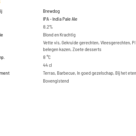
s
j
Brewdog
IPA - India Pale Ale
8.2%
ie
Blond en Krachtig
Vette vis, Gekruide gerechten, Vleesgerechten, Pi
belegen kazen, Zoete desserts
mp.
8 °C
44 cl
oment
Terras, Barbecue, In goed gezelschap, Bij het ete
Bovengistend