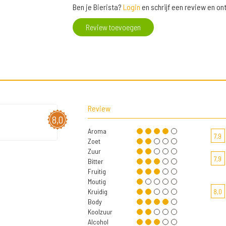
Ben je Bierista?
Login
en schrijf een review en o
Review toevoegen
Review
8,0
Aroma
7,9
Zoet
Zuur
7,9
Bitter
Fruitig
Moutig
Kruidig
8,0
Body
Koolzuur
Alcohol