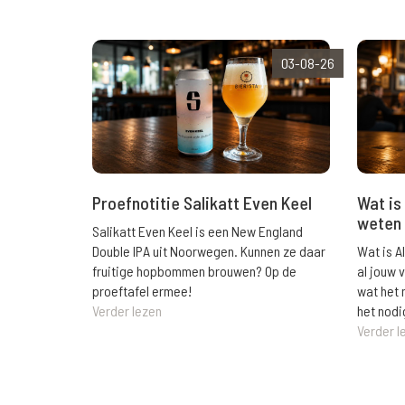
03-08-26
Wat is 
Proefnotitie Salikatt Even Keel
weten 
Salikatt Even Keel is een New England
Wat is A
Double IPA uit Noorwegen. Kunnen ze daar
al jouw 
fruitige hopbommen brouwen? Op de
wat het 
proeftafel ermee!
het nodi
Verder lezen
Verder l