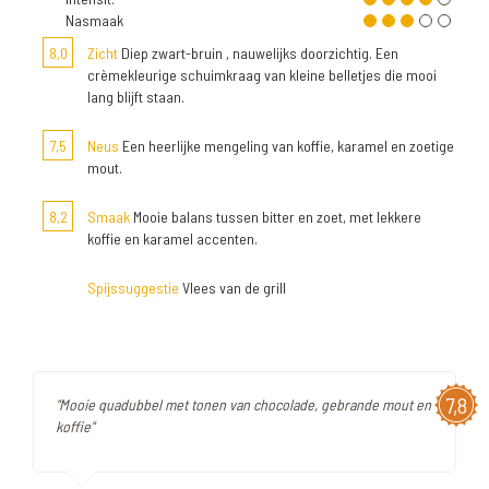
Nasmaak
8,0
Zicht
Diep zwart-bruin , nauwelijks doorzichtig. Een
crèmekleurige schuimkraag van kleine belletjes die mooi
lang blijft staan.
7,5
Neus
Een heerlijke mengeling van koffie, karamel en zoetige
mout.
8,2
Smaak
Mooie balans tussen bitter en zoet, met lekkere
koffie en karamel accenten.
Spijssuggestie
Vlees van de grill
7,8
"Mooie quadubbel met tonen van chocolade, gebrande mout en
koffie"