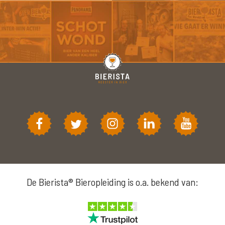
De Bierista® Bieropleiding is o.a. bekend van: