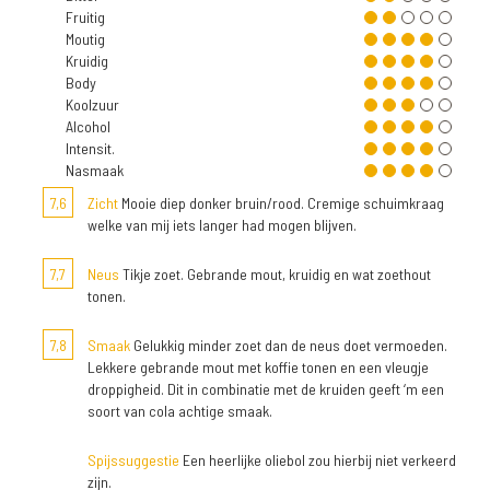
Fruitig
Moutig
Kruidig
Body
Koolzuur
Alcohol
Intensit.
Nasmaak
7,6
Zicht
Mooie diep donker bruin/rood. Cremige schuimkraag
welke van mij iets langer had mogen blijven.
7,7
Neus
Tikje zoet. Gebrande mout, kruidig en wat zoethout
tonen.
7,8
Smaak
Gelukkig minder zoet dan de neus doet vermoeden.
Lekkere gebrande mout met koffie tonen en een vleugje
droppigheid. Dit in combinatie met de kruiden geeft ‘m een
soort van cola achtige smaak.
Spijssuggestie
Een heerlijke oliebol zou hierbij niet verkeerd
zijn.