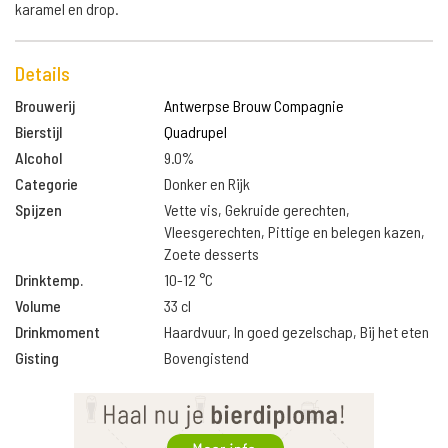
karamel en drop.
Details
Brouwerij
Antwerpse Brouw Compagnie
Bierstijl
Quadrupel
Alcohol
9.0%
Categorie
Donker en Rijk
Spijzen
Vette vis, Gekruide gerechten,
Vleesgerechten, Pittige en belegen kazen,
Zoete desserts
Drinktemp.
10-12 °C
Volume
33 cl
Drinkmoment
Haardvuur, In goed gezelschap, Bij het eten
Gisting
Bovengistend