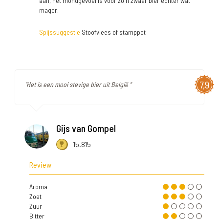
aan, het mondgevoel is voor zo'n zwaar bier echter wat
mager.
Spijssuggestie
Stoofvlees of stamppot
7,9
"Het is een mooi stevige bier uit België "
Gijs van Gompel
15.815
Review
Aroma
Zoet
Zuur
Bitter