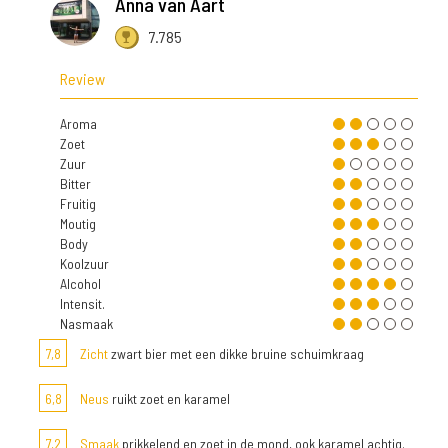
Anna van Aart
7.785
Review
Aroma
Zoet
Zuur
Bitter
Fruitig
Moutig
Body
Koolzuur
Alcohol
Intensit.
Nasmaak
7,8
Zicht
zwart bier met een dikke bruine schuimkraag
6,8
Neus
ruikt zoet en karamel
7,2
Smaak
prikkelend en zoet in de mond, ook karamel achtig.