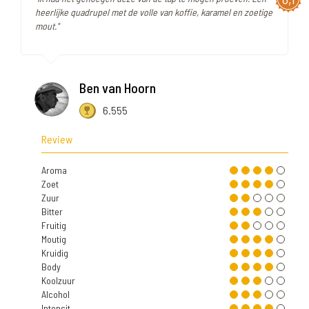
heerlijke quadrupel met de volle van koffie, karamel en zoetige
mout."
Ben van Hoorn
6.555
Review
Aroma
Zoet
Zuur
Bitter
Fruitig
Moutig
Kruidig
Body
Koolzuur
Alcohol
Intensit.