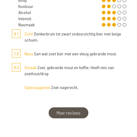
Body
Koolzuur
Alcohol
Intensit.
Nasmaak
8,1
Zicht
Donkerbruin tot zwart ondoorzichtig bier met beige
schuim.
7,9
Neus
Een wat zoet bier met een vleug gebrande mout.
8,0
Smaak
Zoet, gebrande mout en koffie. Heeft iets van
zoethout/drop
Spijssuggestie
Zoet nagerecht,
Meer reviews