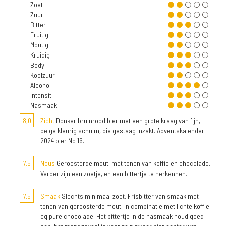
Zoet
Zuur
Bitter
Fruitig
Moutig
Kruidig
Body
Koolzuur
Alcohol
Intensit.
Nasmaak
8,0
Zicht
Donker bruinrood bier met een grote kraag van fijn,
beige kleurig schuim, die gestaag inzakt. Adventskalender
2024 bier No 16.
7,5
Neus
Geroosterde mout, met tonen van koffie en chocolade.
Verder zijn een zoetje, en een bittertje te herkennen.
7,5
Smaak
Slechts minimaal zoet. Frisbitter van smaak met
tonen van geroosterde mout, in combinatie met lichte koffie
cq pure chocolade. Het bittertje in de nasmaak houd goed