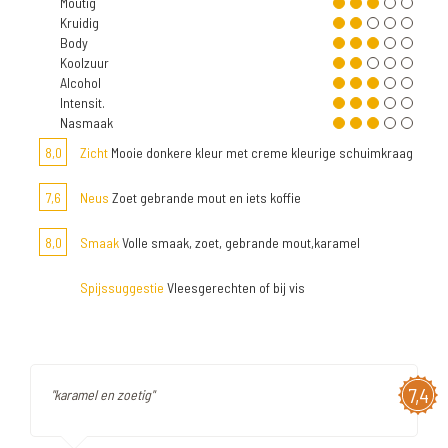
Moutig
Kruidig
Body
Koolzuur
Alcohol
Intensit.
Nasmaak
8,0
Zicht
Mooie donkere kleur met creme kleurige schuimkraag
7,6
Neus
Zoet gebrande mout en iets koffie
8,0
Smaak
Volle smaak, zoet, gebrande mout,karamel
Spijssuggestie
Vleesgerechten of bij vis
7,4
"karamel en zoetig"