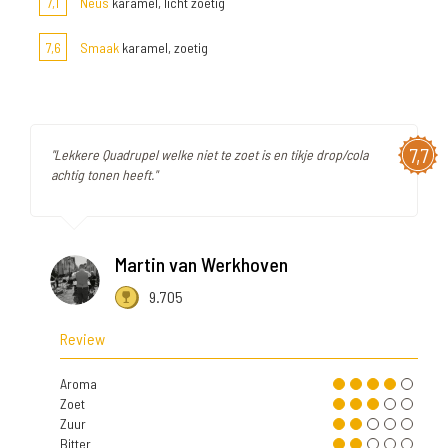
7,1
Neus
karamel, licht zoetig
7,6
Smaak
karamel, zoetig
7,7
"Lekkere Quadrupel welke niet te zoet is en tikje drop/cola
achtig tonen heeft."
Martin van Werkhoven
9.705
Review
Aroma
Zoet
Zuur
Bitter