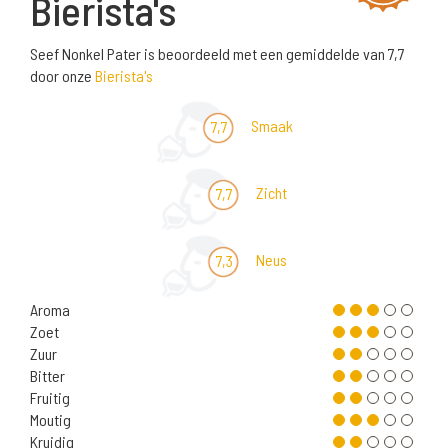
Bierista's
Seef Nonkel Pater is beoordeeld met een gemiddelde van 7,7
door onze
Bierista's
Smaak
7,7
Zicht
7,7
Neus
7,3
Aroma
Zoet
Zuur
Bitter
Fruitig
Moutig
Kruidig