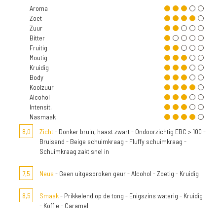
Aroma
Zoet
Zuur
Bitter
Fruitig
Moutig
Kruidig
Body
Koolzuur
Alcohol
Intensit.
Nasmaak
8,0
Zicht
- Donker bruin, haast zwart - Ondoorzichtig EBC > 100 -
Bruisend - Beige schuimkraag - Fluffy schuimkraag -
Schuimkraag zakt snel in
7,5
Neus
- Geen uitgesproken geur - Alcohol - Zoetig - Kruidig
8,5
Smaak
- Prikkelend op de tong - Enigszins waterig - Kruidig
- Koffie - Caramel