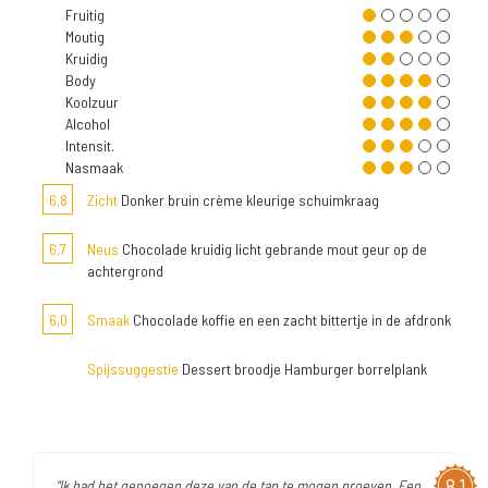
Fruitig
Moutig
Kruidig
Body
Koolzuur
Alcohol
Intensit.
Nasmaak
6,8
Zicht
Donker bruin crème kleurige schuimkraag
6,7
Neus
Chocolade kruidig licht gebrande mout geur op de
achtergrond
6,0
Smaak
Chocolade koffie en een zacht bittertje in de afdronk
Spijssuggestie
Dessert broodje Hamburger borrelplank
8,1
"Ik had het genoegen deze van de tap te mogen proeven. Een