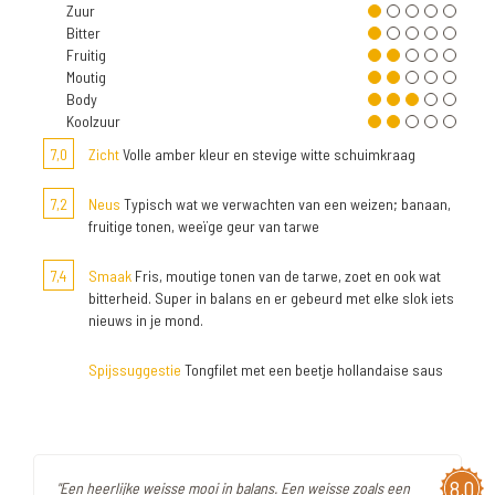
Zuur
Bitter
Fruitig
Moutig
Body
Koolzuur
7,0
Zicht
Volle amber kleur en stevige witte schuimkraag
7,2
Neus
Typisch wat we verwachten van een weizen; banaan,
fruitige tonen, weeïge geur van tarwe
7,4
Smaak
Fris, moutige tonen van de tarwe, zoet en ook wat
bitterheid. Super in balans en er gebeurd met elke slok iets
nieuws in je mond.
Spijssuggestie
Tongfilet met een beetje hollandaise saus
8,0
"Een heerlijke weisse mooi in balans. Een weisse zoals een