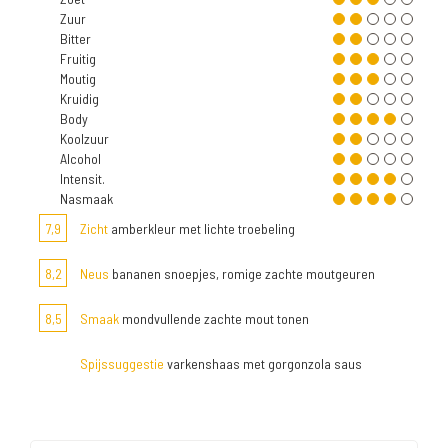
Zuur
Bitter
Fruitig
Moutig
Kruidig
Body
Koolzuur
Alcohol
Intensit.
Nasmaak
7,9
Zicht
amberkleur met lichte troebeling
8,2
Neus
bananen snoepjes, romige zachte moutgeuren
8,5
Smaak
mondvullende zachte mout tonen
Spijssuggestie
varkenshaas met gorgonzola saus