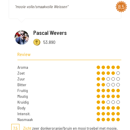
8,5
"mooie volle/smaakvolle Weissen"
Pascal Wevers
53.890
Review
Aroma
Zoet
Zuur
Bitter
Fruitig
Moutig
Kruidig
Body
Intensit.
Nasmaak
7,5
Zicht
zeer donkeroranje/bruin en mooi troebel met mooie,