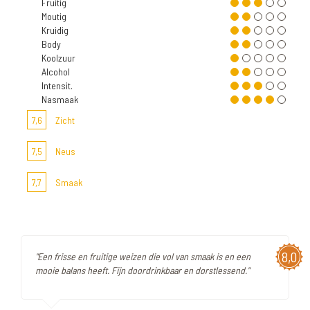
Fruitig
Moutig
Kruidig
Body
Koolzuur
Alcohol
Intensit.
Nasmaak
7,6
Zicht
7,5
Neus
7,7
Smaak
8,0
"Een frisse en fruitige weizen die vol van smaak is en een
mooie balans heeft. Fijn doordrinkbaar en dorstlessend."