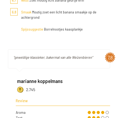
6,7
Neus
Zoet moutig licht banana geurtje erin
6,8
Smaak
Moutig zoet een licht banana smaakje op de
achtergrond
Spijssuggestie
Borrelnootjes kaasplankje
7,8
"geweldige klassieker, bakermat van alle Weizenbieren"
marianne koppelmans
2.745
Review
Aroma
Zoet