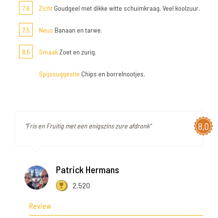
7,6
Zicht
Goudgeel met dikke witte schuimkraag. Veel koolzuur.
7,5
Neus
Banaan en tarwe.
8,5
Smaak
Zoet en zurig.
Spijssuggestie
Chips en borrelnootjes.
8,0
"Fris en Fruitig met een enigszins zure afdronk"
Patrick Hermans
2.520
Review