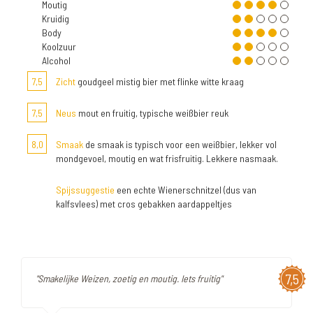
Moutig
Kruidig
Body
Koolzuur
Alcohol
7,5
Zicht
goudgeel mistig bier met flinke witte kraag
7,5
Neus
mout en fruitig, typische weißbier reuk
8,0
Smaak
de smaak is typisch voor een weißbier, lekker vol
mondgevoel, moutig en wat frisfruitig. Lekkere nasmaak.
Spijssuggestie
een echte Wienerschnitzel (dus van
kalfsvlees) met cros gebakken aardappeltjes
7,5
"Smakelijke Weizen, zoetig en moutig. Iets fruitig"