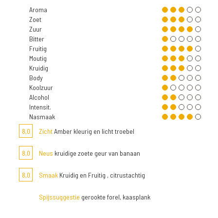
Aroma
Zoet
Zuur
Bitter
Fruitig
Moutig
Kruidig
Body
Koolzuur
Alcohol
Intensit.
Nasmaak
8,0
Zicht
Amber kleurig en licht troebel
8,0
Neus
kruidige zoete geur van banaan
8,0
Smaak
Kruidig en Fruitig , citrustachtig
Spijssuggestie
gerookte forel, kaasplank