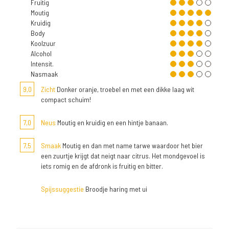
Fruitig
Moutig
Kruidig
Body
Koolzuur
Alcohol
Intensit.
Nasmaak
9,0
Zicht
Donker oranje, troebel en met een dikke laag wit
compact schuim!
7,0
Neus
Moutig en kruidig en een hintje banaan.
7,5
Smaak
Moutig en dan met name tarwe waardoor het bier
een zuurtje krijgt dat neigt naar citrus. Het mondgevoel is
iets romig en de afdronk is fruitig en bitter.
Spijssuggestie
Broodje haring met ui