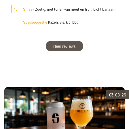
7,6
Smaak
Zoetig, met tonen van mout en fruit. Licht banaan.
Spijssuggestie
Kazen, vis, kip, bbq
Meer reviews
03-08-26