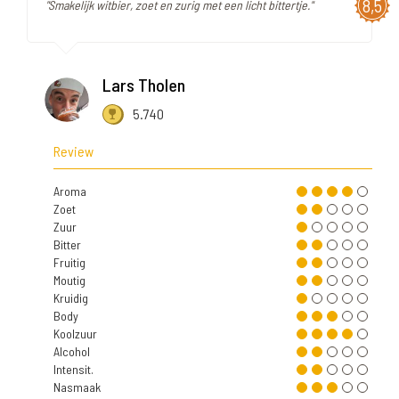
8,5
"Smakelijk witbier, zoet en zurig met een licht bittertje."
Lars Tholen
5.740
Review
Aroma
Zoet
Zuur
Bitter
Fruitig
Moutig
Kruidig
Body
Koolzuur
Alcohol
Intensit.
Nasmaak