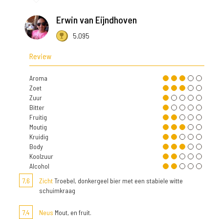
Erwin van Eijndhoven
5.095
Review
Aroma
Zoet
Zuur
Bitter
Fruitig
Moutig
Kruidig
Body
Koolzuur
Alcohol
7,6
Zicht
Troebel, donkergeel bier met een stabiele witte
schuimkraag
7,4
Neus
Mout, en fruit.