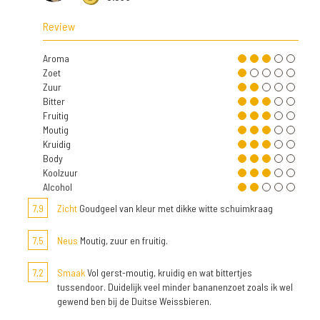
Review
Aroma
Zoet
Zuur
Bitter
Fruitig
Moutig
Kruidig
Body
Koolzuur
Alcohol
7,9
Zicht
Goudgeel van kleur met dikke witte schuimkraag
7,5
Neus
Moutig, zuur en fruitig.
7,2
Smaak
Vol gerst-moutig, kruidig en wat bittertjes
tussendoor. Duidelijk veel minder bananenzoet zoals ik wel
gewend ben bij de Duitse Weissbieren.