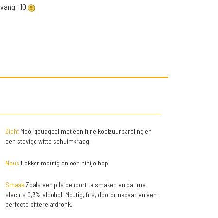
ntvang +10
Zicht
Mooi goudgeel met een fijne koolzuurpareling en
een stevige witte schuimkraag.
Neus
Lekker moutig en een hintje hop.
Smaak
Zoals een pils behoort te smaken en dat met
slechts 0,3% alcohol! Moutig, fris, doordrinkbaar en een
perfecte bittere afdronk.