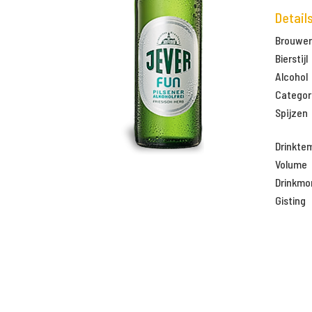
Detail
Brouweri
Bierstijl
Alcohol
Categor
Spijzen
Drinkte
Volume
Drinkm
Gisting