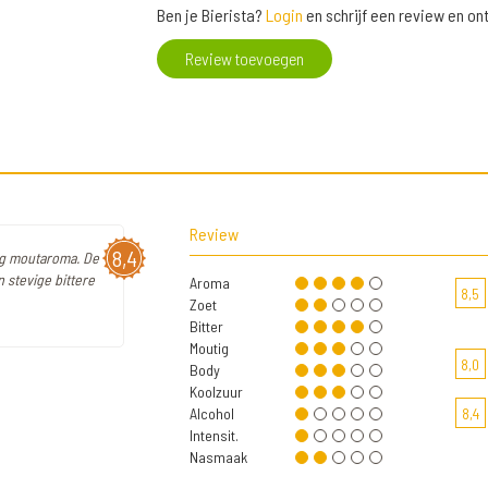
Ben je Bierista?
Login
en schrijf een review en o
Review toevoegen
Review
8,4
tig moutaroma. De
n stevige bittere
Aroma
8,5
Zoet
Bitter
Moutig
8,0
Body
Koolzuur
Alcohol
8,4
Intensit.
Nasmaak