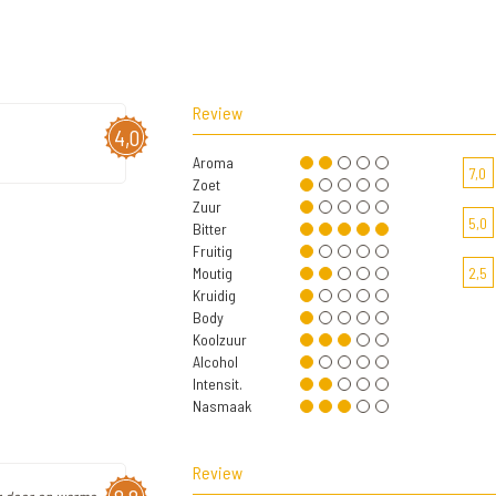
Review
4,0
Aroma
7,0
Zoet
Zuur
5,0
Bitter
Fruitig
Moutig
2,5
Kruidig
Body
Koolzuur
Alcohol
Intensit.
Nasmaak
Review