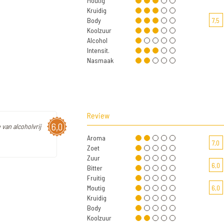
Moutig
Kruidig
Body
7,5
Koolzuur
Alcohol
Intensit.
Nasmaak
Review
6,0
 van alcoholvrij
Aroma
7,0
Zoet
Zuur
6,0
Bitter
Fruitig
Moutig
6,0
Kruidig
Body
Koolzuur