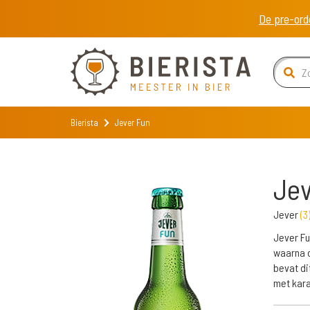
De pre-ord
Bierista
Jever Fun
Jev
Jever
(
3
Jever Fu
waarna d
bevat di
met kara