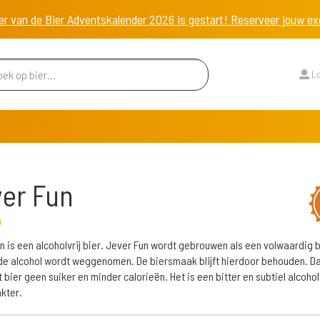
er van de Bier Adventskalender 2026 is gestart! Reserveer jouw 
Lo
er Fun
)
n is een alcoholvrij bier. Jever Fun wordt gebrouwen als een volwaardig b
e alcohol wordt weggenomen. De biersmaak blijft hierdoor behouden. D
t bier geen suiker en minder calorieën. Het is een bitter en subtiel alcoho
kter.