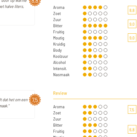
8,8
ker door op warme
t halve liters,
Aroma
8,8
Zoet
Zuur
9,0
Bitter
Fruitig
Moutig
9,0
Kruidig
Body
Koolzuur
Alcohol
Intensit.
Nasmaak
Review
7,5
dt dat het om een
maak."
Aroma
7,5
Zoet
Zuur
Bitter
6,8
Fruitig