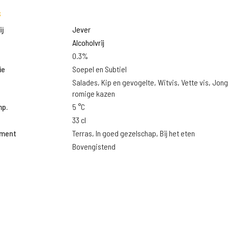
s
j
Jever
Alcoholvrij
0.3%
ie
Soepel en Subtiel
Salades, Kip en gevogelte, Witvis, Vette vis, Jon
romige kazen
mp.
5 °C
33 cl
oment
Terras, In goed gezelschap, Bij het eten
Bovengistend