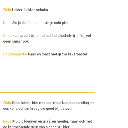
Zicht
Helder, Lekker schuim
Neus
Als je de fles opent ruik je echt pils
Smaak
Je proeft bijna niet dat het alcoholvrij is. Vrijwel
geen suiker ook
Spijssuggestie
Kaas en toast met grove lleverpastei
Zicht
Geel, helder bier met een mooi koolzuurpareling en
een volle schuimkraag die goed blijft staan.
Neus
Kruidig (dennen en gras) en moutig, maar ook met
de kenmerkende geur van alcoholvrij bier.