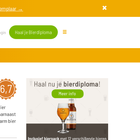
exemplaar →
Haal je Bierdiploma
gin
6,7
ier
aarnaast
larm bier