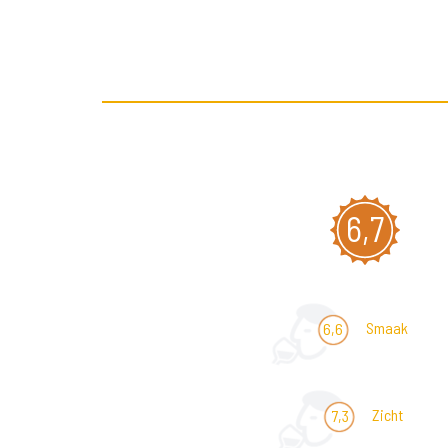
6,7
Smaak
6,6
Zicht
7,3