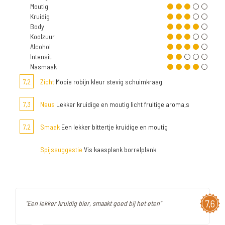
Moutig
Kruidig
Body
Koolzuur
Alcohol
Intensit.
Nasmaak
7,2
Zicht
Mooie robijn kleur stevig schuimkraag
7,3
Neus
Lekker kruidige en moutig licht fruitige aroma,s
7,2
Smaak
Een lekker bittertje kruidige en moutig
Spijssuggestie
Vis kaasplank borrelplank
7,6
"Een lekker kruidig bier, smaakt goed bij het eten"