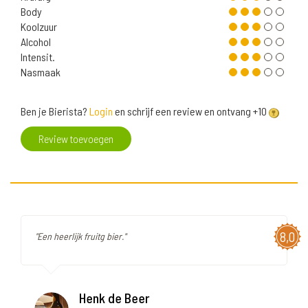
Body
Koolzuur
Alcohol
Intensit.
Nasmaak
Ben je Bierista?
Login
en schrijf een review en ontvang +10
Review toevoegen
8,0
"Een heerlijk fruitg bier."
Henk de Beer