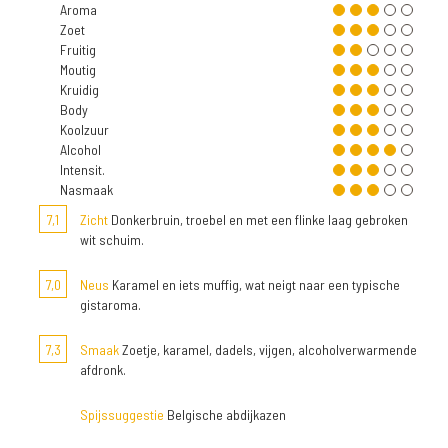
Aroma
Zoet
Fruitig
Moutig
Kruidig
Body
Koolzuur
Alcohol
Intensit.
Nasmaak
7,1
Zicht
Donkerbruin, troebel en met een flinke laag gebroken
wit schuim.
7,0
Neus
Karamel en iets muffig, wat neigt naar een typische
gistaroma.
7,3
Smaak
Zoetje, karamel, dadels, vijgen, alcoholverwarmende
afdronk.
Spijssuggestie
Belgische abdijkazen