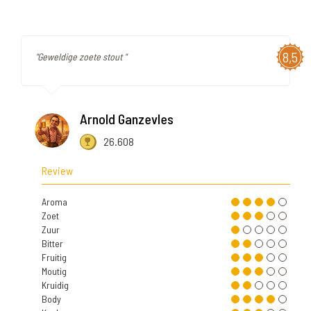
8,5
"Geweldige zoete stout "
Arnold Ganzevles
26.608
Review
Aroma
Zoet
Zuur
Bitter
Fruitig
Moutig
Kruidig
Body