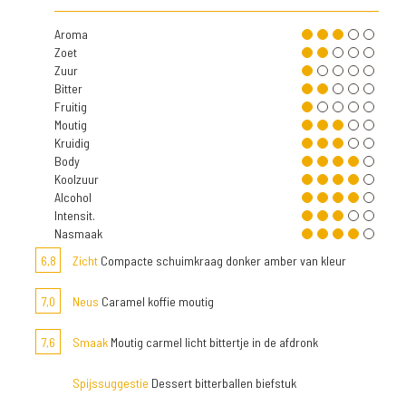
Aroma
Zoet
Zuur
Bitter
Fruitig
Moutig
Kruidig
Body
Koolzuur
Alcohol
Intensit.
Nasmaak
6,8
Zicht
Compacte schuimkraag donker amber van kleur
7,0
Neus
Caramel koffie moutig
7,6
Smaak
Moutig carmel licht bittertje in de afdronk
Spijssuggestie
Dessert bitterballen biefstuk