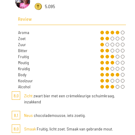
5.095
Review
Aroma
Zoet
Zuur
Bitter
Fruitig
Moutig
Kruidig
Body
Koolzuur
Alcohol
8,0
Zicht
zwart bier met een crèmekleurige schuimkraag,
inzakkend
8,1
Neus
chocolademousse, iets zoetig.
8,0
Smaak
Fruitig, licht zoet. Smaak van gebrande mout.