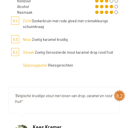
Koolzuur
Alcohol
Nasmaak
8,4
Zicht
Donkerbruin met rode gloed met crèmekleurige
schuimkraag
8,0
Neus
Zoetig karamel kruidig
8,2
Smaak
Zoetig Geroosterde mout karamel drop rood fruit
Spijssuggestie
Vleesgerechten
8,2
"Belgische kruidige stout met tonen van drop, caramel en rood
fruit"
Kees Kremer