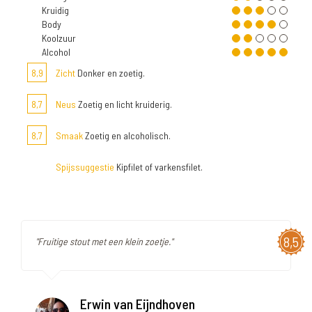
Kruidig
Body
Koolzuur
Alcohol
8,9
Zicht
Donker en zoetig.
8,7
Neus
Zoetig en licht kruiderig.
8,7
Smaak
Zoetig en alcoholisch.
Spijssuggestie
Kipfilet of varkensfilet.
8,5
"Fruitige stout met een klein zoetje."
Erwin van Eijndhoven