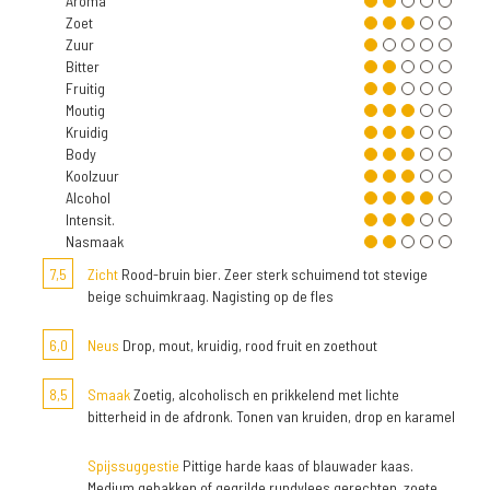
Aroma
Zoet
Zuur
Bitter
Fruitig
Moutig
Kruidig
Body
Koolzuur
Alcohol
Intensit.
Nasmaak
7,5
Zicht
Rood-bruin bier. Zeer sterk schuimend tot stevige
beige schuimkraag. Nagisting op de fles
6,0
Neus
Drop, mout, kruidig, rood fruit en zoethout
8,5
Smaak
Zoetig, alcoholisch en prikkelend met lichte
bitterheid in de afdronk. Tonen van kruiden, drop en karamel
Spijssuggestie
Pittige harde kaas of blauwader kaas.
Medium gebakken of gegrilde rundvlees gerechten, zoete