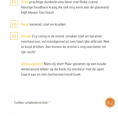
8,5
Zicht
prachtige donkerbruine kleur met flinke crème
kleurige houdbare kraag die ook nog eens aan de glaswand
blijft kleven. Een feest!
8,0
Neus
karamel, zoet en kruiden
9,0
Smaak
Erg romig in de mond, smaken zoet en karamel
overheersen, vol mondgevoel en een heel rijke afdronk. Niet
te koud drinken, dan komen de aroma's nog veel beter tot
zijn recht!
Spijssuggestie
Niets bij eten! Maar genieten op een koude
winteravond lekker op de bank, bij voorkeur met de open
haard aan en een hartverwarmend boek.
8,2
"Lekker smakekend bier."