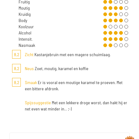
Fruitig
Moutig
Kruidig
Body
Koolzuur
Alcohol
Intensit.
Nasmaak
8,2
Zicht
Kastanjebruin met een magere schuimlaag.
8,2
Neus
Zoet, moutig, karamel en koffie
8,2
Smaak
Er is vooral een moutige karamel te proeven. Met
een bittere afdronk.
Spijssuggestie
Met een lekkere droge worst, dan hakt hij er
net even wat minder in... ;-)