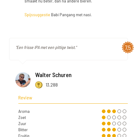
smaakt nu beter, dan na andere bieren.
Spijssuggestie
Babi Pangang met nasi.
7,5
"Een frisse IPA met een pittige twist."
Walter Schuren
13.288
Review
Aroma
Zoet
Zuur
Bitter
Fruitig