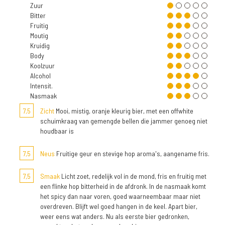
Zuur
Bitter
Fruitig
Moutig
Kruidig
Body
Koolzuur
Alcohol
Intensit.
Nasmaak
7,5
Zicht
Mooi, mistig, oranje kleurig bier, met een offwhite
schuimkraag van gemengde bellen die jammer genoeg niet
houdbaar is
7,5
Neus
Fruitige geur en stevige hop aroma's, aangename fris.
7,5
Smaak
Licht zoet, redelijk vol in de mond, fris en fruitig met
een flinke hop bitterheid in de afdronk. In de nasmaak komt
het spicy dan naar voren, goed waarneembaar maar niet
overdreven. Blijft wel goed hangen in de keel. Apart bier,
weer eens wat anders. Nu als eerste bier gedronken,