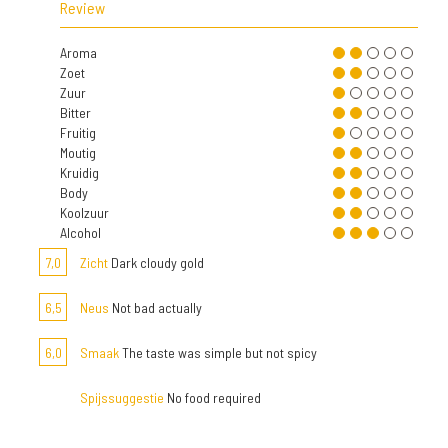
Review
Aroma
Zoet
Zuur
Bitter
Fruitig
Moutig
Kruidig
Body
Koolzuur
Alcohol
7,0
Zicht
Dark cloudy gold
6,5
Neus
Not bad actually
6,0
Smaak
The taste was simple but not spicy
Spijssuggestie
No food required