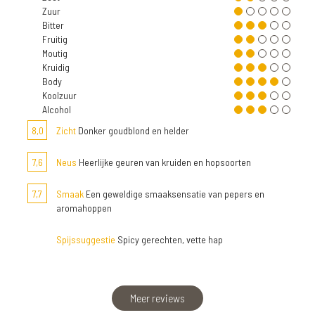
Zuur
Bitter
Fruitig
Moutig
Kruidig
Body
Koolzuur
Alcohol
8,0
Zicht
Donker goudblond en helder
7,6
Neus
Heerlijke geuren van kruiden en hopsoorten
7,7
Smaak
Een geweldige smaaksensatie van pepers en
aromahoppen
Spijssuggestie
Spicy gerechten, vette hap
Meer reviews