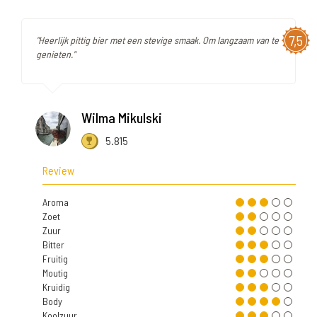
7,5
"Heerlijk pittig bier met een stevige smaak. Om langzaam van te
genieten."
Wilma Mikulski
5.815
Review
Aroma
Zoet
Zuur
Bitter
Fruitig
Moutig
Kruidig
Body
Koolzuur