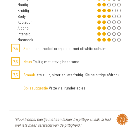
Moutig
Kruidig
Body
Koolzuur
Alcohol
Intensit.
Nasmaak
7,5
Zicht
Licht troebel oranje bier met offwhite schuim.
7,5
Neus
Fruitig met stevig hoparoma
7,5
Smaak
Iets zuur, bitter en iets fruitig. Kleine pittige afdronk.
Spijssuggestie
Vette vis, runderlapjes
7,0
"Mooi troebel biertje met een lekker frispittige smaak. Ik had
wel iets meer verwacht van de pittigheid."