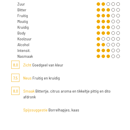
Zuur
Bitter
Fruitig
Moutig
Kruidig
Body
Koolzuur
Alcohol
Intensit.
Nasmaak
8,0
Zicht
Goedgeel van kleur
7,5
Neus
Fruitig en kruidig
8,0
Smaak
Bittertje, citrus aroma en tikkeltje pittig en dito
afdronk
Spijssuggestie
Borrelhapjes, kaas