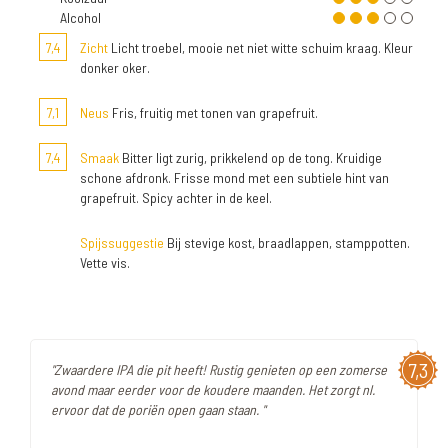
Alcohol
7,4
Zicht
Licht troebel, mooie net niet witte schuim kraag. Kleur
donker oker.
7,1
Neus
Fris, fruitig met tonen van grapefruit.
7,4
Smaak
Bitter ligt zurig, prikkelend op de tong. Kruidige
schone afdronk. Frisse mond met een subtiele hint van
grapefruit. Spicy achter in de keel.
Spijssuggestie
Bij stevige kost, braadlappen, stamppotten.
Vette vis.
7,3
"Zwaardere IPA die pit heeft! Rustig genieten op een zomerse
avond maar eerder voor de koudere maanden. Het zorgt nl.
ervoor dat de poriën open gaan staan. "