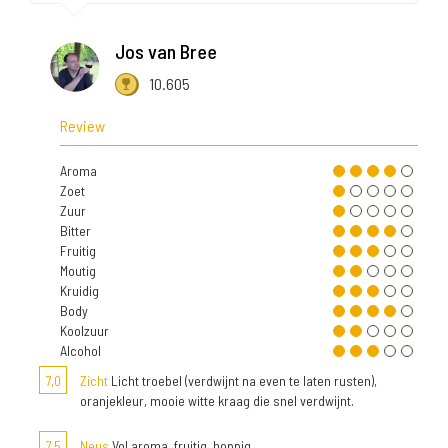
Jos van Bree
10.605
Review
Aroma
Zoet
Zuur
Bitter
Fruitig
Moutig
Kruidig
Body
Koolzuur
Alcohol
7,0
Zicht
Licht troebel (verdwijnt na even te laten rusten),
oranjekleur, mooie witte kraag die snel verdwijnt.
7,5
Neus
Vol aroma, fruitig, hoppig