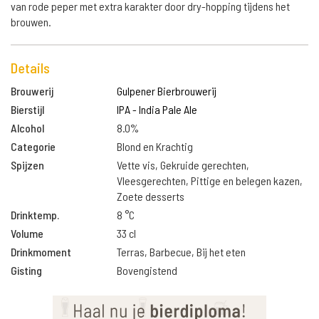
van rode peper met extra karakter door dry-hopping tijdens het
brouwen.
Details
Brouwerij
Gulpener Bierbrouwerij
Bierstijl
IPA - India Pale Ale
Alcohol
8.0%
Categorie
Blond en Krachtig
Spijzen
Vette vis, Gekruide gerechten,
Vleesgerechten, Pittige en belegen kazen,
Zoete desserts
Drinktemp.
8 °C
Volume
33 cl
Drinkmoment
Terras, Barbecue, Bij het eten
Gisting
Bovengistend