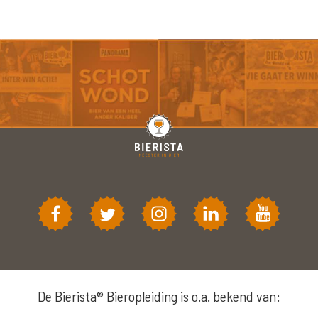
De Bierista® Bieropleiding is o.a. bekend van: