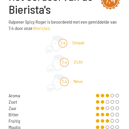
Bierista's
Gulpener Spicy Roger is beoordeeld met een gemiddelde van
7,4 door onze
Bierista's
Smaak
7,4
Zicht
7,4
Neus
7,4
Aroma
Zoet
Zuur
Bitter
Fruitig
Moutig