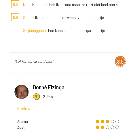
6,5
Neus
Misschien heb ik corona maar ze ruikt niet heel sterk.
6,9
Smaak
Ik had iets meer verwacht van het pepertje
Spijssuggestie
Een kaasje of een bittergarnituurtje
8,0
"Lekker verrassend bier"
Donné Elzinga
2.955
Review
Aroma
Zoet