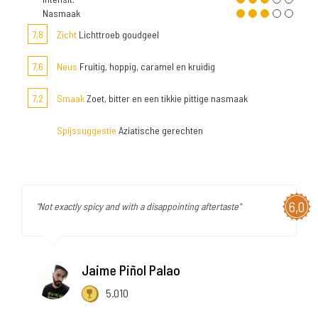
Nasmaak
7,8
Zicht
Lichttroeb goudgeel
7,6
Neus
Fruitig, hoppig, caramel en kruidig
7,2
Smaak
Zoet, bitter en een tikkie pittige nasmaak
Spijssuggestie
Aziatische gerechten
6,0
"Not exactly spicy and with a disappointing aftertaste"
Jaime Piñol Palao
5.010