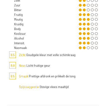
Zoet
Zuur
Bitter
Fruitig
Moutig
Kruidig
Body
Koolzuur
Alcohol
Intensit.
Nasmaak
8,5
Zicht
Goudgele kleur met volle schimkraag
8,0
Neus
Licht fruitige geur
8,5
Smaak
Prettige afdronk en prikkelt de tong
Spijssuggestie
Stevige vlees maaltijd