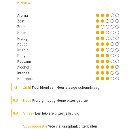
Review
Aroma
Zoet
Zuur
Bitter
Fruitig
Moutig
Kruidig
Body
Koolzuur
Alcohol
Intensit.
Nasmaak
7,1
Zicht
Mooi blond van kleur stevige schuimkraag
6,8
Neus
Kruidig moutig kleine bitter geurtje
6,8
Smaak
Een lekkere bittertje kruidig
Spijssuggestie
Vete vis kaasplank bitterballen