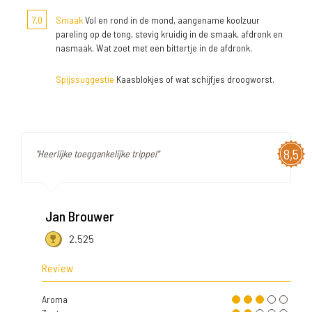
7,0
Smaak
Vol en rond in de mond, aangename koolzuur
pareling op de tong, stevig kruidig in de smaak, afdronk en
nasmaak. Wat zoet met een bittertje in de afdronk.
Spijssuggestie
Kaasblokjes of wat schijfjes droogworst.
8,5
"Heerlijke toeggankelijke trippel"
Jan Brouwer
2.525
Review
Aroma