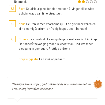
Nasmaak
8,5
Zicht
Goudkleurig helder bier met een 3-vinger dikke witte
schuimkraag van fijne structuur.
8,0
Neus
Geuren komen voornamelijk uit de gist naar voren en
zijn bloemig (parfum) en fruitig (appel, peer, banaan).
7,5
Smaak
De smaak sluit aan op de geur met een licht kruidige
(koriander) toevoeging maar is ietwat vlak. Had wat meer
diepgang in gemogen. Prettige afdronk
Spijssuggestie
Een stuk appeltaart
8,5
"Heerlijke frisse Tripel, gedronken bij de brouwerij van het vat.
Fris, fruitig (citrus) en koriander."