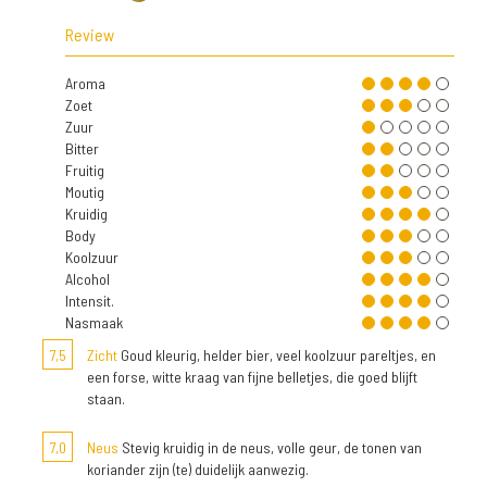
Review
Aroma
Zoet
Zuur
Bitter
Fruitig
Moutig
Kruidig
Body
Koolzuur
Alcohol
Intensit.
Nasmaak
7,5
Zicht
Goud kleurig, helder bier, veel koolzuur pareltjes, en
een forse, witte kraag van fijne belletjes, die goed blijft
staan.
7,0
Neus
Stevig kruidig in de neus, volle geur, de tonen van
koriander zijn (te) duidelijk aanwezig.