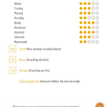
Bitter
Fruitig
Moutig
Kruidig
Body
Koolzuur
Alcohol
Intensit.
Nasmaak
8,0
Zicht
Mooi donker troebel blond
7,6
Neus
Krachtig alcohol
7,5
Smaak
Krachtig en fris
Spijssuggestie
Gewoon lekker bij een broodje
7,4
"Prima bier voor op het terras met een borrelplank."