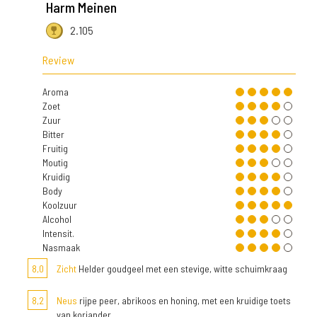
Harm Meinen
2.105
Review
Aroma
Zoet
Zuur
Bitter
Fruitig
Moutig
Kruidig
Body
Koolzuur
Alcohol
Intensit.
Nasmaak
8,0
Zicht
Helder goudgeel met een stevige, witte schuimkraag
8,2
Neus
rijpe peer, abrikoos en honing, met een kruidige toets
van koriander