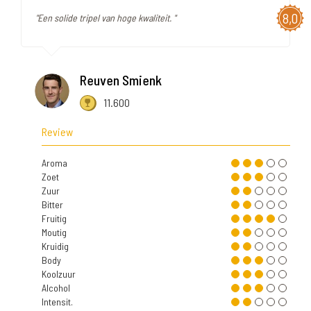
8,0
"Een solide tripel van hoge kwaliteit. "
Reuven Smienk
11.600
Review
Aroma
Zoet
Zuur
Bitter
Fruitig
Moutig
Kruidig
Body
Koolzuur
Alcohol
Intensit.