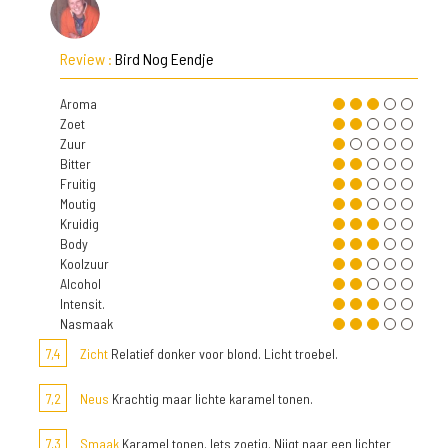
Review :
Bird Nog Eendje
Aroma
Zoet
Zuur
Bitter
Fruitig
Moutig
Kruidig
Body
Koolzuur
Alcohol
Intensit.
Nasmaak
7,4
Zicht
Relatief donker voor blond. Licht troebel.
7,2
Neus
Krachtig maar lichte karamel tonen.
7,3
Smaak
Karamel tonen. Iets zoetig. Nijgt naar een lichter