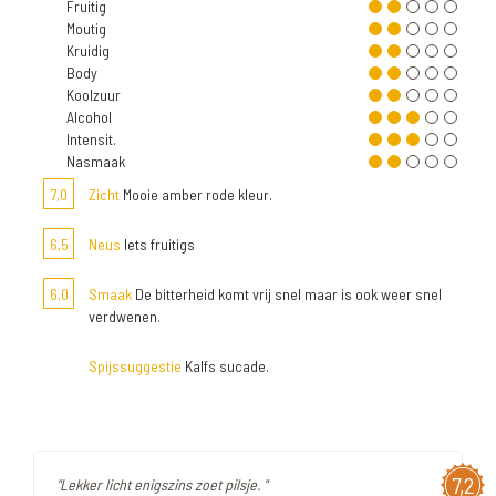
Fruitig
Moutig
Kruidig
Body
Koolzuur
Alcohol
Intensit.
Nasmaak
7,0
Zicht
Mooie amber rode kleur.
6,5
Neus
Iets fruitigs
6,0
Smaak
De bitterheid komt vrij snel maar is ook weer snel
verdwenen.
Spijssuggestie
Kalfs sucade.
7,2
"Lekker licht enigszins zoet pilsje. "