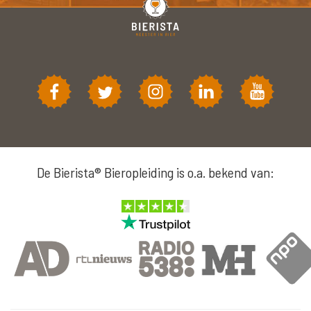
De Bierista® Bieropleiding is o.a. bekend van: