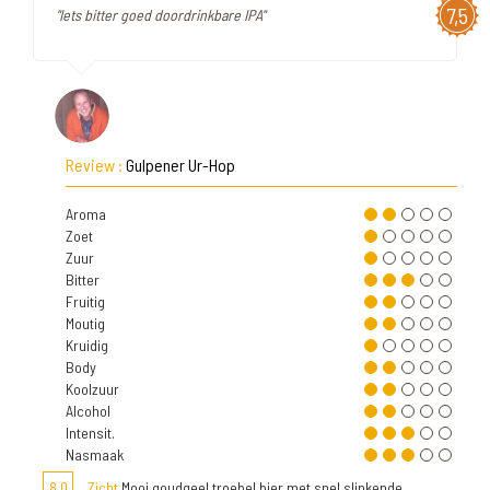
7,5
"Iets bitter goed doordrinkbare IPA"
Review :
Gulpener Ur-Hop
Aroma
Zoet
Zuur
Bitter
Fruitig
Moutig
Kruidig
Body
Koolzuur
Alcohol
Intensit.
Nasmaak
8,0
Zicht
Mooi goudgeel troebel bier met snel slinkende