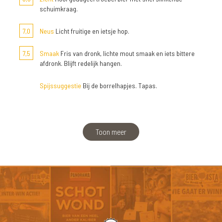
schuimkraag.
7,0
Neus
Licht fruitige en ietsje hop.
7,5
Smaak
Fris van dronk, lichte mout smaak en iets bittere
afdronk. Blijft redelijk hangen.
Spijssuggestie
Bij de borrelhapjes. Tapas.
Toon meer