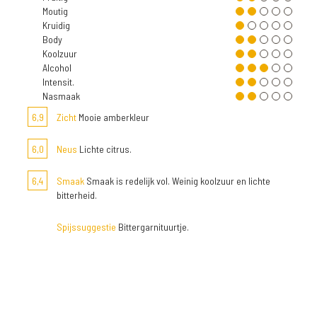
Moutig
Kruidig
Body
Koolzuur
Alcohol
Intensit.
Nasmaak
6,9
Zicht
Mooie amberkleur
6,0
Neus
Lichte citrus.
6,4
Smaak
Smaak is redelijk vol. Weinig koolzuur en lichte
bitterheid.
Spijssuggestie
Bittergarnituurtje.