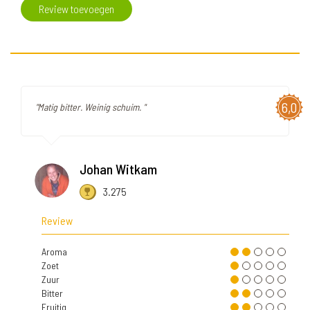
Review toevoegen
6,0
"Matig bitter. Weinig schuim. "
Johan Witkam
3.275
Review
Aroma
Zoet
Zuur
Bitter
Fruitig