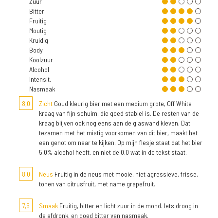
Zuur
Bitter
Fruitig
Moutig
Kruidig
Body
Koolzuur
Alcohol
Intensit.
Nasmaak
8,0
Zicht
Goud kleurig bier met een medium grote, Off White
kraag van fijn schuim, die goed stabiel is. De resten van de
kraag blijven ook nog eens aan de glaswand kleven. Dat
tezamen met het mistig voorkomen van dit bier, maakt het
een genot om naar te kijken. Op mijn flesje staat dat het bier
5.0% alcohol heeft, en niet de 0.0 wat in de tekst staat.
8,0
Neus
Fruitig in de neus met mooie, niet agressieve, frisse,
tonen van citrusfruit, met name grapefruit.
7,5
Smaak
Fruitig, bitter en licht zuur in de mond. Iets droog in
de afdronk, en goed bitter van nasmaak.