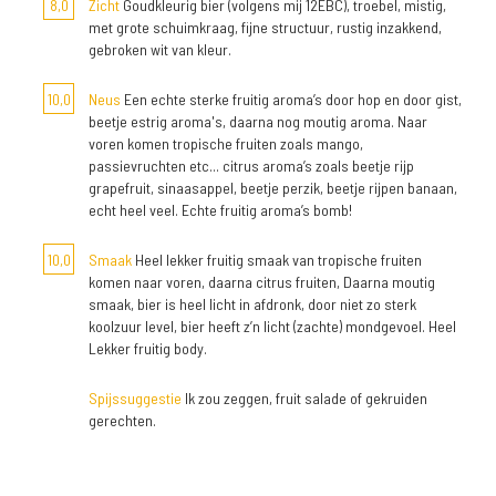
8,0
Zicht
Goudkleurig bier (volgens mij 12EBC), troebel, mistig,
met grote schuimkraag, fijne structuur, rustig inzakkend,
gebroken wit van kleur.
10,0
Neus
Een echte sterke fruitig aroma’s door hop en door gist,
beetje estrig aroma's, daarna nog moutig aroma. Naar
voren komen tropische fruiten zoals mango,
passievruchten etc... citrus aroma’s zoals beetje rijp
grapefruit, sinaasappel, beetje perzik, beetje rijpen banaan,
echt heel veel. Echte fruitig aroma’s bomb!
10,0
Smaak
Heel lekker fruitig smaak van tropische fruiten
komen naar voren, daarna citrus fruiten, Daarna moutig
smaak, bier is heel licht in afdronk, door niet zo sterk
koolzuur level, bier heeft z’n licht (zachte) mondgevoel. Heel
Lekker fruitig body.
Spijssuggestie
Ik zou zeggen, fruit salade of gekruiden
gerechten.