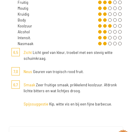
Fruitig
Moutig
Kruidig
Body
Koolzuur
Alcohol
Intensit.
Nasmaak
6,5
Zicht
Licht geel van kleur, troebel met een stevig witte
schuimkraag.
7,0
Neus
Geuren van tropisch rood fruit.
6,7
Smaak
Zeer fruitige smaak, prikkelend koolzuur. Afdronk
lichte bitters en wat lichtjes droog.
Spijssuggestie
Kip, witte vis en bij een fijne barbecue.