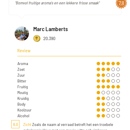
7,8
"Bomvol fruitige aroma's en een lekkere frisse smaak"
Marc Lamberts
20.390
Review
Aroma
Zoet
Zuur
Bitter
Fruitig
Moutig
Kruidig
Body
Koolzuur
Alcohol
8,0
Zicht
Zoals de naam al verraad betreft het een troebele