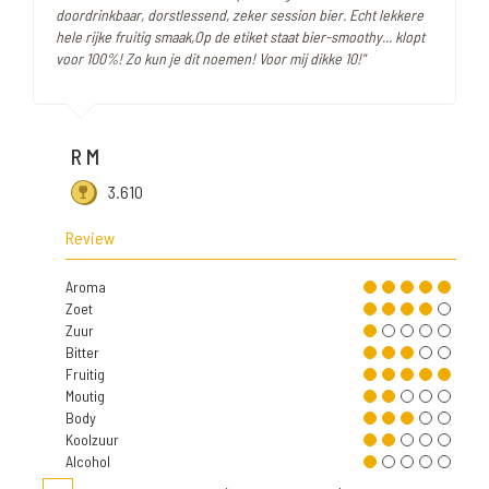
doordrinkbaar, dorstlessend, zeker session bier. Echt lekkere
hele rijke fruitig smaak,Op de etiket staat bier-smoothy... klopt
voor 100%! Zo kun je dit noemen! Voor mij dikke 10!"
R M
3.610
Review
Aroma
Zoet
Zuur
Bitter
Fruitig
Moutig
Body
Koolzuur
Alcohol