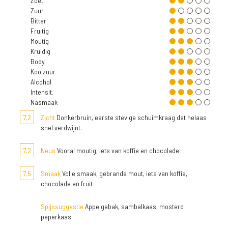
Zoet
Zuur
Bitter
Fruitig
Moutig
Kruidig
Body
Koolzuur
Alcohol
Intensit.
Nasmaak
7,2
Zicht
Donkerbruin, eerste stevige schuimkraag dat helaas
snel verdwijnt.
7,2
Neus
Vooral moutig, iets van koffie en chocolade
7,5
Smaak
Volle smaak, gebrande mout, iets van koffie,
chocolade en fruit
Spijssuggestie
Appelgebak, sambalkaas, mosterd
peperkaas