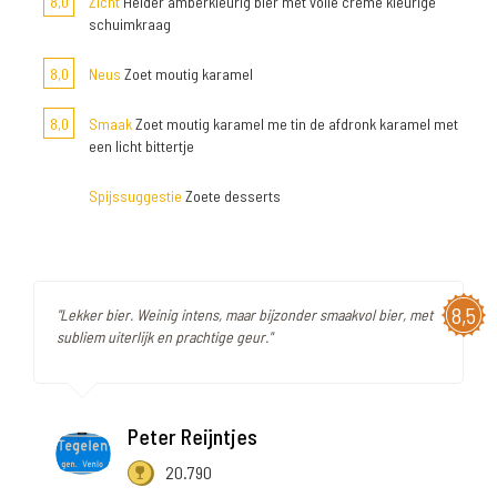
8,0
Zicht
Helder amberkleurig bier met volle crème kleurige
schuimkraag
8,0
Neus
Zoet moutig karamel
8,0
Smaak
Zoet moutig karamel me tin de afdronk karamel met
een licht bittertje
Spijssuggestie
Zoete desserts
8,5
"Lekker bier. Weinig intens, maar bijzonder smaakvol bier, met
subliem uiterlijk en prachtige geur."
Peter Reijntjes
20.790