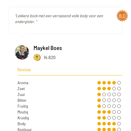
8,0
"Lekkere bock met een verrassend volle body voor een
ondergister. "
Maykel Boes
14.620
Review
Aroma
Zoet
Zuur
Bitter
Fruitig
Moutig
Kruidig
Body
Koolzuur