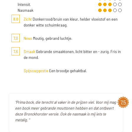
Intensit.
Nasmaak
8,0
Zicht
Donkerrood/bruin van kleur, helder vloeistof en een
donker witte schuimkraag.
7,0
Neus
Moutig, gebrand luchtje.
7,6
Smaak
Gebrande smaaktonen, licht bitter en - zurig. Fris in
de mond.
Spijssuggestie
Een broodje gehaktbal.
7,5
"Prima bock, die terecht al vaker in de prijzen viel. Voor mij mag
een bock meer gebrande mouttonen hebben en dat ontbeert
deze Bronckhorster versie. Ook de nasmaak is mij iets te
metalig. "