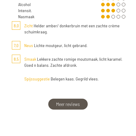
Alcohol
Intensit.
Nasmaak
8,0
Zicht
Helder amber/ donkerbruin met een zachte crème
schuimkraag.
7,0
Neus
Lichte moutgeur, licht gebrand.
8,5
Smaak
Lekkere zachte romige moutsmaak, licht karamel.
Goed n balans. Zachte afdronk.
Spijssuggestie
Belegen kaas. Gegrild vlees.
Meer reviews