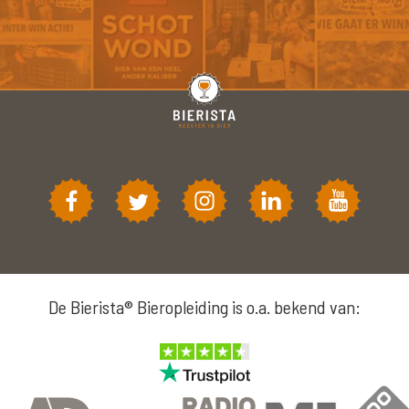
De Bierista® Bieropleiding is o.a. bekend van: