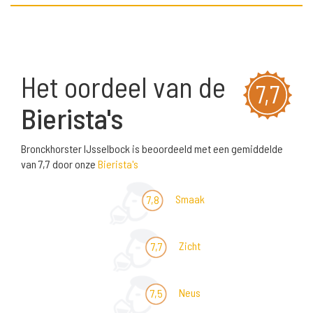
Het oordeel van de
7,7
Bierista's
Bronckhorster IJsselbock is beoordeeld met een gemiddelde
van 7,7 door onze
Bierista's
Smaak
7,8
Zicht
7,7
Neus
7,5