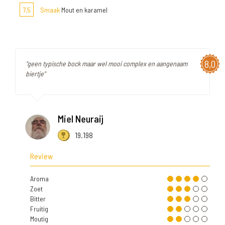
7,5
Smaak
Mout en karamel
8,0
"geen typische bock maar wel mooi complex en aangenaam
biertje"
Miel Neuraij
19.198
Review
Aroma
Zoet
Bitter
Fruitig
Moutig