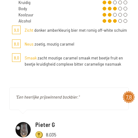
Kruidig
Body
Koolzuur
Alcohol
9,0
Zicht
donker amberkleurig bier met romig off-white schuim
8,0
Neus
zoetig, moutig caramel
8,0
Smaak
zacht moutige caramel smaak met beetje fruit en
beetje kruidigheid complexe bitter caramelige nasmaak
7,8
"Een heerlijke prijswinnend bockbier."
Pieter G
8.035