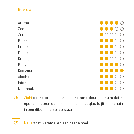
Review
Aroma
Zoet
Zuur
Bitter
Fruitig
Moutig
Kruidig
Body
Koolzuur
Alcohol
Intensit.
Nasmaak
7,5
Zicht
donkerbruin half troebel karamelkleurig schuim dat na
openen meteen de fles uit loopt. In het glas b;ijft het schuim
in een dikke laag solide staan.
7,5
Neus
zoet, karamel en een beetje hooi