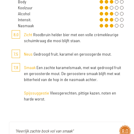
Body
Koolzuur
Alcohol
Intensit.
Nasmaak
8,0
Zicht
Roodbruin helder bier met een volle crèmekleurige
schuimkraag die mooi blijft staan.
7,5
Neus
Gedroogd fruit, karamel en geroosgerde mout.
7,8
Smaak
Een zachte karamelsmaak, met wat gedroogd fruit
en geroosterde mout. De geroostere smaak blijft met wat
bitterheid van de hop in de nasmaak achter.
Spijssuggestie
Vleesgerechten, pittige kazen, noten en
harde worst.
8,0
"Heerlijk zachte bock vol van smaak"