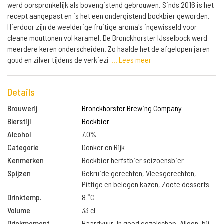
werd oorspronkelijk als bovengistend gebrouwen. Sinds 2016 is het
recept aangepast en is het een ondergistend bockbier geworden.
Hierdoor zijn de weelderige fruitige aroma's ingewisseld voor
cleane mouttonen vol karamel. De Bronckhorster IJsselbock werd
meerdere keren onderscheiden. Zo haalde het de afgelopen jaren
goud en zilver tijdens de verkiezi
... Lees meer
Details
Brouwerij
Bronckhorster Brewing Company
Bierstijl
Bockbier
Alcohol
7.0%
Categorie
Donker en Rijk
Kenmerken
Bockbier herfstbier seizoensbier
Spijzen
Gekruide gerechten, Vleesgerechten,
Pittige en belegen kazen, Zoete desserts
Drinktemp.
8 °C
Volume
33 cl
Drinkmoment
Haardvuur, In goed gezelschap, Alleen, bij