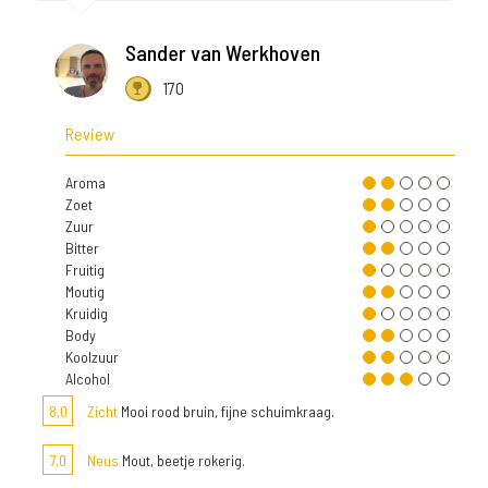
Sander van Werkhoven
170
Review
Aroma
Zoet
Zuur
Bitter
Fruitig
Moutig
Kruidig
Body
Koolzuur
Alcohol
8,0
Zicht
Mooi rood bruin, fijne schuimkraag.
7,0
Neus
Mout, beetje rokerig.