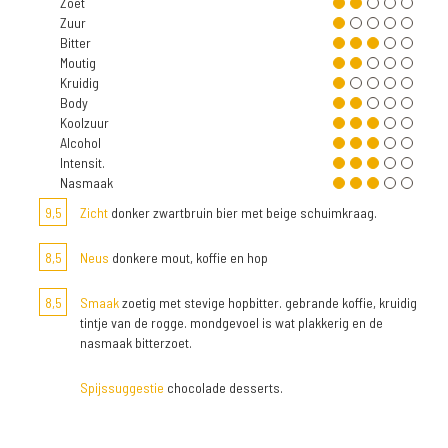
Zoet
Zuur
Bitter
Moutig
Kruidig
Body
Koolzuur
Alcohol
Intensit.
Nasmaak
9,5
Zicht
donker zwartbruin bier met beige schuimkraag.
8,5
Neus
donkere mout, koffie en hop
8,5
Smaak
zoetig met stevige hopbitter. gebrande koffie, kruidig
tintje van de rogge. mondgevoel is wat plakkerig en de
nasmaak bitterzoet.
Spijssuggestie
chocolade desserts.