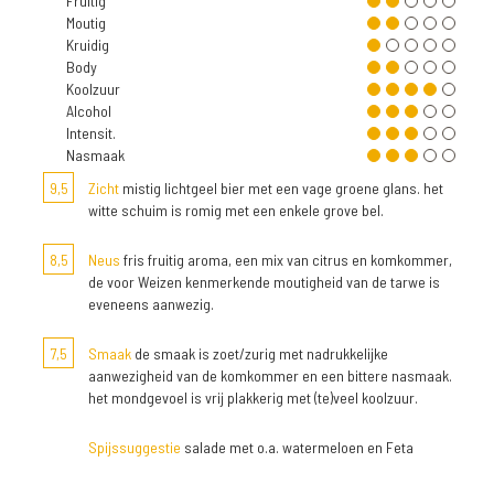
Fruitig
Moutig
Kruidig
Body
Koolzuur
Alcohol
Intensit.
Nasmaak
9,5
Zicht
mistig lichtgeel bier met een vage groene glans. het
witte schuim is romig met een enkele grove bel.
8,5
Neus
fris fruitig aroma, een mix van citrus en komkommer,
de voor Weizen kenmerkende moutigheid van de tarwe is
eveneens aanwezig.
7,5
Smaak
de smaak is zoet/zurig met nadrukkelijke
aanwezigheid van de komkommer en een bittere nasmaak.
het mondgevoel is vrij plakkerig met (te)veel koolzuur.
Spijssuggestie
salade met o.a. watermeloen en Feta