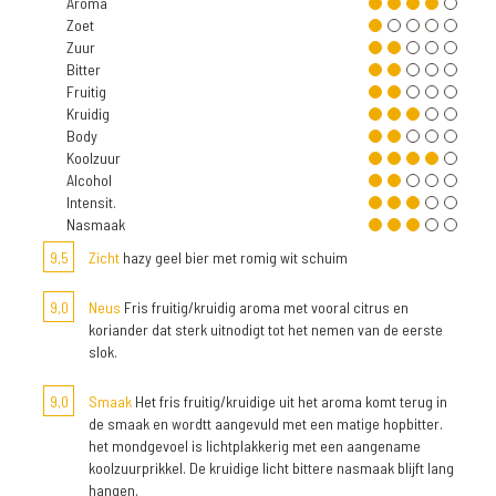
Aroma
Zoet
Zuur
Bitter
Fruitig
Kruidig
Body
Koolzuur
Alcohol
Intensit.
Nasmaak
9,5
Zicht
hazy geel bier met romig wit schuim
9,0
Neus
Fris fruitig/kruidig aroma met vooral citrus en
koriander dat sterk uitnodigt tot het nemen van de eerste
slok.
9,0
Smaak
Het fris fruitig/kruidige uit het aroma komt terug in
de smaak en wordtt aangevuld met een matige hopbitter.
het mondgevoel is lichtplakkerig met een aangename
koolzuurprikkel. De kruidige licht bittere nasmaak blijft lang
hangen.