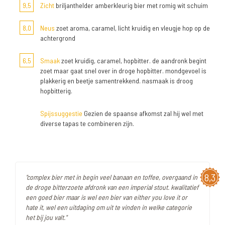
9,5
Zicht
briljanthelder amberkleurig bier met romig wit schuim
8,0
Neus
zoet aroma, caramel, licht kruidig en vleugje hop op de
achtergrond
6,5
Smaak
zoet kruidig, caramel, hopbitter. de aandronk begint
zoet maar gaat snel over in droge hopbitter. mondgevoel is
plakkerig en beetje samentrekkend. nasmaak is droog
hopbitterig.
Spijssuggestie
Gezien de spaanse afkomst zal hij wel met
diverse tapas te combineren zijn.
8,3
"complex bier met in begin veel banaan en toffee, overgaand in
de droge bitterzoete afdronk van een imperial stout. kwalitatief
een goed bier maar is wel een bier van either you love it or
hate it, wel een uitdaging om uit te vinden in welke categorie
het bij jou valt."