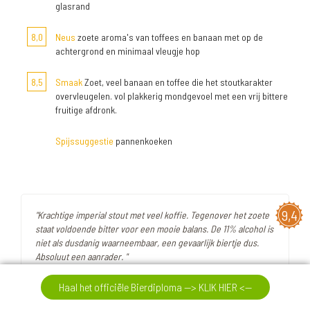
glasrand
8,0
Neus
zoete aroma's van toffees en banaan met op de
achtergrond en minimaal vleugje hop
8,5
Smaak
Zoet, veel banaan en toffee die het stoutkarakter
overvleugelen. vol plakkerig mondgevoel met een vrij bittere
fruitige afdronk.
Spijssuggestie
pannenkoeken
9,4
"Krachtige imperial stout met veel koffie. Tegenover het zoete
staat voldoende bitter voor een mooie balans. De 11% alcohol is
niet als dusdanig waarneembaar, een gevaarlijk biertje dus.
Absoluut een aanrader. "
Haal het officiële Bierdiploma --> KLIK HIER <--