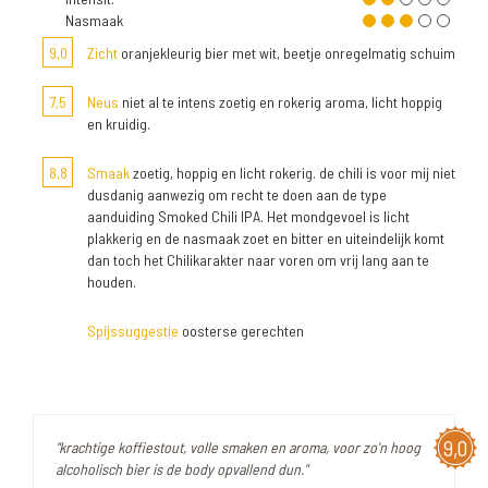
Nasmaak
9,0
Zicht
oranjekleurig bier met wit, beetje onregelmatig schuim
7,5
Neus
niet al te intens zoetig en rokerig aroma, licht hoppig
en kruidig.
8,8
Smaak
zoetig, hoppig en licht rokerig. de chili is voor mij niet
dusdanig aanwezig om recht te doen aan de type
aanduiding Smoked Chili IPA. Het mondgevoel is licht
plakkerig en de nasmaak zoet en bitter en uiteindelijk komt
dan toch het Chilikarakter naar voren om vrij lang aan te
houden.
Spijssuggestie
oosterse gerechten
9,0
"krachtige koffiestout, volle smaken en aroma, voor zo'n hoog
alcoholisch bier is de body opvallend dun."