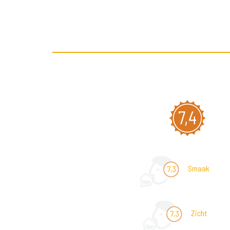
7,4
Smaak
7,3
Zicht
7,3