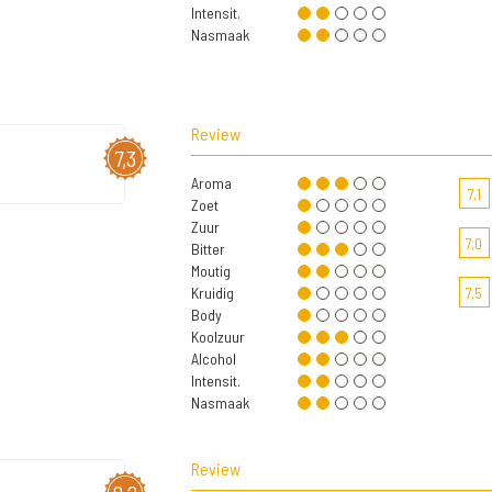
Intensit.
Nasmaak
Review
7,3
Aroma
7,1
Zoet
Zuur
7,0
Bitter
Moutig
Kruidig
7,5
Body
Koolzuur
Alcohol
Intensit.
Nasmaak
Review