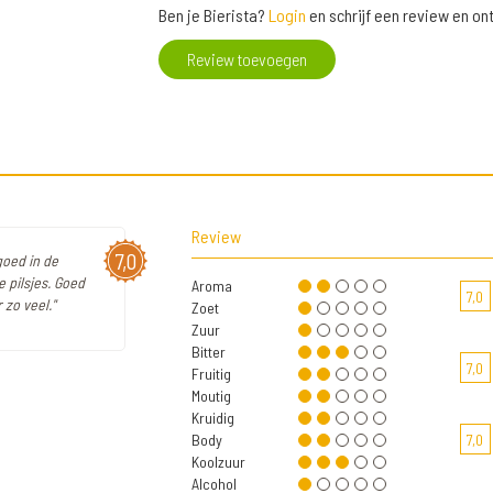
Ben je Bierista?
Login
en schrijf een review en o
Review toevoegen
Review
7,0
 goed in de
 pilsjes. Goed
Aroma
7,0
 zo veel."
Zoet
Zuur
Bitter
7,0
Fruitig
Moutig
Kruidig
Body
7,0
Koolzuur
Alcohol