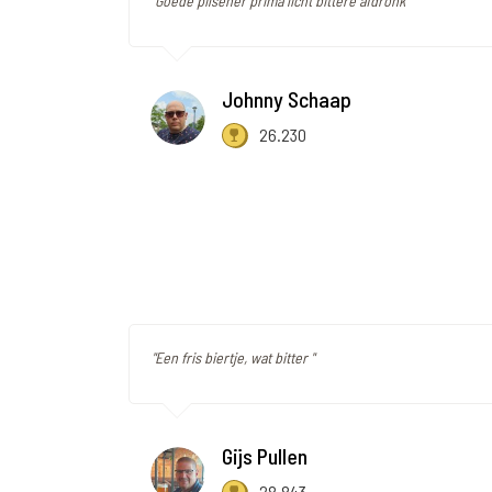
"Goede pilsener prima licht bittere afdronk"
Johnny Schaap
26.230
"Een fris biertje, wat bitter "
Gijs Pullen
28.843