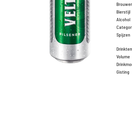
Brouweri
Bierstijl
Alcohol
Categor
Spijzen
Drinkte
Volume
Drinkm
Gisting