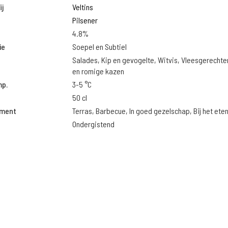
j
Veltins
Pilsener
4.8%
ie
Soepel en Subtiel
Salades, Kip en gevogelte, Witvis, Vleesgerechte
en romige kazen
mp.
3-5 °C
50 cl
oment
Terras, Barbecue, In goed gezelschap, Bij het ete
Ondergistend