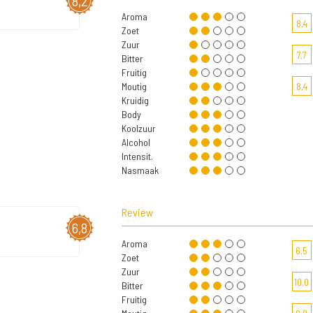
8,2
Aroma
8,4
Zoet
Zuur
7,7
Bitter
Fruitig
Moutig
8,4
Kruidig
Body
Koolzuur
Alcohol
Intensit.
Nasmaak
Review
6,8
Aroma
6,5
Zoet
Zuur
10,0
Bitter
Fruitig