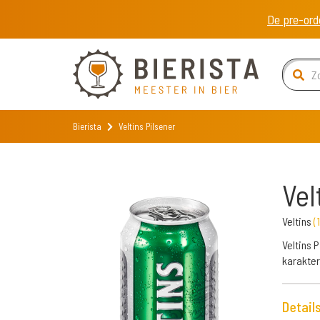
De pre-ord
Bierista
Veltins Pilsener
Vel
Veltins
(
1
Veltins 
karakter
Detail