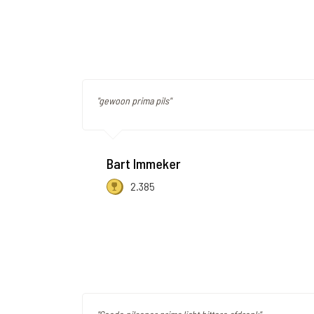
"gewoon prima pils"
Bart Immeker
2.385