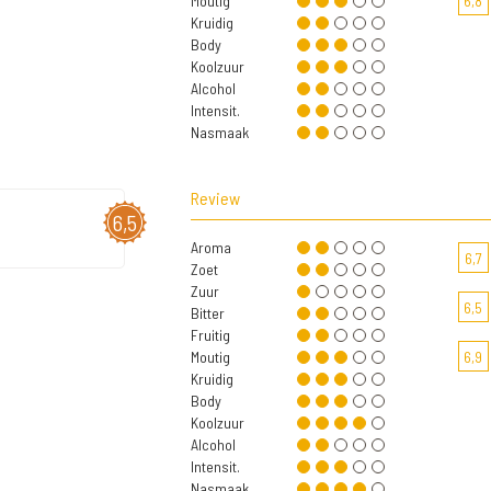
Moutig
6,8
Kruidig
Body
Koolzuur
Alcohol
Intensit.
Nasmaak
Review
6,5
Aroma
6,7
Zoet
Zuur
6,5
Bitter
Fruitig
Moutig
6,9
Kruidig
Body
Koolzuur
Alcohol
Intensit.
Nasmaak