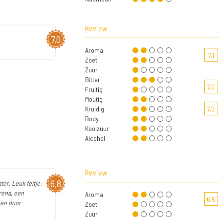
Review
7,0
Aroma
7,1
Zoet
Zuur
Bitter
7,0
Fruitig
Moutig
Kruidig
7,0
Body
Koolzuur
Alcohol
Review
6,8
er. Leuk feitje:
rena, een
Aroma
6,5
 en door
Zoet
Zuur