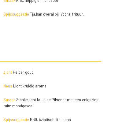
Smaak
Fris, hoppig en licht zoet
Spijssuggestie
Tja,kan overal bij. Vooral frituur.
Zicht
Helder goud
Neus
Licht kruidig aroma
Smaak
Slanke licht kruidige Pilsener met een enigszins
ruim mondgevoel
Spijssuggestie
BBQ. Aziatisch. Italiaans