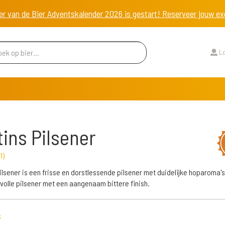
er van de Bier Adventskalender 2026 is gestart! Reserveer jouw 
Lo
tins Pilsener
1
)
Pilsener is een frisse en dorstlessende pilsener met duidelijke hoparoma's
volle pilsener met een aangenaam bittere finish.
s