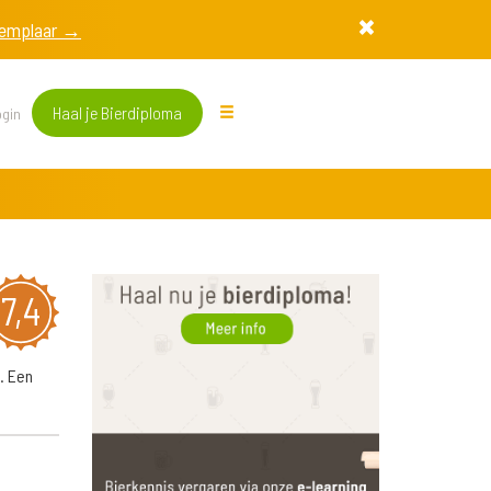
exemplaar →
Haal je Bierdiploma
gin
7,4
. Een