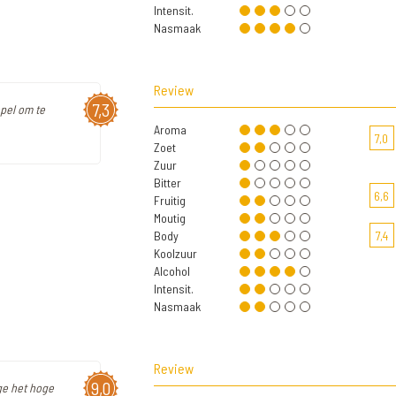
Intensit.
Nasmaak
Review
7,3
epel om te
Aroma
7,0
Zoet
Zuur
Bitter
6,6
Fruitig
Moutig
Body
7,4
Koolzuur
Alcohol
Intensit.
Nasmaak
Review
9,0
ege het hoge