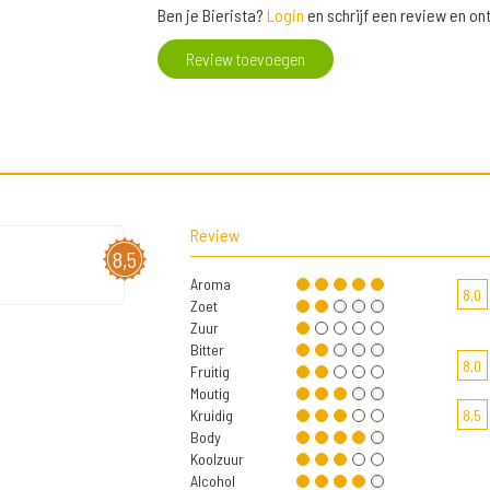
Ben je Bierista?
Login
en schrijf een review en o
Review toevoegen
Review
8,5
Aroma
8,0
Zoet
Zuur
Bitter
8,0
Fruitig
Moutig
Kruidig
8,5
Body
Koolzuur
Alcohol