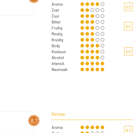
Aroma
9,0
Zoet
Zuur
Bitter
8,5
Fruitig
Moutig
Kruidig
Body
Koolzuur
9,0
Alcohol
Intensit.
Nasmaak
Review
8,7
Aroma
8,7