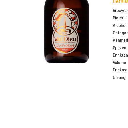
Detail
Brouweri
Bierstijl
Alcohol
Categor
Kenmer
Spijzen
Drinkte
Volume
Drinkm
Gisting