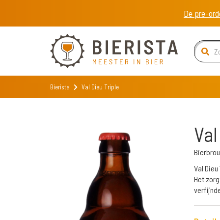
De pre-ord
Bierista
Val Dieu Triple
Val
Bierbrou
Val Dieu
Het zorg
verfijnd