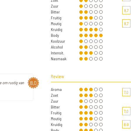
Zoet
Zuur
8,7
Bitter
Fruitig
Moutig
8,7
Kruidig
Body
Koolzuur
Alcohol
Intensit.
Nasmaak
Review
8,0
je om rustig van
Aroma
7,0
Zoet
Zuur
Bitter
7,0
Fruitig
Moutig
Kruidig
8,0
Body