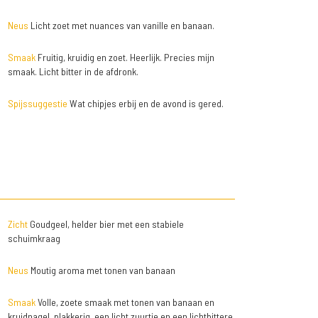
Neus
Licht zoet met nuances van vanille en banaan.
Smaak
Fruitig, kruidig en zoet. Heerlijk. Precies mijn
smaak. Licht bitter in de afdronk.
Spijssuggestie
Wat chipjes erbij en de avond is gered.
Zicht
Goudgeel, helder bier met een stabiele
schuimkraag
Neus
Moutig aroma met tonen van banaan
Smaak
Volle, zoete smaak met tonen van banaan en
kruidnagel, plakkerig, een licht zuurtje en een lichtbittere