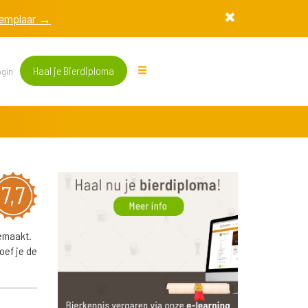
exemplaar →
Haal je Bierdiploma
gin
7,7
gemaakt.
oef je de