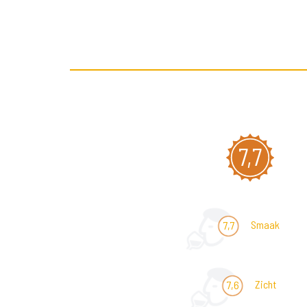
7,7
Smaak
7,7
Zicht
7,6