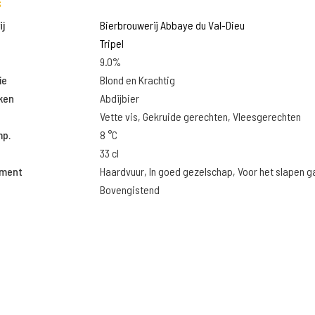
s
j
Bierbrouwerij Abbaye du Val-Dieu
Tripel
9.0%
ie
Blond en Krachtig
ken
Abdijbier
Vette vis, Gekruide gerechten, Vleesgerechten
mp.
8 °C
33 cl
oment
Haardvuur, In goed gezelschap, Voor het slapen g
Bovengistend