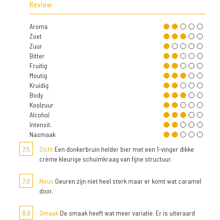
Review
Aroma
Zoet
Zuur
Bitter
Fruitig
Moutig
Kruidig
Body
Koolzuur
Alcohol
Intensit.
Nasmaak
7,5
Zicht
Een donkerbruin helder bier met een 1-vinger dikke
crème kleurige schuimkraag van fijne structuur.
7,0
Neus
Geuren zijn niet heel sterk maar er komt wat caramel
door.
8,0
Smaak
De smaak heeft wat meer variatie. Er is uiteraard