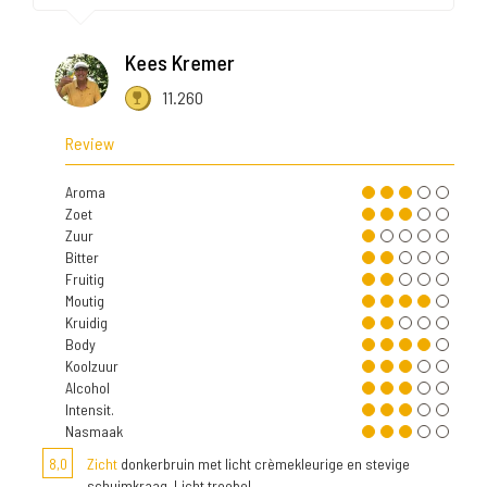
Kees Kremer
11.260
Review
Aroma
Zoet
Zuur
Bitter
Fruitig
Moutig
Kruidig
Body
Koolzuur
Alcohol
Intensit.
Nasmaak
8,0
Zicht
donkerbruin met licht crèmekleurige en stevige
schuimkraag. Licht troebel