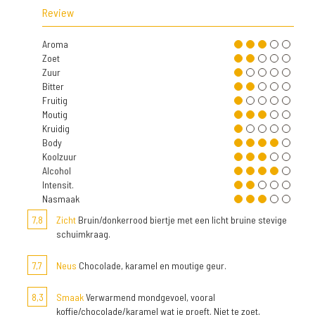
Review
Aroma
Zoet
Zuur
Bitter
Fruitig
Moutig
Kruidig
Body
Koolzuur
Alcohol
Intensit.
Nasmaak
7,8
Zicht
Bruin/donkerrood biertje met een licht bruine stevige
schuimkraag.
7,7
Neus
Chocolade, karamel en moutige geur.
8,3
Smaak
Verwarmend mondgevoel, vooral
koffie/chocolade/karamel wat je proeft. Niet te zoet,