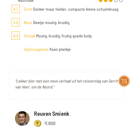
Nasmaak
6,7
Zicht
Donker maar helder, compacte kleine schuimkraag
5,0
Neus
Beetje moutig, kruidig
6,9
Smaak
Moutig, kruidig, fruitig goede body.
Spijssuggestie
Kaas plankje
7,5
"Lekker bier met een mooi verhaal uit het reisverslag van Gerrit
van Veer: om de Noord."
Reuven Smienk
11.600