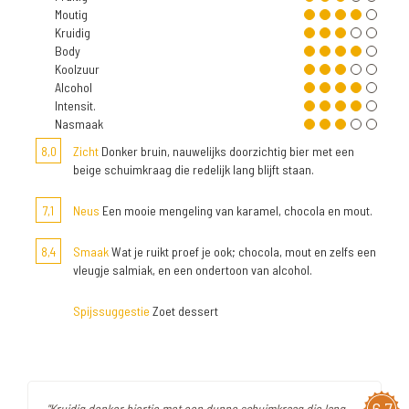
Moutig
Kruidig
Body
Koolzuur
Alcohol
Intensit.
Nasmaak
8,0
Zicht
Donker bruin, nauwelijks doorzichtig bier met een
beige schuimkraag die redelijk lang blijft staan.
7,1
Neus
Een mooie mengeling van karamel, chocola en mout.
8,4
Smaak
Wat je ruikt proef je ook; chocola, mout en zelfs een
vleugje salmiak, en een ondertoon van alcohol.
Spijssuggestie
Zoet dessert
"Kruidig donker biertje met een dunne schuimkraag die lang