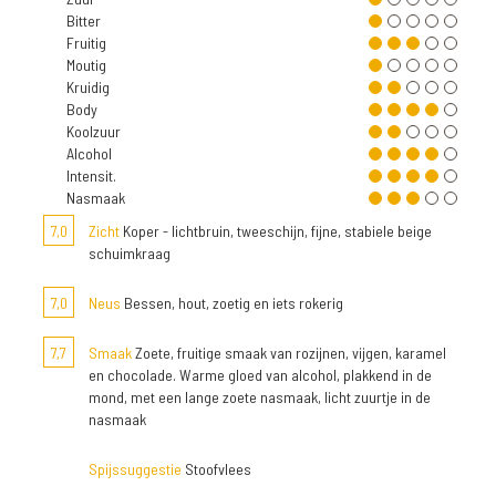
Bitter
Fruitig
Moutig
Kruidig
Body
Koolzuur
Alcohol
Intensit.
Nasmaak
7,0
Zicht
Koper - lichtbruin, tweeschijn, fijne, stabiele beige
schuimkraag
7,0
Neus
Bessen, hout, zoetig en iets rokerig
7,7
Smaak
Zoete, fruitige smaak van rozijnen, vijgen, karamel
en chocolade. Warme gloed van alcohol, plakkend in de
mond, met een lange zoete nasmaak, licht zuurtje in de
nasmaak
Spijssuggestie
Stoofvlees