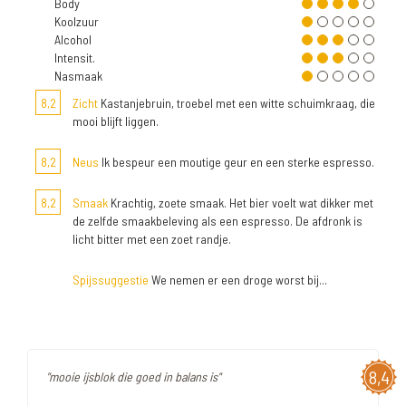
Body
Koolzuur
Alcohol
Intensit.
Nasmaak
8,2
Zicht
Kastanjebruin, troebel met een witte schuimkraag, die
mooi blijft liggen.
8,2
Neus
Ik bespeur een moutige geur en een sterke espresso.
8,2
Smaak
Krachtig, zoete smaak. Het bier voelt wat dikker met
de zelfde smaakbeleving als een espresso. De afdronk is
licht bitter met een zoet randje.
Spijssuggestie
We nemen er een droge worst bij...
8,4
"mooie ijsblok die goed in balans is"