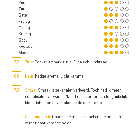
Zoet
Zuur
Bitter
Fruitig
Moutig
Kruidig
Body
Koolzuur
Alcohol
7,3
Zicht
Donker amberkleurig. Fijne schuumkraag.
6,6
Neus
Matige aroma. Licht karamel
7,3
Smaak
Smaak is zeker niet verkeerd. Toch had ik meer
complexiteit verwacht. Maar het is eerder een toegankelijk
bier. Lichte tonen van chocolade en karamel.
Spijssuggestie
Chocolade met karamel om de smaken
verder naar voren te halen.