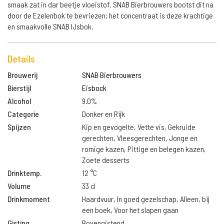
smaak zat in dar beetje vloeistof. SNAB Bierbrouwers bootst dit na
door de Ezelenbok te bevriezen; het concentraat is deze krachtige
en smaakvolle SNAB IJsbok.
Details
Brouwerij
SNAB Bierbrouwers
Bierstijl
Eisbock
Alcohol
9.0%
Categorie
Donker en Rijk
Spijzen
Kip en gevogelte, Vette vis, Gekruide
gerechten, Vleesgerechten, Jonge en
romige kazen, Pittige en belegen kazen,
Zoete desserts
Drinktemp.
12 °C
Volume
33 cl
Drinkmoment
Haardvuur, In goed gezelschap, Alleen, bij
een boek, Voor het slapen gaan
Gisting
Bovengistend