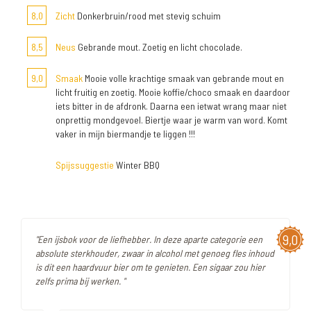
8,0
Zicht
Donkerbruin/rood met stevig schuim
8,5
Neus
Gebrande mout. Zoetig en licht chocolade.
9,0
Smaak
Mooie volle krachtige smaak van gebrande mout en
licht fruitig en zoetig. Mooie koffie/choco smaak en daardoor
iets bitter in de afdronk. Daarna een ietwat wrang maar niet
onprettig mondgevoel. Biertje waar je warm van word. Komt
vaker in mijn biermandje te liggen !!!
Spijssuggestie
Winter BBQ
9,0
"Een ijsbok voor de liefhebber. In deze aparte categorie een
absolute sterkhouder, zwaar in alcohol met genoeg fles inhoud
is dit een haardvuur bier om te genieten. Een sigaar zou hier
zelfs prima bij werken. "