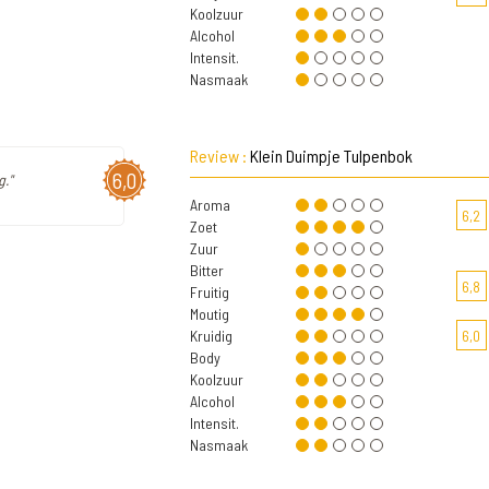
Koolzuur
Alcohol
Intensit.
Nasmaak
Review :
Klein Duimpje Tulpenbok
6,0
."
Aroma
6,2
Zoet
Zuur
Bitter
6,8
Fruitig
Moutig
Kruidig
6,0
Body
Koolzuur
Alcohol
Intensit.
Nasmaak