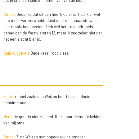
dat je snel een slok wil nemen van van dit bier.
Smaak
Ondanks dat dit een heerlijk bier is, had ik er wel
iets meer van verwacht. Juist door de schaarste van dit
bier maakt het speciaal. Heb wel betere quadrupels
gehad dan de Westvleteren 12, maar ik zeg zeker niet dat
het een slecht bier is.
Spijssuggestie
Oude kaas, rood vlees
Zicht
Troebel zoals een Weizen hoort te zijn. Mooie
schuimkraag
Neus
De geur is niet zo goed. Ruikt naar de muffe kelder
van mij oma.
Smaak
Zure Weizen met oppervlakkige smaken...