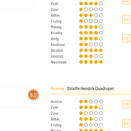
6,5
Zoet
Zuur
Bitter
8,0
Fruitig
Moutig
Kruidig
Body
7,5
Koolzuur
Alcohol
Intensit.
Nasmaak
Review :
Straffe Hendrik Quadrupel
8,0
Aroma
7,0
Zoet
Zuur
Bitter
6,5
Fruitig
Moutig