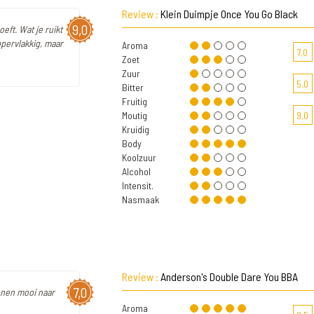
Review :
Klein Duimpje Once You Go Black
9,0
oeft. Wat je ruikt
ppervlakkig, maar
Aroma
7,0
Zoet
Zuur
5,0
Bitter
Fruitig
Moutig
9,0
Kruidig
Body
Koolzuur
Alcohol
Intensit.
Nasmaak
Review :
Anderson's Double Dare You BBA
7,0
onen mooi naar
Aroma