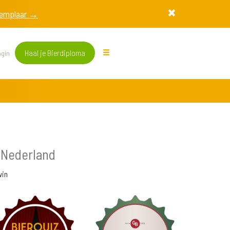
exemplaar →
Haal je Bierdiploma
gin
 Nederland
win