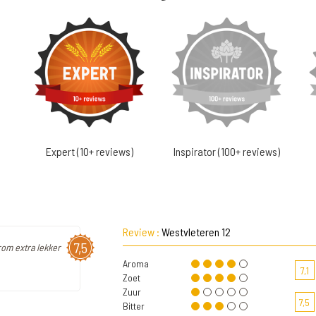
Expert (10+ reviews)
Inspirator (100+ reviews)
Review :
Westvleteren 12
7,5
rom extra lekker
Aroma
7,1
Zoet
Zuur
7,5
Bitter