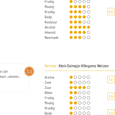
Fruitig
Moutig
Kruidig
6,5
Body
Koolzuur
Alcohol
Intensit.
Nasmaak
Review :
Klein Duimpje Hillegoms Weizen
3,0
e zijn.
kant. Jammer...
Aroma
7,0
Zoet
Zuur
Bitter
3,0
Fruitig
Moutig
Kruidig
Body
2,0