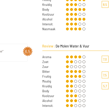
Kruidig
8,5
Body
Koolzuur
Alcohol
Intensit.
Nasmaak
Review :
De Molen Water & Vuur
6,5
n"
Aroma
7,0
Zoet
Zuur
Bitter
7,5
Fruitig
Moutig
Kruidig
5,7
Body
Koolzuur
Alcohol
Intensit.