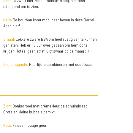
Zicht
Gitzwart bier zonder schuimkraag, niet heel
uitdagend om te zien.
Neus
De bourbon komt mooi naar boven in deze Barrel
Aged bier!
Smaak
Lekkere zware BBA om heel rustig van te kunnen
genieten. Heb er 1,5 uur over gedaan om hem op te
krijgen. Totaal geen straf. Ligt zwaar op de maag ;-)
Spijssuggestie
Heerlijk te combineren met oude kaas.
Zicht
Donkerrood met crèmekleurige schuimkraag.
Grote en kleine bubbels gemixt
Neus
Frisse moutige geur