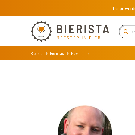
De pre-ord
Bierista
Bieristas
Edwin Jansen