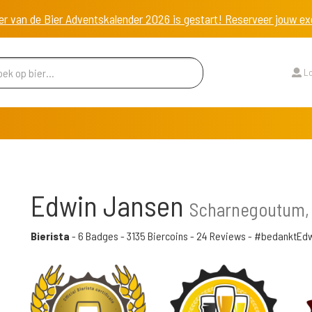
er van de Bier Adventskalender 2026 is gestart! Reserveer jouw 
Lo
Edwin Jansen
Scharnegoutum,
Bierista
-
6 Badges
-
3135 Biercoins
-
24 Reviews
- #bedanktEd