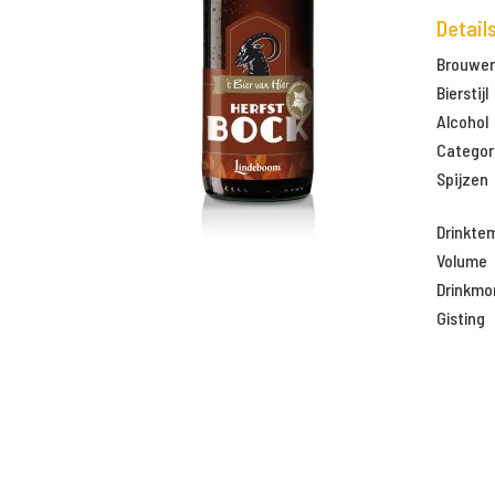
Detail
Brouweri
Bierstijl
Alcohol
Categor
Spijzen
Drinkte
Volume
Drinkm
Gisting