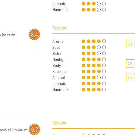
Intensit.
Nasmaak
Review
8,4
rtje in de
Aroma
8,2
Zoet
Bitter
Moutig
7,5
Body
Koolzuur
Alcohol
8,6
Intensit.
Nasmaak
Review
6,7
aak. Prima als er