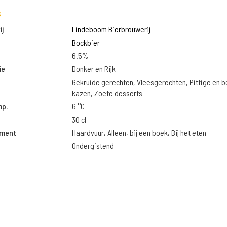
s
j
Lindeboom Bierbrouwerij
Bockbier
6.5%
ie
Donker en Rijk
Gekruide gerechten, Vleesgerechten, Pittige en 
kazen, Zoete desserts
mp.
6 °C
30 cl
oment
Haardvuur, Alleen, bij een boek, Bij het eten
Ondergistend