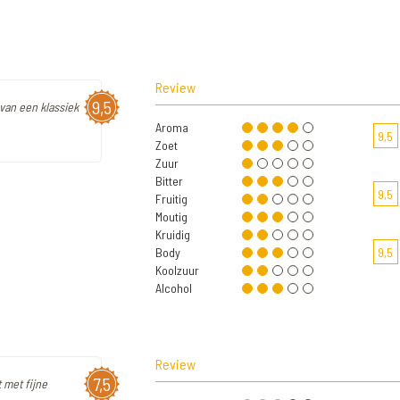
Review
9,5
van een klassiek
Aroma
9,5
Zoet
Zuur
Bitter
9,5
Fruitig
Moutig
Kruidig
Body
9,5
Koolzuur
Alcohol
Review
7,5
 met fijne