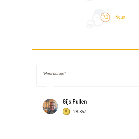
Neus
7,3
"Mooi bockje"
Gijs Pullen
28.843