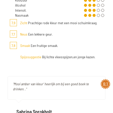
Koolzuur
Alcohol
Intensit.
Nasmaak
7,9
Zicht
Prachtige rode kleur met een mooi schuimkraag.
7,7
Neus
Een lekkere geur.
7,8
Smaak
Een fruitige smaak.
Spijssuggestie
Bij lichte vleesspijzen,en jonge kazen.
8,1
"Mooi amber van kleur' heerlijk om bij een goed boek te
drinken. ."
Sabrina Sprokholt