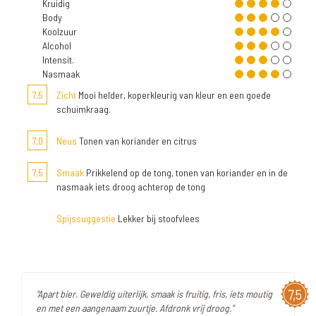
Kruidig
Body
Koolzuur
Alcohol
Intensit.
Nasmaak
7,5
Zicht
Mooi helder, koperkleurig van kleur en een goede
schuimkraag.
7,0
Neus
Tonen van koriander en citrus
7,5
Smaak
Prikkelend op de tong, tonen van koriander en in de
nasmaak iets droog achterop de tong
Spijssuggestie
Lekker bij stoofvlees
7,5
"Apart bier. Geweldig uiterlijk, smaak is fruitig, fris, iets moutig
en met een aangenaam zuurtje. Afdronk vrij droog."