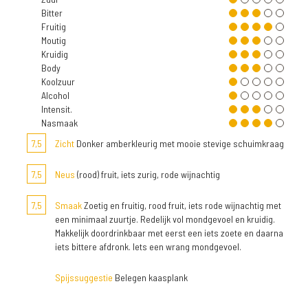
Bitter
Fruitig
Moutig
Kruidig
Body
Koolzuur
Alcohol
Intensit.
Nasmaak
7,5
Zicht
Donker amberkleurig met mooie stevige schuimkraag
7,5
Neus
(rood) fruit, iets zurig, rode wijnachtig
7,5
Smaak
Zoetig en fruitig, rood fruit, iets rode wijnachtig met
een minimaal zuurtje. Redelijk vol mondgevoel en kruidig.
Makkelijk doordrinkbaar met eerst een iets zoete en daarna
iets bittere afdronk. Iets een wrang mondgevoel.
Spijssuggestie
Belegen kaasplank