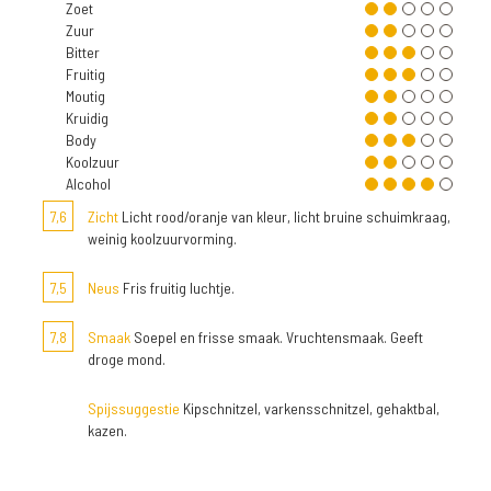
Zoet
Zuur
Bitter
Fruitig
Moutig
Kruidig
Body
Koolzuur
Alcohol
7,6
Zicht
Licht rood/oranje van kleur, licht bruine schuimkraag,
weinig koolzuurvorming.
7,5
Neus
Fris fruitig luchtje.
7,8
Smaak
Soepel en frisse smaak. Vruchtensmaak. Geeft
droge mond.
Spijssuggestie
Kipschnitzel, varkensschnitzel, gehaktbal,
kazen.