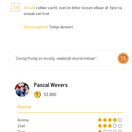
7,9
Smaak
Lekker zacht, zoet en bitter lossen elkaar af, fijne na
smaak van fruit
Spijssuggestie
Toetje dessert
7,5
"Zoetig/fruitig en kruidig, makkelijk doordrinkbaar"
Pascal Wevers
53.890
Review
Aroma
Zoet
Zuur