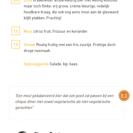
maar toch flinke, vrij grove, crème kleurige, redelijk
houdbare kraag, die ook nog eens mooi aan de glaswand
blijft plakken. Prachtig!
7,5
Neus
citrus fruit, friszuur en koriander
7,5
Smaak
Moutig fruitig met een fris zuurtje. Prettige doch
droge nasmaak.
Spijssuggestie
Salade, kip, kaas.
8,0
"Een mooi gebalanceerd bier dat ook goed zal passen bij een
chique diner met zowel vegetarische als niet-vegetarische
gerechten"