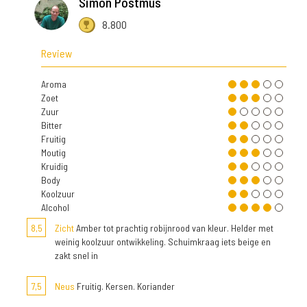
Simon Postmus
8.800
Review
Aroma
Zoet
Zuur
Bitter
Fruitig
Moutig
Kruidig
Body
Koolzuur
Alcohol
8,5
Zicht
Amber tot prachtig robijnrood van kleur. Helder met
weinig koolzuur ontwikkeling. Schuimkraag iets beige en
zakt snel in
7,5
Neus
Fruitig. Kersen. Koriander