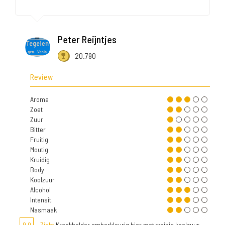
Peter Reijntjes
20.790
Review
Aroma
Zoet
Zuur
Bitter
Fruitig
Moutig
Kruidig
Body
Koolzuur
Alcohol
Intensit.
Nasmaak
9,0
Zicht
Kraakhelder amberkleurig bier met weinig koolzuur