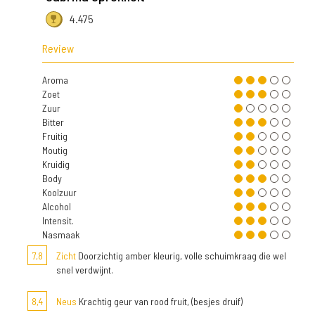
4.475
Review
Aroma
Zoet
Zuur
Bitter
Fruitig
Moutig
Kruidig
Body
Koolzuur
Alcohol
Intensit.
Nasmaak
7,8
Zicht
Doorzichtig amber kleurig, volle schuimkraag die wel
snel verdwijnt.
8,4
Neus
Krachtig geur van rood fruit, (besjes druif)