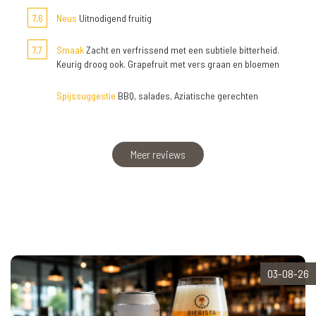
7,6
Neus
Uitnodigend fruitig
7,7
Smaak
Zacht en verfrissend met een subtiele bitterheid.
Keurig droog ook. Grapefruit met vers graan en bloemen
Spijssuggestie
BBQ, salades, Aziatische gerechten
Meer reviews
03-08-26