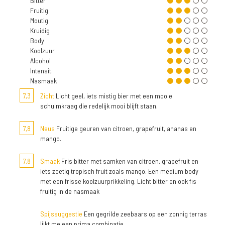
Bitter
Fruitig
Moutig
Kruidig
Body
Koolzuur
Alcohol
Intensit.
Nasmaak
7,3
Zicht
Licht geel, iets mistig bier met een mooie
schuimkraag die redelijk mooi blijft staan.
7,8
Neus
Fruitige geuren van citroen, grapefruit, ananas en
mango.
7,8
Smaak
Fris bitter met samken van citroen, grapefruit en
iets zoetig tropisch fruit zoals mango. Een medium body
met een frisse koolzuurprikkeling. Licht bitter en ook fis
fruitig in de nasmaak
Spijssuggestie
Een gegrilde zeebaars op een zonnig terras
lijkt me een prima combinatie.