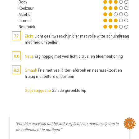
Body
Koolzuur
Alcohol
Intensit.
Nasmaak
7,7
Zicht
Licht geel tweeschijn bier met volle witte schuimkraag
met medium bellen
8,0
Neus
Erg hoppig met veel licht citrus, en bloemenhoning
8,2
Smaak
Fris met veel bitter, afdronk en nasmaak zoet en
fruitig met bittere ondertoon
Spijssuggestie
Salade gerookte kip
7,7
"Een bier waarvan het bij wet verplicht zou moeten zijn om in
de buitenlucht te nuttigen "