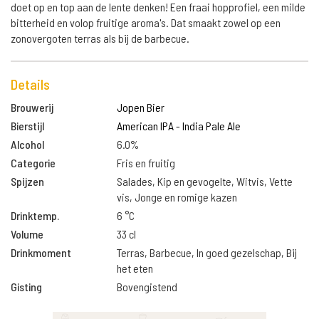
doet op en top aan de lente denken! Een fraai hopprofiel, een milde
bitterheid en volop fruitige aroma's. Dat smaakt zowel op een
zonovergoten terras als bij de barbecue.
Details
Brouwerij
Jopen Bier
Bierstijl
American IPA - India Pale Ale
Alcohol
6.0%
Categorie
Fris en fruitig
Spijzen
Salades, Kip en gevogelte, Witvis, Vette
vis, Jonge en romige kazen
Drinktemp.
6 °C
Volume
33 cl
Drinkmoment
Terras, Barbecue, In goed gezelschap, Bij
het eten
Gisting
Bovengistend