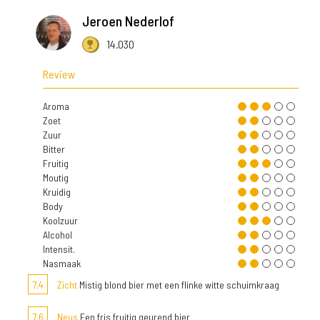
Jeroen Nederlof
14.030
Review
Aroma
Zoet
Zuur
Bitter
Fruitig
Moutig
Kruidig
Body
Koolzuur
Alcohol
Intensit.
Nasmaak
7,4
Zicht
Mistig blond bier met een flinke witte schuimkraag
7,6
Neus
Een fris fruitig geurend bier