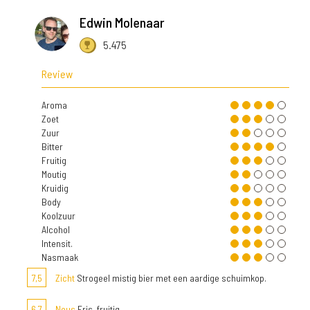
Edwin Molenaar
5.475
Review
Aroma
Zoet
Zuur
Bitter
Fruitig
Moutig
Kruidig
Body
Koolzuur
Alcohol
Intensit.
Nasmaak
7,5
Zicht
Strogeel mistig bier met een aardige schuimkop.
6,7
Neus
Fris, fruitig