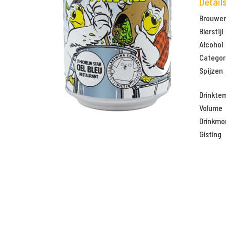
Detail
Brouweri
Bierstijl
Alcohol
Categor
Spijzen
Drinkte
Volume
Drinkm
Gisting