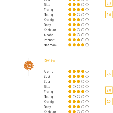
6,3
Bitter
Fruitig
Moutig
9,0
Kruidig
Body
Koolzuur
Alcohol
Intensit.
Nasmaak
Review
7,2
Aroma
7,5
Zoet
Zuur
Bitter
9,0
Fruitig
Moutig
Kruidig
7,2
Body
Koolzuur