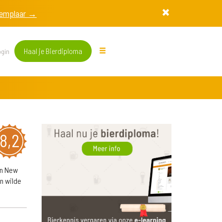
exemplaar →
Haal je Bierdiploma
gin
8,2
een New
n wilde