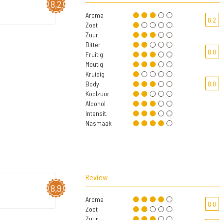
8,2
Aroma
8,2
Zoet
Zuur
Bitter
8,0
Fruitig
Moutig
Kruidig
Body
8,0
Koolzuur
Alcohol
Intensit.
Nasmaak
Review
8,9
Aroma
8,0
Zoet
Zuur