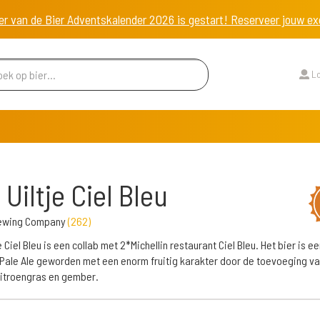
er van de Bier Adventskalender 2026 is gestart! Reserveer jouw 
Lo
 Uiltje Ciel Bleu
Brewing Company
(
262
)
e Ciel Bleu is een collab met 2*Michellin restaurant Ciel Bleu. Het bier is 
Pale Ale geworden met een enorm fruitig karakter door de toevoeging va
citroengras en gember.