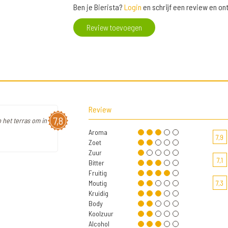
Ben je Bierista?
Login
en schrijf een review en o
Review toevoegen
Review
7,8
 het terras om in
Aroma
7,9
Zoet
Zuur
7,1
Bitter
Fruitig
Moutig
7,3
Kruidig
Body
Koolzuur
Alcohol