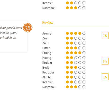
Intensit.
Nasmaak
Review
7,5
al de perzik komt
 van de geur.
Aroma
7,5
erheid in de
Zoet
Zuur
Bitter
Fruitig
Moutig
8,5
Kruidig
Body
Koolzuur
Alcohol
7,5
Intensit.
Nasmaak