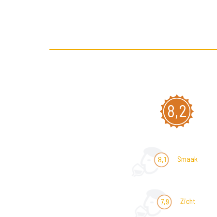
8,2
Smaak
8,1
Zicht
7,9