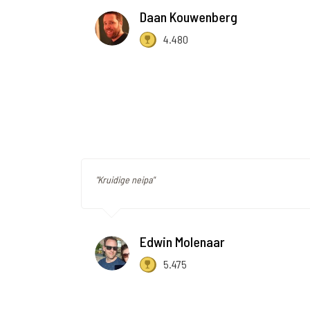
Daan Kouwenberg
4.480
"Kruidige neipa"
Edwin Molenaar
5.475