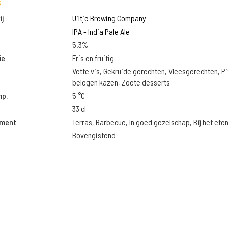
s
j
Uiltje Brewing Company
IPA - India Pale Ale
5.3%
ie
Fris en fruitig
Vette vis, Gekruide gerechten, Vleesgerechten, Pi
belegen kazen, Zoete desserts
mp.
5 °C
33 cl
oment
Terras, Barbecue, In goed gezelschap, Bij het ete
Bovengistend