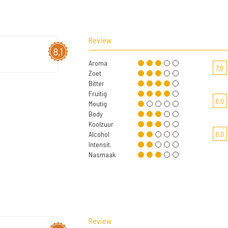
Review
8,1
Aroma
7,0
Zoet
Bitter
Fruitig
8,0
Moutig
Body
Koolzuur
Alcohol
8,0
Intensit.
Nasmaak
Review