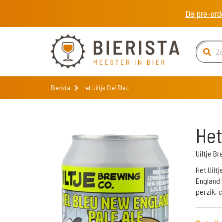
De pre-ord
Bierista
Het Uiltje Ciel Bleu
Het
Uiltje 
Het Uiltj
England 
perzik, 