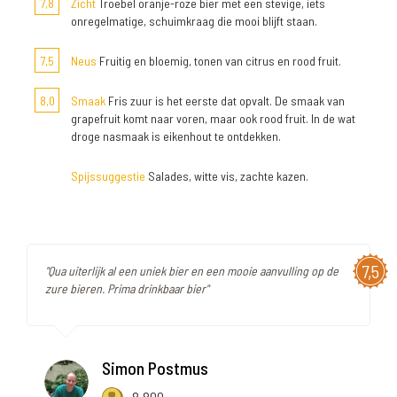
7,8
Zicht
Troebel oranje-roze bier met een stevige, iets
onregelmatige, schuimkraag die mooi blijft staan.
7,5
Neus
Fruitig en bloemig, tonen van citrus en rood fruit.
8,0
Smaak
Fris zuur is het eerste dat opvalt. De smaak van
grapefruit komt naar voren, maar ook rood fruit. In de wat
droge nasmaak is eikenhout te ontdekken.
Spijssuggestie
Salades, witte vis, zachte kazen.
7,5
"Qua uiterlijk al een uniek bier en een mooie aanvulling op de
zure bieren. Prima drinkbaar bier"
Simon Postmus
8.800