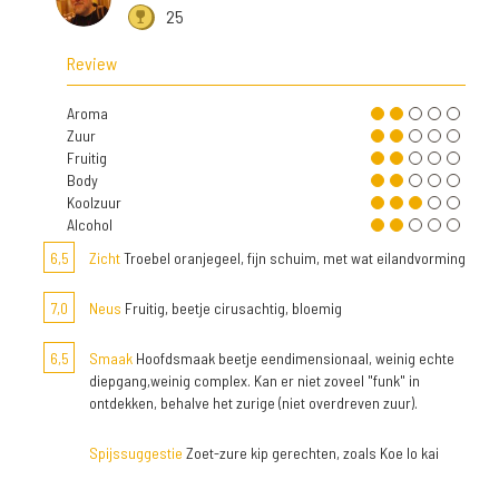
25
Review
Aroma
Zuur
Fruitig
Body
Koolzuur
Alcohol
6,5
Zicht
Troebel oranjegeel, fijn schuim, met wat eilandvorming
7,0
Neus
Fruitig, beetje cirusachtig, bloemig
6,5
Smaak
Hoofdsmaak beetje eendimensionaal, weinig echte
diepgang,weinig complex. Kan er niet zoveel "funk" in
ontdekken, behalve het zurige (niet overdreven zuur).
Spijssuggestie
Zoet-zure kip gerechten, zoals Koe lo kai