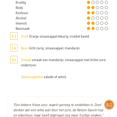
Kruidig
Body
Koolzuur
Alcohol
Intensit.
Nasmaak
8,3
Zicht
Oranje sinaasappel kleurig, troebel beeld
6,6
Neus
licht zurig, sinaasappel, mandarijn
6,4
Smaak
smaak van mandarijn, sinaasappel met lichte zure
ondertoon.
Spijssuggestie
salade of witvis
8,0
"Een lekkere frisse sour, waarin genoeg te ontdekken is. Doet
denken aan een witte wijn door het zure, de Nelson Sauvin hop
en eikenhout, maar heeft daarnaast nog meer fruitige smaken."