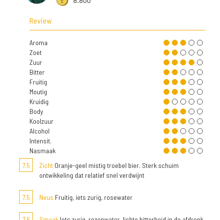
Review
Aroma
Zoet
Zuur
Bitter
Fruitig
Moutig
Kruidig
Body
Koolzuur
Alcohol
Intensit.
Nasmaak
7,5
Zicht
Oranje-geel mistig troebel bier. Sterk schuim
ontwikkeling dat relatief snel verdwijnt
7,5
Neus
Fruitig, iets zurig, rosewater
7,6
Smaak
Iets zurig, rozenwater, lichte bitterheid in de afdronk