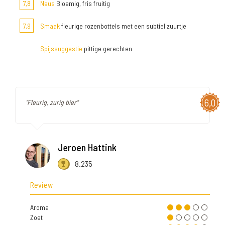
7,8
Neus
Bloemig, fris fruitig
7,9
Smaak
fleurige rozenbottels met een subtiel zuurtje
Spijssuggestie
pittige gerechten
6,0
"Fleurig, zurig bier"
Jeroen Hattink
8.235
Review
Aroma
Zoet