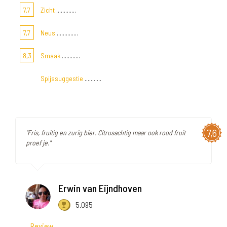
7,7
Zicht
.............
7,7
Neus
..............
8,3
Smaak
............
Spijssuggestie
...........
7,6
"Fris, fruitig en zurig bier. Citrusachtig maar ook rood fruit
proef je."
Erwin van Eijndhoven
5.095
Review