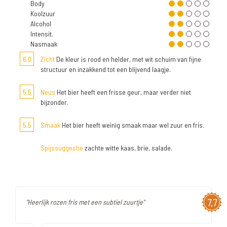
Body
Koolzuur
Alcohol
Intensit.
Nasmaak
6,0
Zicht
De kleur is rood en helder, met wit schuim van fijne
structuur en inzakkend tot een blijvend laagje.
5,5
Neus
Het bier heeft een frisse geur, maar verder niet
bijzonder.
5,5
Smaak
Het bier heeft weinig smaak maar wel zuur en fris.
Spijssuggestie
zachte witte kaas, brie, salade.
7,7
"Heerlijk rozen fris met een subtiel zuurtje"