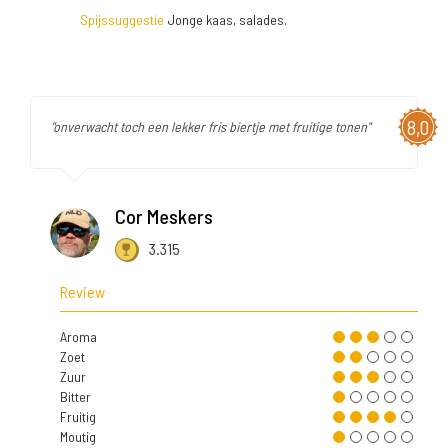
Spijssuggestie
Jonge kaas, salades.
8,0
"onverwacht toch een lekker fris biertje met fruitige tonen"
Cor Meskers
3.315
Review
Aroma
Zoet
Zuur
Bitter
Fruitig
Moutig