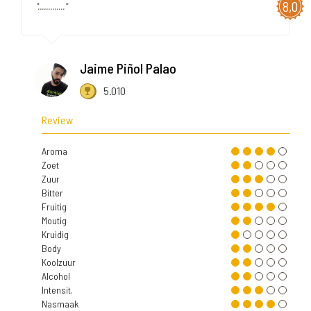
8,0
"............."
Jaime Piñol Palao
5.010
Review
Aroma
Zoet
Zuur
Bitter
Fruitig
Moutig
Kruidig
Body
Koolzuur
Alcohol
Intensit.
Nasmaak