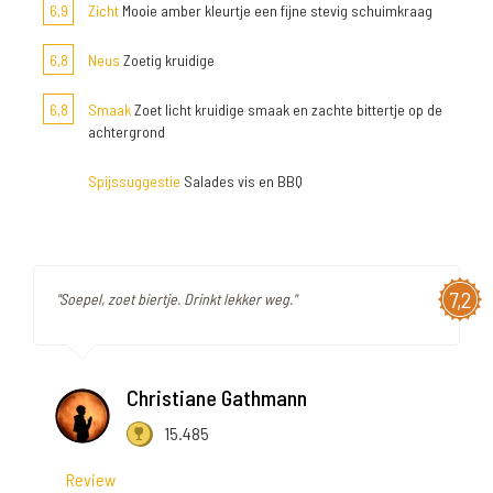
6,9
Zicht
Mooie amber kleurtje een fijne stevig schuimkraag
6,8
Neus
Zoetig kruidige
6,8
Smaak
Zoet licht kruidige smaak en zachte bittertje op de
achtergrond
Spijssuggestie
Salades vis en BBQ
7,2
"Soepel, zoet biertje. Drinkt lekker weg."
Christiane Gathmann
15.485
Review