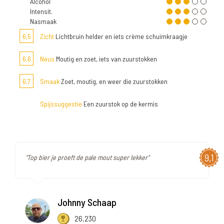
Alcohol
Intensit.
Nasmaak
6,5
Zicht
Lichtbruin helder en iets crème schuimkraagje
6,6
Neus
Moutig en zoet, iets van zuurstokken
6,7
Smaak
Zoet, moutig, en weer die zuurstokken
Spijssuggestie
Een zuurstok op de kermis
9,1
"Top bier je proeft de pale mout super lekker"
Johnny Schaap
26.230