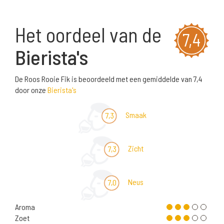
Het oordeel van de
7,4
Bierista's
De Roos Rooie Fik is beoordeeld met een gemiddelde van 7,4
door onze
Bierista's
Smaak
7,3
Zicht
7,3
Neus
7,0
Aroma
Zoet