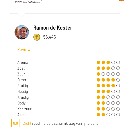
voor terrasweer"
Ramon de Koster
56.445
Review
Aroma
Zoet
Zuur
Bitter
Fruitig
Moutig
Kruidig
Body
Koolzuur
Alcohol
8,8
Zicht
rood, helder, schuimkraag van fijne bellen