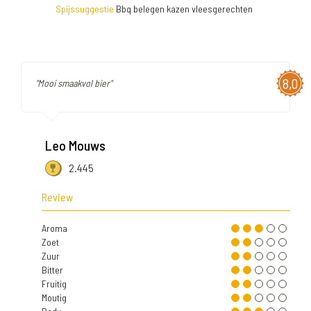
Spijssuggestie
Bbq belegen kazen vleesgerechten
8,0
"Mooi smaakvol bier"
Leo Mouws
2.445
Review
Aroma
Zoet
Zuur
Bitter
Fruitig
Moutig