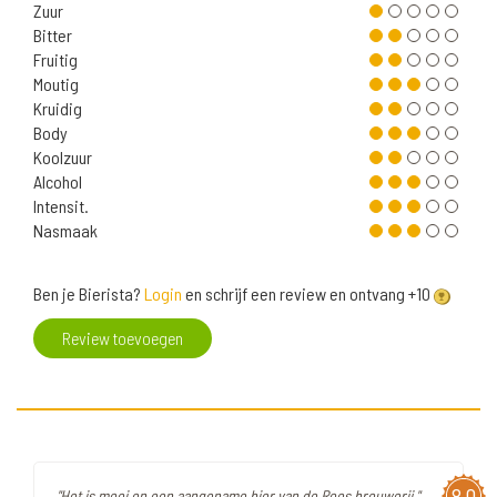
Zuur
Bitter
Fruitig
Moutig
Kruidig
Body
Koolzuur
Alcohol
Intensit.
Nasmaak
Ben je Bierista?
Login
en schrijf een review en ontvang +10
Review toevoegen
8,0
"Het is mooi en een aangename bier van de Roos brouwerij "