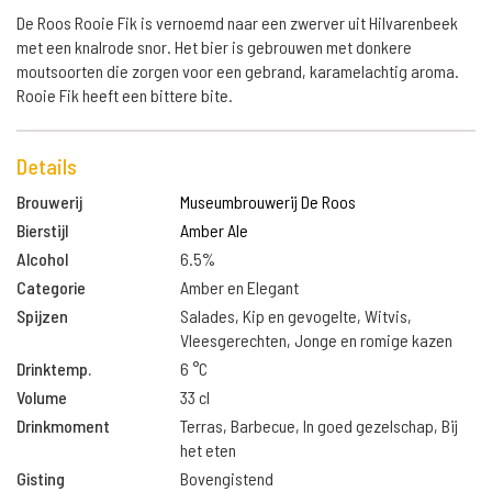
De Roos Rooie Fik is vernoemd naar een zwerver uit Hilvarenbeek
met een knalrode snor. Het bier is gebrouwen met donkere
moutsoorten die zorgen voor een gebrand, karamelachtig aroma.
Rooie Fik heeft een bittere bite.
Details
Brouwerij
Museumbrouwerij De Roos
Bierstijl
Amber Ale
Alcohol
6.5%
Categorie
Amber en Elegant
Spijzen
Salades, Kip en gevogelte, Witvis,
Vleesgerechten, Jonge en romige kazen
Drinktemp.
6 °C
Volume
33 cl
Drinkmoment
Terras, Barbecue, In goed gezelschap, Bij
het eten
Gisting
Bovengistend