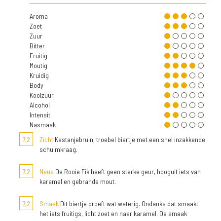
Aroma
Zoet
Zuur
Bitter
Fruitig
Moutig
Kruidig
Body
Koolzuur
Alcohol
Intensit.
Nasmaak
7,2
Zicht
Kastanjebruin, troebel biertje met een snel inzakkende
schuimkraag.
7,2
Neus
De Rooie Fik heeft geen sterke geur, hooguit iets van
karamel en gebrande mout.
7,2
Smaak
Dit biertje proeft wat waterig. Ondanks dat smaakt
het iets fruitigs, licht zoet en naar karamel. De smaak