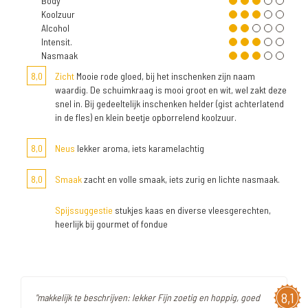
Body
Koolzuur
Alcohol
Intensit.
Nasmaak
8,0
Zicht
Mooie rode gloed, bij het inschenken zijn naam
waardig. De schuimkraag is mooi groot en wit, wel zakt deze
snel in. Bij gedeeltelijk inschenken helder (gist achterlatend
in de fles) en klein beetje opborrelend koolzuur.
8,0
Neus
lekker aroma, iets karamelachtig
8,0
Smaak
zacht en volle smaak, iets zurig en lichte nasmaak.
Spijssuggestie
stukjes kaas en diverse vleesgerechten,
heerlijk bij gourmet of fondue
8,1
"makkelijk te beschrijven: lekker Fijn zoetig en hoppig, goed