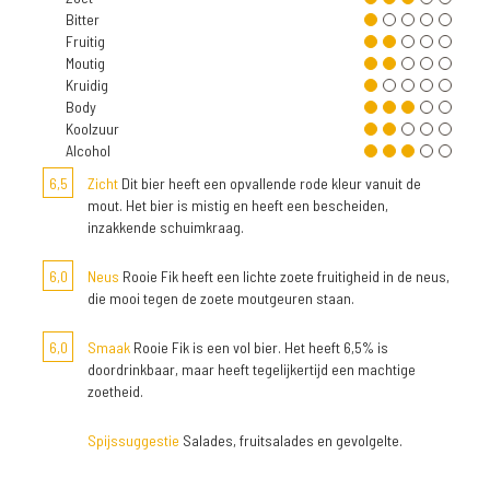
Bitter
Fruitig
Moutig
Kruidig
Body
Koolzuur
Alcohol
6,5
Zicht
Dit bier heeft een opvallende rode kleur vanuit de
mout. Het bier is mistig en heeft een bescheiden,
inzakkende schuimkraag.
6,0
Neus
Rooie Fik heeft een lichte zoete fruitigheid in de neus,
die mooi tegen de zoete moutgeuren staan.
6,0
Smaak
Rooie Fik is een vol bier. Het heeft 6,5% is
doordrinkbaar, maar heeft tegelijkertijd een machtige
zoetheid.
Spijssuggestie
Salades, fruitsalades en gevolgelte.