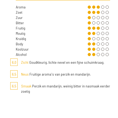
Aroma
Zoet
Zuur
Bitter
Fruitig
Moutig
Kruidig
Body
Koolzuur
Alcohol
6,0
Zicht
Goudkleurig, lichte nevel en een fijne schuimkraag.
6,5
Neus
Fruitige aroma's van perzik en mandarijn.
6,5
Smaak
Perzik en mandarijn, weinig bitter in nasmaak eerder
zoetig