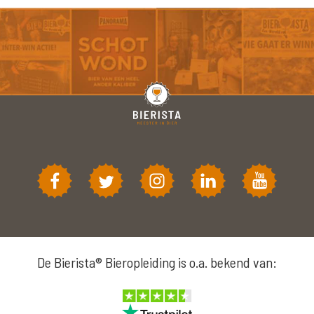
De Bierista® Bieropleiding is o.a. bekend van: