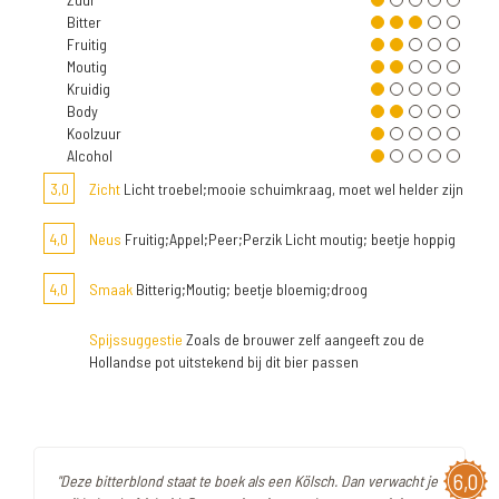
Bitter
Fruitig
Moutig
Kruidig
Body
Koolzuur
Alcohol
3,0
Zicht
Licht troebel;mooie schuimkraag, moet wel helder zijn
4,0
Neus
Fruitig;Appel;Peer;Perzik Licht moutig; beetje hoppig
4,0
Smaak
Bitterig;Moutig; beetje bloemig;droog
Spijssuggestie
Zoals de brouwer zelf aangeeft zou de
Hollandse pot uitstekend bij dit bier passen
6,0
"Deze bitterblond staat te boek als een Kölsch. Dan verwacht je