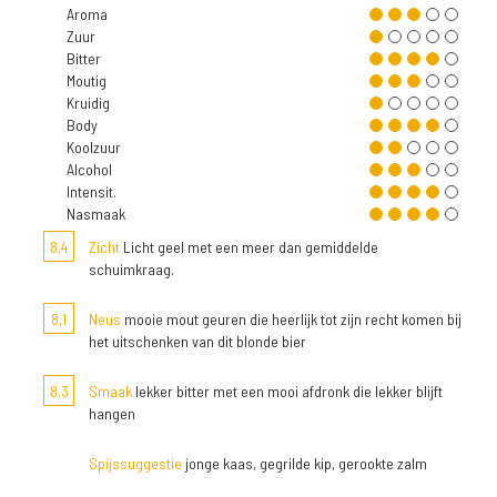
Aroma
Zuur
Bitter
Moutig
Kruidig
Body
Koolzuur
Alcohol
Intensit.
Nasmaak
8,4
Zicht
Licht geel met een meer dan gemiddelde
schuimkraag.
8,1
Neus
mooie mout geuren die heerlijk tot zijn recht komen bij
het uitschenken van dit blonde bier
8,3
Smaak
lekker bitter met een mooi afdronk die lekker blijft
hangen
Spijssuggestie
jonge kaas, gegrilde kip, gerookte zalm