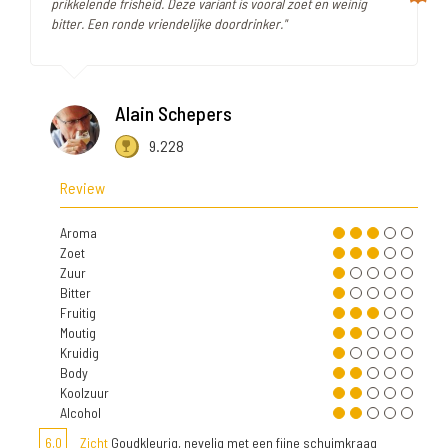
prikkelende frisheid. Deze variant is vooral zoet en weinig
bitter. Een ronde vriendelijke doordrinker."
Alain Schepers
9.228
Review
Aroma
Zoet
Zuur
Bitter
Fruitig
Moutig
Kruidig
Body
Koolzuur
Alcohol
6,0
Zicht
Goudkleurig, nevelig met een fijne schuimkraag