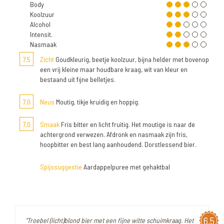
Body
Koolzuur
Alcohol
Intensit.
Nasmaak
7,5
Zicht
Goudkleurig, beetje koolzuur, bijna helder met bovenop
een vrij kleine maar houdbare kraag, wit van kleur en
bestaand uit fijne belletjes.
7,0
Neus
Moutig, tikje kruidig en hoppig.
7,0
Smaak
Fris bitter en licht fruitig. Het moutige is naar de
achtergrond verwezen. Afdronk en nasmaak zijn fris,
hoopbitter en best lang aanhoudend. Dorstlessend bier.
Spijssuggestie
Aardappelpuree met gehaktbal
6,5
"Troebel (licht)blond bier met een fijne witte schuimkraag. Het