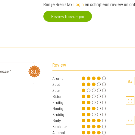
Ben je Bierista?
Login
en schrijf een review en o
Review toevoegen
Review
8,0
enaar"
Aroma
6,7
Zoet
Zuur
Bitter
6,8
Fruitig
Moutig
Kruidig
Body
6,9
Koolzuur
Alcohol