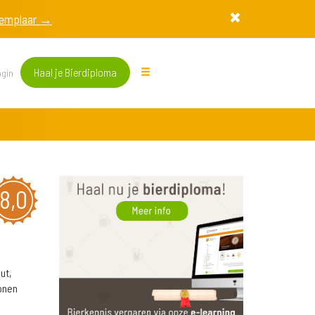
exemplaar →
Haal je Bierdiploma
gin
8,0
ut,
tonen