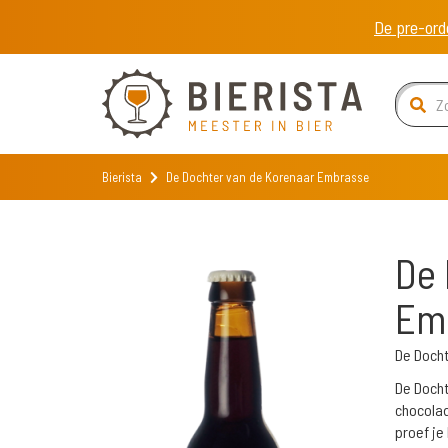
De pre-ord
Bierista
De Dochter van de Korenaar Embrasse
De 
Em
De Doch
De Docht
chocolade
proef je