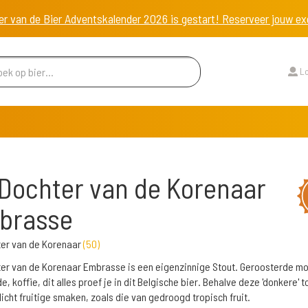
er van de Bier Adventskalender 2026 is gestart! Reserveer jouw 
Lo
Dochter van de Korenaar
brasse
ter van de Korenaar
(
50
)
er van de Korenaar Embrasse is een eigenzinnige Stout. Geroosterde mo
, koffie, dit alles proef je in dit Belgische bier. Behalve deze 'donkere' 
 licht fruitige smaken, zoals die van gedroogd tropisch fruit.