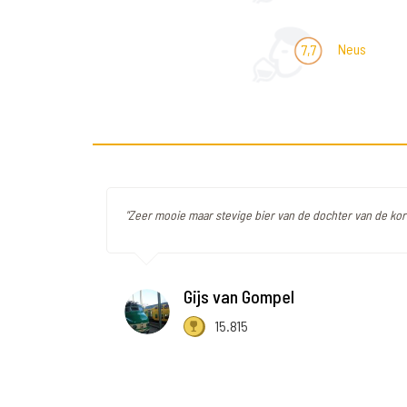
Neus
7,7
"Zeer mooie maar stevige bier van de dochter van de kor
Gijs van Gompel
15.815