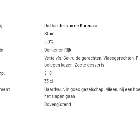
s
j
De Dochter van de Korenaar
Stout
9.0%
ie
Donker en Rijk
Vette vis, Gekruide gerechten, Vleesgerechten, Pi
belegen kazen, Zoete desserts
mp.
9 °C
33 cl
oment
Haardvuur, In goed gezelschap, Alleen, bij een bo
het slapen gaan
Bovengistend