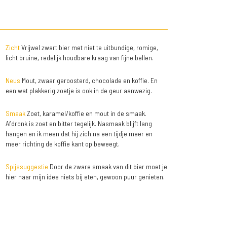
Zicht
Vrijwel zwart bier met niet te uitbundige, romige,
licht bruine, redelijk houdbare kraag van fijne bellen.
Neus
Mout, zwaar geroosterd, chocolade en koffie. En
een wat plakkerig zoetje is ook in de geur aanwezig.
Smaak
Zoet, karamel/koffie en mout in de smaak.
Afdronk is zoet en bitter tegelijk. Nasmaak blijft lang
hangen en ik meen dat hij zich na een tijdje meer en
meer richting de koffie kant op beweegt.
Spijssuggestie
Door de zware smaak van dit bier moet je
hier naar mijn idee niets bij eten, gewoon puur genieten.