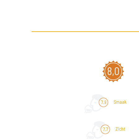
8,0
Smaak
7,9
Zicht
7,7