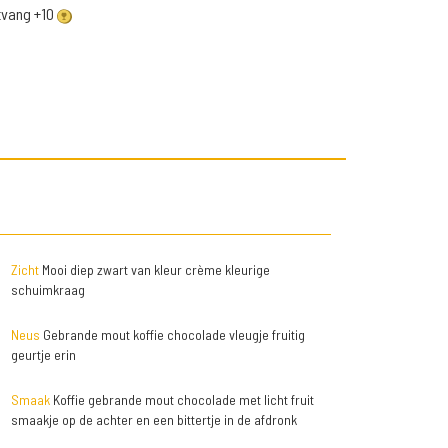
ntvang +10
Zicht
Mooi diep zwart van kleur crème kleurige
schuimkraag
Neus
Gebrande mout koffie chocolade vleugje fruitig
geurtje erin
Smaak
Koffie gebrande mout chocolade met licht fruit
smaakje op de achter en een bittertje in de afdronk