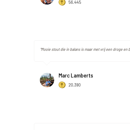
56.445
"Mooie stout die in balans is maar met vrij een droge en b
Marc Lamberts
20.390