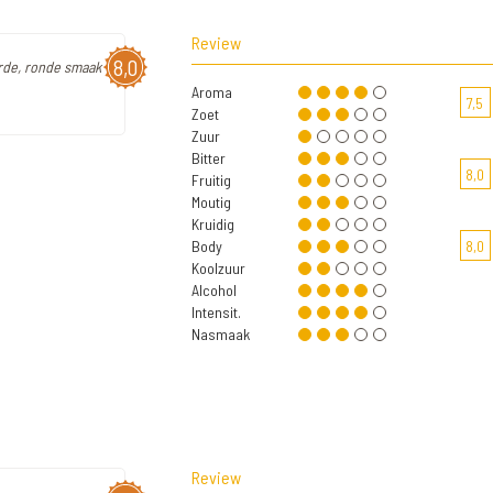
Review
8,0
erde, ronde smaak
Aroma
7,5
Zoet
Zuur
Bitter
8,0
Fruitig
Moutig
Kruidig
Body
8,0
Koolzuur
Alcohol
Intensit.
Nasmaak
Review