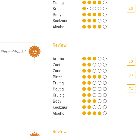
Moutig
Kruidig
7,9
Body
Koolzuur
Alcohol
Review
7,5
ittere afdronk."
Aroma
7,8
Zoet
Zuur
7,7
Bitter
Fruitig
Moutig
7,4
Kruidig
Body
Koolzuur
Alcohol
Review