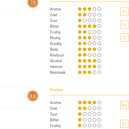
7,8
Aroma
7,7
Zoet
Zuur
7,5
Bitter
Fruitig
Moutig
7,7
Kruidig
Body
Koolzuur
Alcohol
Intensit.
Nasmaak
Review
8,6
Aroma
8,0
Zoet
Zuur
Bitter
7,3
Fruitig