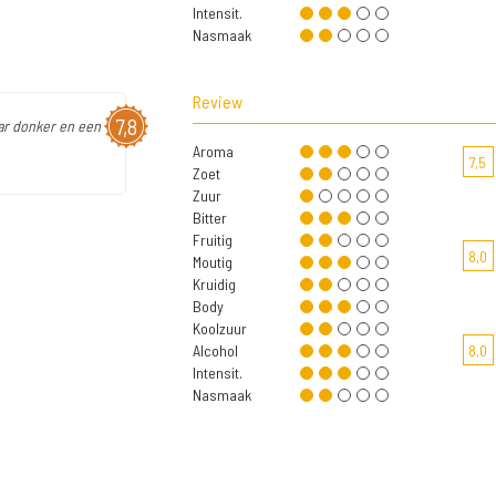
Intensit.
Nasmaak
Review
7,8
ar donker en een
Aroma
7,5
Zoet
Zuur
Bitter
Fruitig
8,0
Moutig
Kruidig
Body
Koolzuur
Alcohol
8,0
Intensit.
Nasmaak