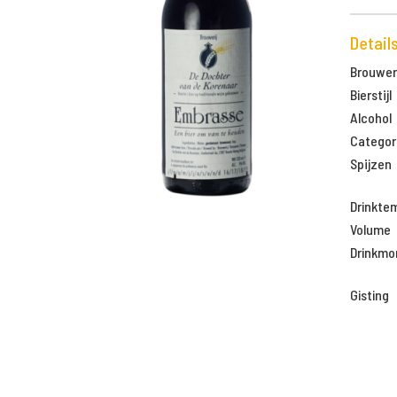
Detail
Brouweri
Bierstijl
Alcohol
Categor
Spijzen
Drinkte
Volume
Drinkm
Gisting