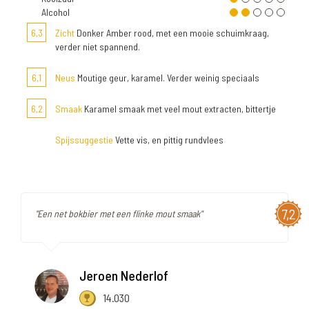
Alcohol
6,3
Zicht
Donker Amber rood, met een mooie schuimkraag,
verder niet spannend.
6,1
Neus
Moutige geur, karamel. Verder weinig speciaals
6,2
Smaak
Karamel smaak met veel mout extracten, bittertje
Spijssuggestie
Vette vis, en pittig rundvlees
7,2
"Een net bokbier met een flinke mout smaak"
Jeroen Nederlof
14.030