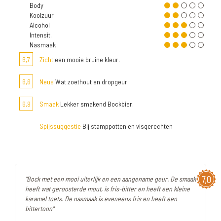
Body
Koolzuur
Alcohol
Intensit.
Nasmaak
6,7
Zicht
een mooie bruine kleur.
6,6
Neus
Wat zoethout en dropgeur
6,9
Smaak
Lekker smakend Bockbier.
Spijssuggestie
Bij stamppotten en visgerechten
7,0
"Bock met een mooi uiterlijk en een aangename geur. De smaak
heeft wat geroosterde mout, is fris-bitter en heeft een kleine
karamel toets. De nasmaak is eveneens fris en heeft een
bittertoon"