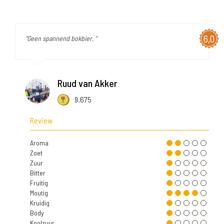
6,0
"Geen spannend bokbier, "
Ruud van Akker
9.675
Review
Aroma
Zoet
Zuur
Bitter
Fruitig
Moutig
Kruidig
Body
Koolzuur