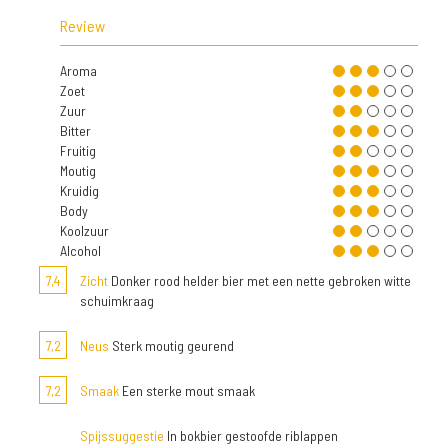
Review
Aroma
Zoet
Zuur
Bitter
Fruitig
Moutig
Kruidig
Body
Koolzuur
Alcohol
7,4
Zicht
Donker rood helder bier met een nette gebroken witte
schuimkraag
7,2
Neus
Sterk moutig geurend
7,2
Smaak
Een sterke mout smaak
Spijssuggestie
In bokbier gestoofde riblappen