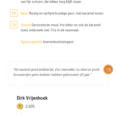
van fijn schuim, die lekker lang blijft staan
8,0
Neus
Moutig en verfijnd kruidige geur, met karamel tonen.
7,0
Smaak
Geroosterde mout, fris bitter en ook de karamel
toets ontbreekt niet. Fris in de nasmaak.
Spijssuggestie
boerenkoolstamppot
7,8
"Verrassend goed bokbiertje. Een meevaller nu diverse grote
brouwerijen geen bokbier hebben gebrouwen dit jaar."
Dirk Vrijenhoek
2.635