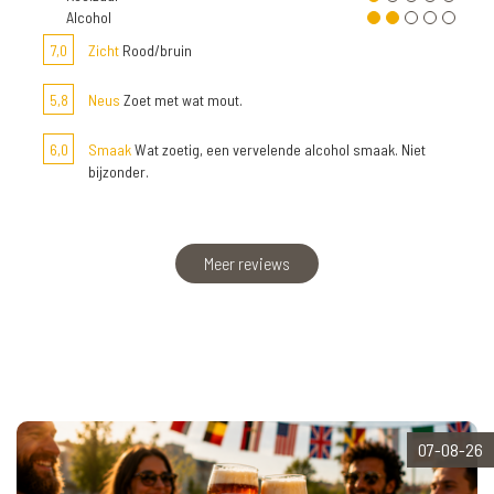
Alcohol
7,0
Zicht
Rood/bruin
5,8
Neus
Zoet met wat mout.
6,0
Smaak
Wat zoetig, een vervelende alcohol smaak. Niet
bijzonder.
Meer reviews
07-08-26