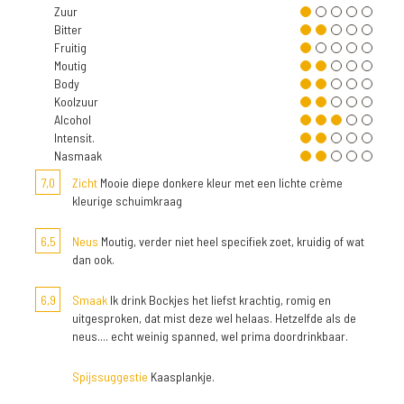
Zuur
Bitter
Fruitig
Moutig
Body
Koolzuur
Alcohol
Intensit.
Nasmaak
7,0
Zicht
Mooie diepe donkere kleur met een lichte crème
kleurige schuimkraag
6,5
Neus
Moutig, verder niet heel specifiek zoet, kruidig of wat
dan ook.
6,9
Smaak
Ik drink Bockjes het liefst krachtig, romig en
uitgesproken, dat mist deze wel helaas. Hetzelfde als de
neus.... echt weinig spanned, wel prima doordrinkbaar.
Spijssuggestie
Kaasplankje.