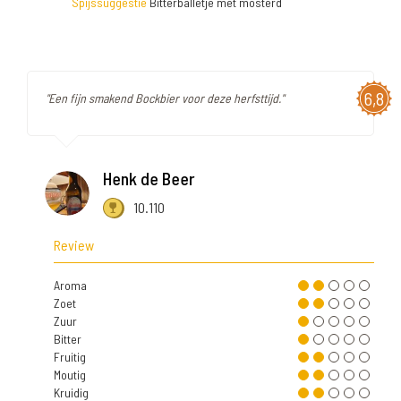
Spijssuggestie
Bitterballetje met mosterd
6,8
"Een fijn smakend Bockbier voor deze herfsttijd."
Henk de Beer
10.110
Review
Aroma
Zoet
Zuur
Bitter
Fruitig
Moutig
Kruidig