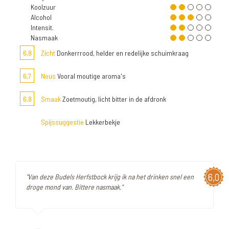
Koolzuur
Alcohol
Intensit.
Nasmaak
6,8
Zicht
Donkerrrood, helder en redelijke schuimkraag
6,7
Neus
Vooral moutige aroma's
6,8
Smaak
Zoetmoutig, licht bitter in de afdronk
Spijssuggestie
Lekkerbekje
6,0
"Van deze Budels Herfstbock krijg ik na het drinken snel een
droge mond van. Bittere nasmaak."