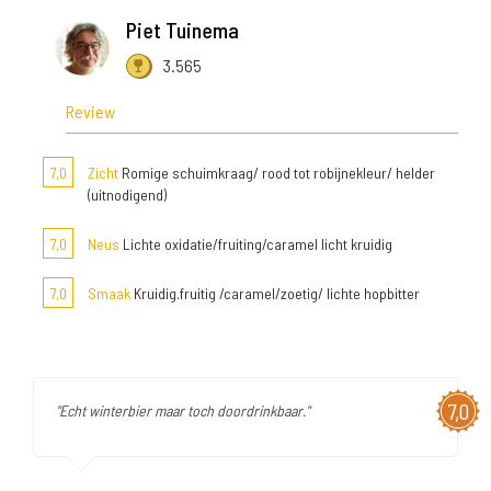
Piet Tuinema
3.565
Review
7,0
Zicht
Romige schuimkraag/ rood tot robijnekleur/ helder
(uitnodigend)
7,0
Neus
Lichte oxidatie/fruiting/caramel licht kruidig
7,0
Smaak
Kruidig.fruitig /caramel/zoetig/ lichte hopbitter
7,0
"Echt winterbier maar toch doordrinkbaar."