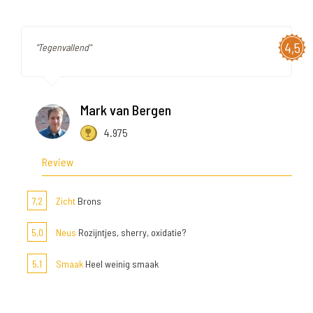
4,5
"Tegenvallend"
Mark van Bergen
4.975
Review
7,2
Zicht
Brons
5,0
Neus
Rozijntjes, sherry, oxidatie?
5,1
Smaak
Heel weinig smaak