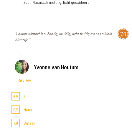
zoet. Nasmaak metalig, licht geoxideerd.
7,0
"Lekker winterbier! Zoetig, kruidig, licht fruitig met een klein
bittertje."
Yvonne van Houtum
Review
6,5
Zicht
6,5
Neus
7,0
Smaak