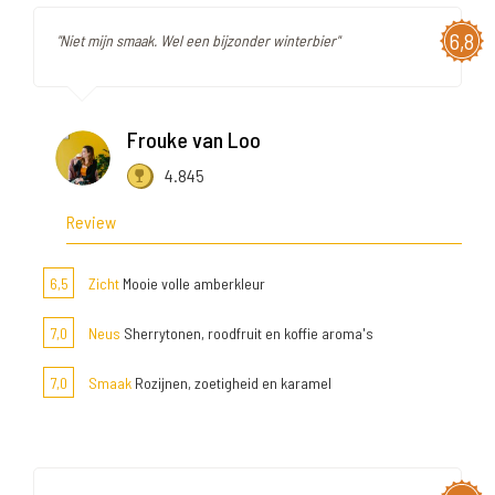
6,8
"Niet mijn smaak. Wel een bijzonder winterbier"
Frouke van Loo
4.845
Review
6,5
Zicht
Mooie volle amberkleur
7,0
Neus
Sherrytonen, roodfruit en koffie aroma's
7,0
Smaak
Rozijnen, zoetigheid en karamel