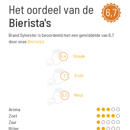
Het oordeel van de
6,7
Bierista's
Brand Sylvester is beoordeeld met een gemiddelde van 6,7
door onze
Bierista's
Smaak
6,4
Zicht
7,1
Neus
6,5
Aroma
Zoet
Zuur
Bitter