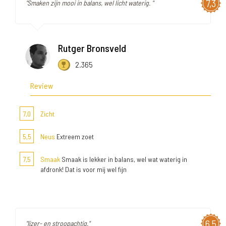
7,3
"Smaken zijn mooi in balans, wel licht waterig. "
Rutger Bronsveld
2.365
Review
7,0
Zicht
5,5
Neus
Extreem zoet
7,5
Smaak
Smaak is lekker in balans, wel wat waterig in
afdronk! Dat is voor mij wel fijn
6,5
"Ijzer- en stroopachtig."