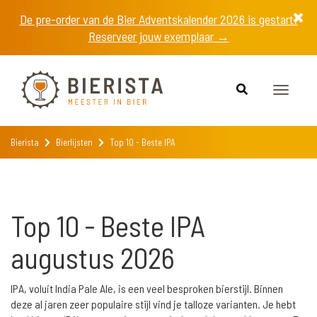
De pre-order van de Bier Adventskalender 2026 is gestart!
Reserveer jouw exemplaar →
Toggle
navigat
Bierista
Bierlijsten
Top 10 - Beste IPA
Top 10 - Beste IPA
augustus 2026
IPA, voluit India Pale Ale, is een veel besproken bierstijl. Binnen
deze al jaren zeer populaire stijl vind je talloze varianten. Je hebt