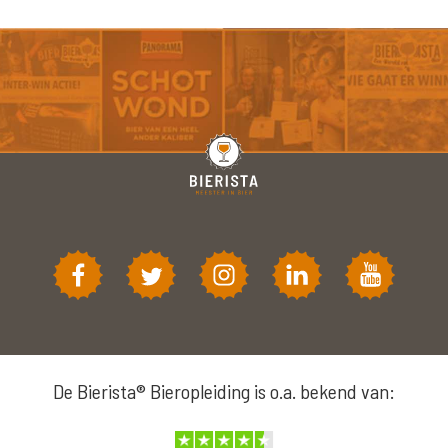
De Bierista® Bieropleiding is o.a. bekend van: