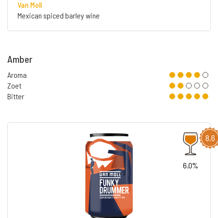
Van Moll
Mexican spiced barley wine
Amber
Aroma
Zoet
Bitter
8,6
6.0%