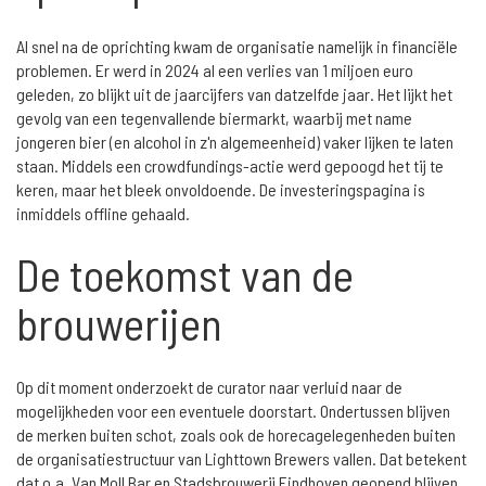
Al snel na de oprichting kwam de organisatie namelijk in financiële
problemen. Er werd in 2024 al een verlies van 1 miljoen euro
geleden, zo blijkt uit de jaarcijfers van datzelfde jaar. Het lijkt het
gevolg van een tegenvallende biermarkt, waarbij met name
jongeren bier (en alcohol in z'n algemeenheid) vaker lijken te laten
staan. Middels een crowdfundings-actie werd gepoogd het tij te
keren, maar het bleek onvoldoende. De investeringspagina is
inmiddels offline gehaald.
De toekomst van de
brouwerijen
Op dit moment onderzoekt de curator naar verluid naar de
mogelijkheden voor een eventuele doorstart. Ondertussen blijven
de merken buiten schot, zoals ook de horecagelegenheden buiten
de organisatiestructuur van Lighttown Brewers vallen. Dat betekent
dat o.a. Van Moll Bar en Stadsbrouwerij Eindhoven geopend blijven.