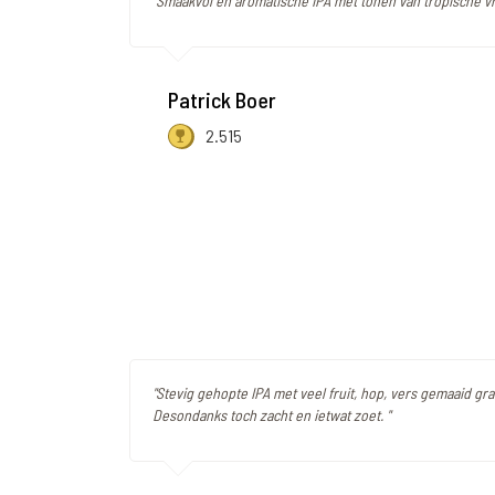
"Smaakvol en aromatische IPA met tonen van tropische vr
Patrick Boer
2.515
"Stevig gehopte IPA met veel fruit, hop, vers gemaaid gra
Desondanks toch zacht en ietwat zoet. "