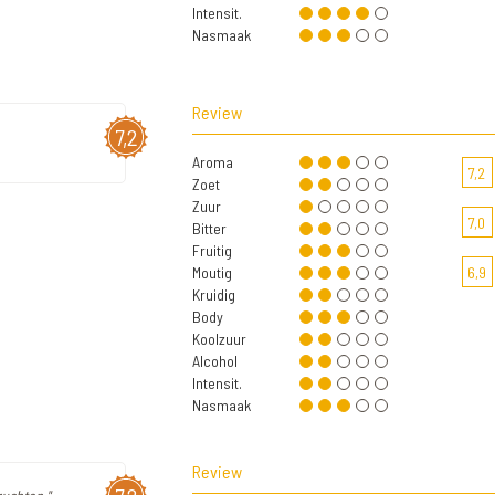
Intensit.
Nasmaak
Review
7,2
Aroma
7,2
Zoet
Zuur
7,0
Bitter
Fruitig
Moutig
6,9
Kruidig
Body
Koolzuur
Alcohol
Intensit.
Nasmaak
Review