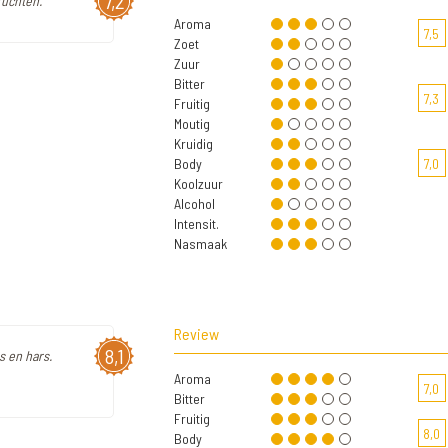
7,2
uchten."
Aroma
7,5
Zoet
Zuur
Bitter
7,3
Fruitig
Moutig
Kruidig
Body
7,0
Koolzuur
Alcohol
Intensit.
Nasmaak
Review
8,1
s en hars.
Aroma
7,0
Bitter
Fruitig
8,0
Body