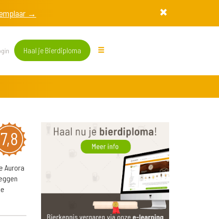
exemplaar →
Haal je Bierdiploma
gin
7,8
de Aurora
zeggen
se