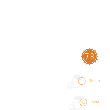
7,8
Smaak
7,9
Zicht
7,7