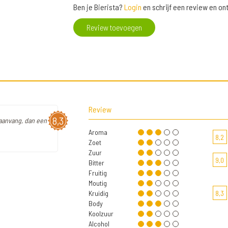
Ben je Bierista?
Login
en schrijf een review en o
Review toevoegen
Review
8,3
ij aanvang, dan een
Aroma
8,2
Zoet
Zuur
9,0
Bitter
Fruitig
Moutig
Kruidig
8,3
Body
Koolzuur
Alcohol