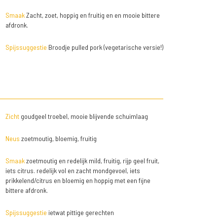
Smaak
Zacht, zoet, hoppig en fruitig en en mooie bittere
afdronk.
Spijssuggestie
Broodje pulled pork (vegetarische versie!)
Zicht
goudgeel troebel, mooie blijvende schuimlaag
Neus
zoetmoutig, bloemig, fruitig
Smaak
zoetmoutig en redelijk mild, fruitig, rijp geel fruit,
iets citrus. redelijk vol en zacht mondgevoel, iets
prikkelend/citrus en bloemig en hoppig met een fijne
bittere afdronk.
Spijssuggestie
ietwat pittige gerechten