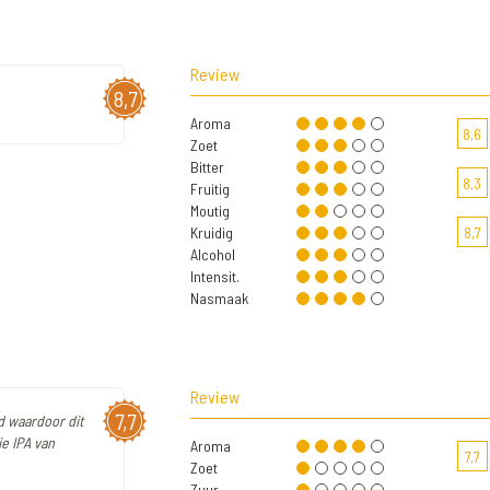
Review
8,7
Aroma
8,6
Zoet
Bitter
8,3
Fruitig
Moutig
Kruidig
8,7
Alcohol
Intensit.
Nasmaak
Review
7,7
id waardoor dit
ie IPA van
Aroma
7,7
Zoet
Zuur