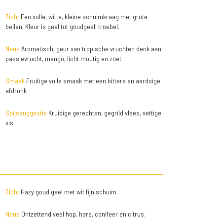
Zicht
Een volle, witte, kleine schuimkraag met grote
bellen, Kleur is geel tot goudgeel, troebel.
Neus
Aromatisch, geur van tropische vruchten denk aan
passievrucht, mango, licht moutig en zoet.
Smaak
Fruitige volle smaak met een bittere en aardsige
afdronk
Spijssuggestie
Kruidige gerechten, gegrild vlees, vettige
vis
Zicht
Hazy goud geel met wit fijn schuim.
Neus
Ontzettend veel hop, hars, conifeer en citrus.