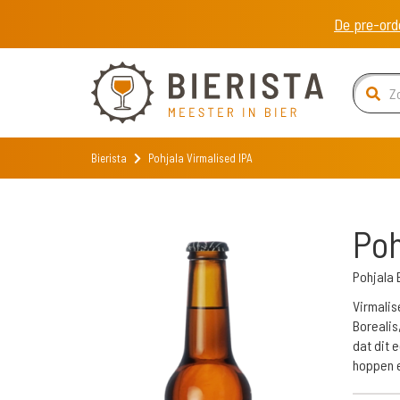
De pre-ord
Bierista
Pohjala Virmalised IPA
Poh
Pohjala
Virmalis
Borealis
dat dit 
hoppen e