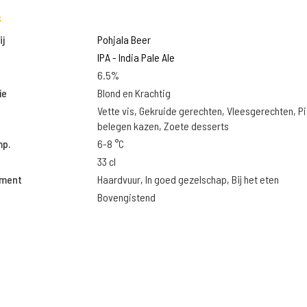
s
j
Pohjala Beer
IPA - India Pale Ale
6.5%
ie
Blond en Krachtig
Vette vis, Gekruide gerechten, Vleesgerechten, Pi
belegen kazen, Zoete desserts
mp.
6-8 °C
33 cl
oment
Haardvuur, In goed gezelschap, Bij het eten
Bovengistend