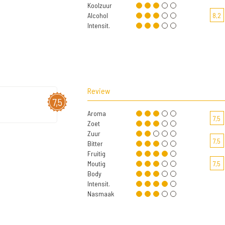
Koolzuur
Alcohol
8,2
Intensit.
Review
7,5
Aroma
7,5
Zoet
Zuur
7,5
Bitter
Fruitig
Moutig
7,5
Body
Intensit.
Nasmaak