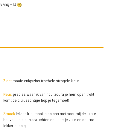
ntvang +10
Zicht
mooie enigszins troebele strogele kleur
Neus
precies waar ik van hou, zodra je hem open trekt
komt de citrusachtige hop je tegemoet!
Smaak
lekker fris, mooi in balans met voor mij de juiste
hoeveelheid citrusvruchten een beetje zuur en daarna
lekker hoppig.