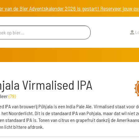
er van de Bier Adventskalender 2026 is gestart! Reserveer jouw 
Lo
jala Virmalised IPA
 Beer
(
79
)
ed IPA van brouwerij Põhjala is een India Pale Ale. Virmalised staat voor 
, het Noorderlicht. Dit is de standaard IPA van Pohjala, maar dat wil niet 
een standaard IPA is. Tonen van citrus en grapefruit dankzij de Amerikaan
n licht bittere afdronk.