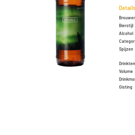
Detail
Brouweri
Bierstijl
Alcohol
Categor
Spijzen
Drinkte
Volume
Drinkm
Gisting