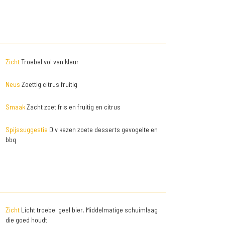
Zicht
Troebel vol van kleur
Neus
Zoettig citrus fruitig
Smaak
Zacht zoet fris en fruitig en citrus
Spijssuggestie
Div kazen zoete desserts gevogelte en
bbq
Zicht
Licht troebel geel bier. Middelmatige schuimlaag
die goed houdt