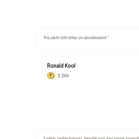
"fris zacht licht bitter en dorstlessend "
Ronald Kool
2.245
"Lekker zachte trappist. Heerlijk voor een mooie zomerda