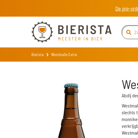
De pre-ord
Bierista
Westmalle Extra
Wes
Abdij de
Westmall
slechts 
monniken 
verkrijg
Westmal