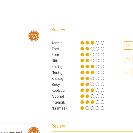
Review
7,3
Aroma
7,0
Zoet
Zuur
7,7
Bitter
Fruitig
Moutig
8,0
Kruidig
Body
Koolzuur
Alcohol
Intensit.
Nasmaak
Review
6,3
g bij een lekker