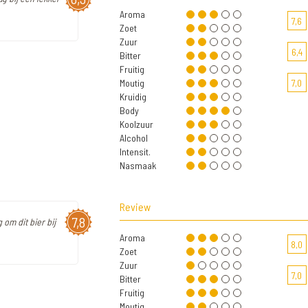
Aroma
7,6
Zoet
Zuur
6,4
Bitter
Fruitig
Moutig
7,0
Kruidig
Body
Koolzuur
Alcohol
Intensit.
Nasmaak
Review
7,8
 om dit bier bij
Aroma
8,0
Zoet
Zuur
7,0
Bitter
Fruitig
Moutig