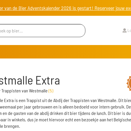
er van de Bier Adventskalender 2026 is gestart! Reserveer jouw 
Lo
tmalle Extra
r Trappisten van Westmalle
(
5
)
e Extra is een Trappist uit de Abdij der Trappisten van Westmalle. Dit bie
tweemaal per jaar gebrouwen en is alleen bedoeld voor intern gebruik. De
en de gasten van de abdij drinken dit bier tijdens de lunch. Dit bier is du
baar in winkels, dus je moet hiervoor echt een bezoekje aan het Belgisch
le brengen.