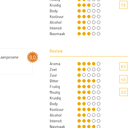
Kruidig
7,9
Body
Koolzuur
Alcohol
Intensit.
Nasmaak
Review
9,0
re aangename
Aroma
8,5
Zoet
Zuur
4,5
Bitter
Fruitig
Moutig
3,3
Kruidig
Body
Koolzuur
Alcohol
Intensit.
Nasmaak