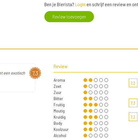
Ben je Bierista?
Login
en schrijf een review en o
Review toevoegen
Review
7,3
et een exotisch
Aroma
7,3
Zoet
Zuur
Bitter
7,3
Fruitig
Moutig
Kruidig
7,3
Body
Koolzuur
Alcohol