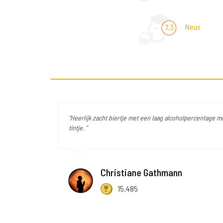
Neus
7,3
"Heerlijk zacht biertje met een laag alcoholpercentage m
tintje. "
Christiane Gathmann
15.485