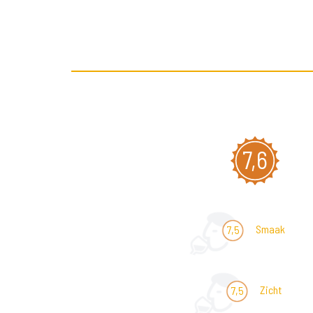
7,6
Smaak
7,5
Zicht
7,5