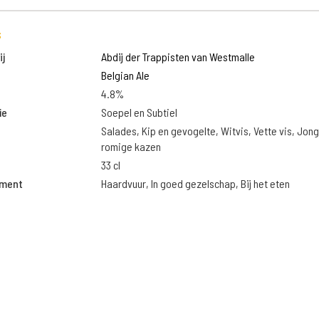
s
j
Abdij der Trappisten van Westmalle
Belgian Ale
4.8%
ie
Soepel en Subtiel
Salades, Kip en gevogelte, Witvis, Vette vis, Jon
romige kazen
33 cl
oment
Haardvuur, In goed gezelschap, Bij het eten