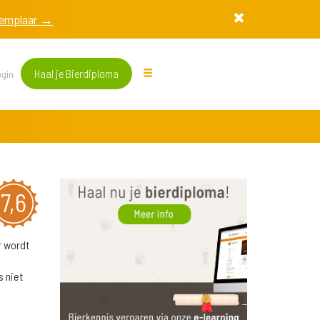
exemplaar →
Haal je Bierdiploma
gin
7,6
r wordt
s niet
e