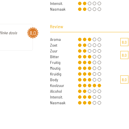
Intensit.
Nasmaak
Review
8,0
flinke dosis
Aroma
8,0
Zoet
Zuur
8,0
Bitter
Fruitig
Moutig
Kruidig
Body
8,0
Koolzuur
Alcohol
Intensit.
Nasmaak