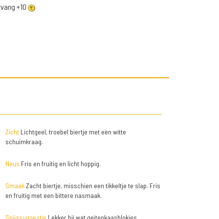
ntvang +10
Zicht
Lichtgeel, troebel biertje met een witte
schuimkraag.
Neus
Fris en fruitig en licht hoppig.
Smaak
Zacht biertje, misschien een tikkeltje te slap. Fris
en fruitig met een bittere nasmaak.
Spijssuggestie
Lekker bij wat geitenkaasblokjes.