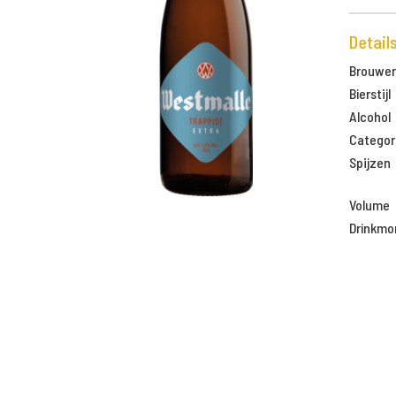
Detail
Brouweri
Bierstijl
Alcohol
Categor
Spijzen
Volume
Drinkm