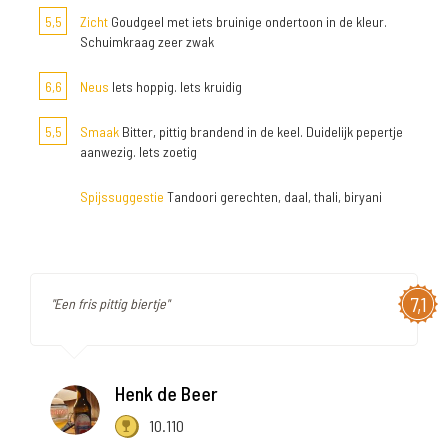
5,5
Zicht
Goudgeel met iets bruinige ondertoon in de kleur.
Schuimkraag zeer zwak
6,6
Neus
Iets hoppig. Iets kruidig
5,5
Smaak
Bitter, pittig brandend in de keel. Duidelijk pepertje
aanwezig. Iets zoetig
Spijssuggestie
Tandoori gerechten, daal, thali, biryani
7,1
"Een fris pittig biertje"
Henk de Beer
10.110