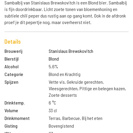
Sambalbij van Stanislaus Brewskovitch is een Blond bier. Sambalbij
is fijn doordrinkbaar. Licht zoete tonen van bloemenhoning en
subtiele chili peper dus rustig aan op gang komt. Ook in de afdronk
proef je dit pepertje nog, maar overheerst niet.
Details
Brouwerij
Stanislaus Brewskovitch
Bierstijl
Blond
Alcohol
5.6%
Categorie
Blond en Krachtig
Spijzen
Vette vis, Gekruide gerechten,
Vleesgerechten, Pittige en belegen kazen,
Zoete desserts
Drinktemp.
6 °C
Volume
33 cl
Drinkmoment
Terras, Barbecue, Bij het eten
Gisting
Bovengistend