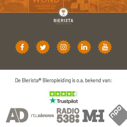
De Bierista® Bieropleiding is o.a. bekend van: