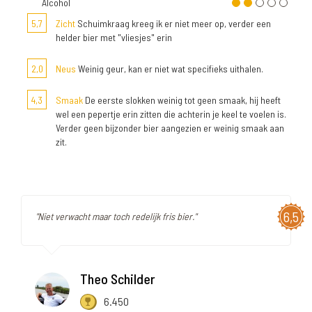
Alcohol
5,7
Zicht
Schuimkraag kreeg ik er niet meer op, verder een
helder bier met "vliesjes" erin
2,0
Neus
Weinig geur, kan er niet wat specifieks uithalen.
4,3
Smaak
De eerste slokken weinig tot geen smaak, hij heeft
wel een pepertje erin zitten die achterin je keel te voelen is.
Verder geen bijzonder bier aangezien er weinig smaak aan
zit.
6,5
"Niet verwacht maar toch redelijk fris bier."
Theo Schilder
6.450