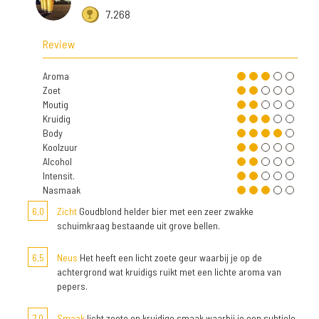
7.268
Review
Aroma
Zoet
Moutig
Kruidig
Body
Koolzuur
Alcohol
Intensit.
Nasmaak
6,0
Zicht
Goudblond helder bier met een zeer zwakke
schuimkraag bestaande uit grove bellen.
6,5
Neus
Het heeft een licht zoete geur waarbij je op de
achtergrond wat kruidigs ruikt met een lichte aroma van
pepers.
7,0
Smaak
licht zoete en kruidige smaak waarbij je een subtiele