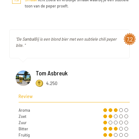
toon van de peper proeft.
7,2
"De SambalBij is een blond bier met een subtiele chili peper
bite. "
Tom Asbreuk
4.250
Review
Aroma
Zoet
Zuur
Bitter
Fruitig