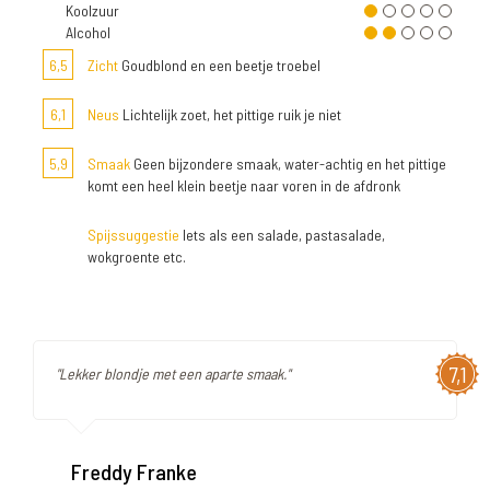
Koolzuur
Alcohol
6,5
Zicht
Goudblond en een beetje troebel
6,1
Neus
Lichtelijk zoet, het pittige ruik je niet
5,9
Smaak
Geen bijzondere smaak, water-achtig en het pittige
komt een heel klein beetje naar voren in de afdronk
Spijssuggestie
Iets als een salade, pastasalade,
wokgroente etc.
7,1
"Lekker blondje met een aparte smaak."
Freddy Franke