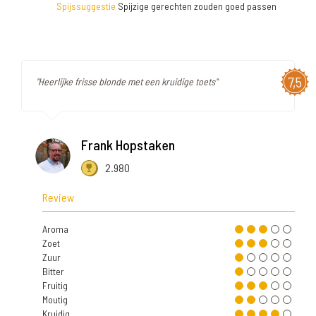
Spijssuggestie
Spijzige gerechten zouden goed passen
7,5
"Heerlijke frisse blonde met een kruidige toets"
Frank Hopstaken
2.980
Review
Aroma
Zoet
Zuur
Bitter
Fruitig
Moutig
Kruidig