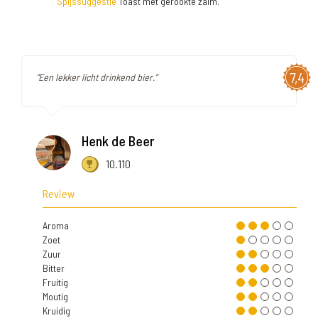
Spijssuggestie
Toast met gerookte zalm.
7,4
"Een lekker licht drinkend bier."
Henk de Beer
10.110
Review
Aroma
Zoet
Zuur
Bitter
Fruitig
Moutig
Kruidig