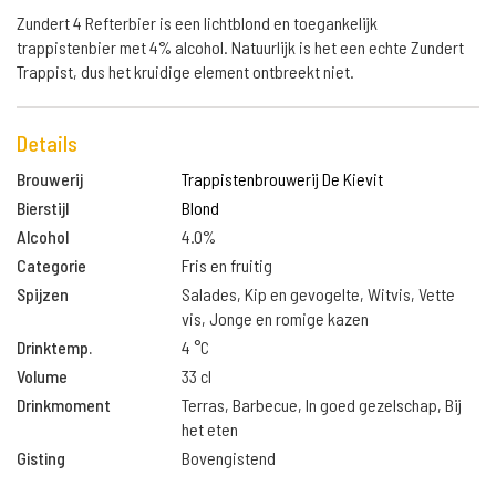
Zundert 4 Refterbier is een lichtblond en toegankelijk
trappistenbier met 4% alcohol. Natuurlijk is het een echte Zundert
Trappist, dus het kruidige element ontbreekt niet.
Details
Brouwerij
Trappistenbrouwerij De Kievit
Bierstijl
Blond
Alcohol
4.0%
Categorie
Fris en fruitig
Spijzen
Salades, Kip en gevogelte, Witvis, Vette
vis, Jonge en romige kazen
Drinktemp.
4 °C
Volume
33 cl
Drinkmoment
Terras, Barbecue, In goed gezelschap, Bij
het eten
Gisting
Bovengistend