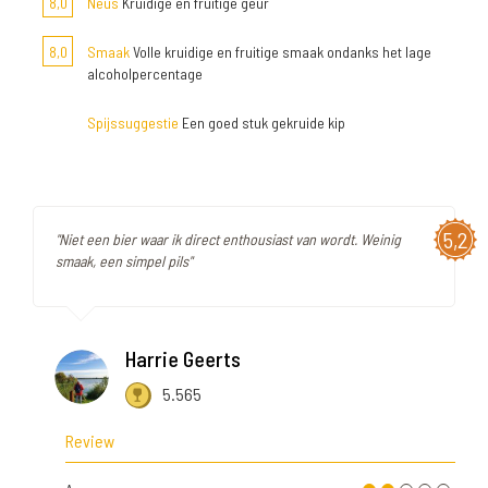
8,0
Neus
Kruidige en fruitige geur
8,0
Smaak
Volle kruidige en fruitige smaak ondanks het lage
alcoholpercentage
Spijssuggestie
Een goed stuk gekruide kip
5,2
"Niet een bier waar ik direct enthousiast van wordt. Weinig
smaak, een simpel pils"
Harrie Geerts
5.565
Review