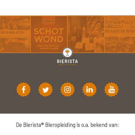
De Bierista® Bieropleiding is o.a. bekend van: